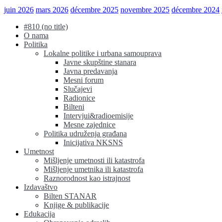
juin 2026
mars 2026
décembre 2025
novembre 2025
décembre 2024
#810 (no title)
O nama
Politika
Lokalne politike i urbana samouprava
Javne skupštine stanara
Javna predavanja
Mesni forum
Slučajevi
Radionice
Bilteni
Intervjui&radioemisije
Mesne zajednice
Politika udruženja građana
Inicijativa NKSNS
Umetnost
Mišljenje umetnosti ili katastrofa
Mišljenje umetnika ili katastrofa
Raznorodnost kao istrajnost
Izdavaštvo
Bilten STANAR
Knjige & publikacije
Edukacija