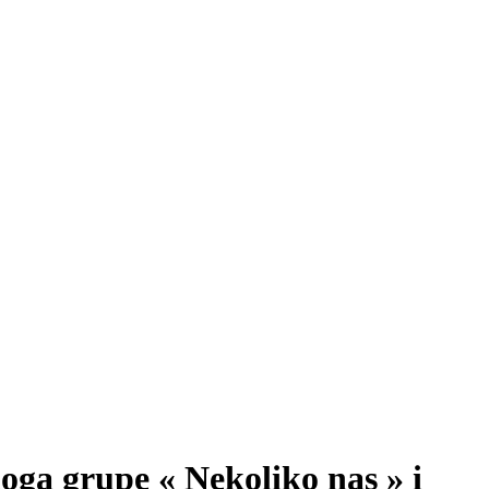
oga grupe « Nekoliko nas » i