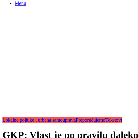
Menu
Lokalne politike i urbana samouprava
Preporučujemo
Tekstovi
GKP: Vlast je po pravilu daleko