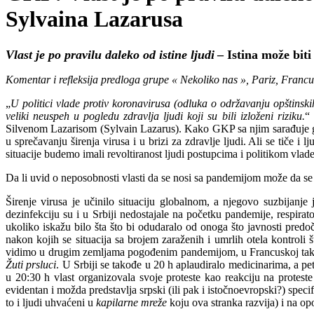
Sylvaina Lazarusa
Vlast je po pravilu daleko od istine ljudi
– Istina može biti
Komentar i refleksija predloga grupe « Nekoliko nas », Pariz, Franc
„
U politici vlade protiv koronavirusa (odluka o održavanju opštins
veliki neuspeh u pogledu zdravlja ljudi koji su bili izloženi riziku.
“
Silvenom Lazarisom (Sylvain Lazarus). Kako GKP sa njim sarađuje god
u sprečavanju širenja virusa i u brizi za zdravlje ljudi. Ali se tiče i
situacije budemo imali revoltiranost ljudi postupcima i politikom vlade
Da li uvid o neposobnosti vlasti da se nosi sa pandemijom može da se iz
Širenje virusa je učinilo situaciju globalnom, a njegovo suzbijanje
dezinfekciju su i u Srbiji nedostajale na početku pandemije, respira
ukoliko iskažu bilo šta što bi odudaralo od onoga što javnosti pre
nakon kojih se situacija sa brojem zaraženih i umrlih otela kontroli 
vidimo u drugim zemljama pogođenim pandemijom, u Francuskoj takođe
Žuti prsluci
. U Srbiji se takođe u 20 h aplaudiralo medicinarima, a pet 
u 20:30 h vlast organizovala svoje proteste kao reakciju na protest
evidentan i možda predstavlja srpski (ili pak i istočnoevropski?) spec
to i ljudi uhvaćeni u
kapilarne mreže
koju ova stranka razvija) i na op