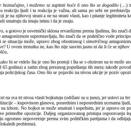
e beznačajno, i možemo se zapitati hoće li ono što se dogodilo
(…) tr
 reakciju ljudi i ta reakcija je važna, ali sama po sebi ne predstavlja
oji je na njihovoj strani a ne na strani vlasti, kao i pitanje legitimiteta 
judi smatraju da imaju istinu i da je znaju.
tvo, a gotovo je osvetnički sklona revanšizmu prema ljudima, što znači
antagonizmom suprotstavljaju, što znači da se praktično vode principom 
li se situacija može, upravo zbog obostranog i
simetričnog
antagonizma,
? U ovom trenutku ne, kao što nije sasvim jasno ni da li će se njihov o
ošću.
kako bi se videlo šta je ono što postoji i šta se s obzirom na to može ur
je od 65 godina) a zatim zbog preranog popuštanja tih mera; takođe pov
ja policijskog časa. Ono što se pojavilo na nivou
akcije
je poziv opozi
ri na sva tri nivoa vlasti bojkutuju (održani su u junu), jer uslovi za fe
lizacije –
kupovinom glasova, posrednim i neposrednim ucenama ljudi, o
đu na izbore. No bojkot se može smatrati i uspešnim, jer je upravo on p
sve primedbe opozicije. Daljeg organizovanog pristupa osporavanju legiti
aju ogromno nepoverenje prema svim političkim partijama i da odbijaju r
 lokalnih problema).