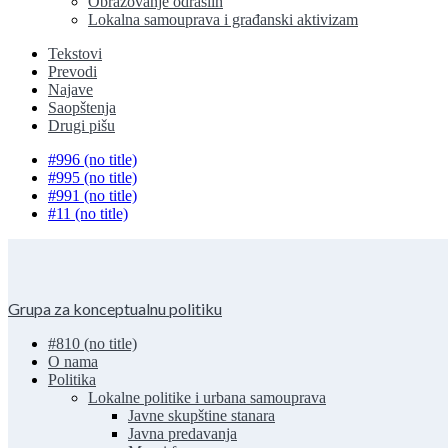
Obrazovanje odraslih
Lokalna samouprava i građanski aktivizam
Tekstovi
Prevodi
Najave
Saopštenja
Drugi pišu
#996 (no title)
#995 (no title)
#991 (no title)
#11 (no title)
Grupa za konceptualnu politiku
#810 (no title)
O nama
Politika
Lokalne politike i urbana samouprava
Javne skupštine stanara
Javna predavanja