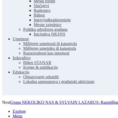
Mesni forum
Slučajevi
Radionice
Bilteni
Intervjui&radioemisije
Mesne zajednice
Politika udruženja građana
Inicijativa NKSNS
Umetnost
Mišljenje umetnosti ili katastrofa
Mišljenje umetnika ili katastrofa
Raznorodnost kao istrajnost
Izdavaštvo
Bilten STANAR
Knjige & publikacije
Edukacija
Obrazovanje odraslih
Lokalna samouprava i građanski aktivizam
Next
Grupa NEKOLIKO NAS & SYLVAIN LAZARUS: Razmišljanja i pred
Explore
Menu