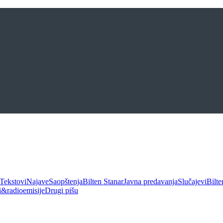
Tekstovi
Najave
Saopštenja
Bilten Stanar
Javna predavanja
Slučajevi
Bilte
ui&radioemisije
Drugi pišu