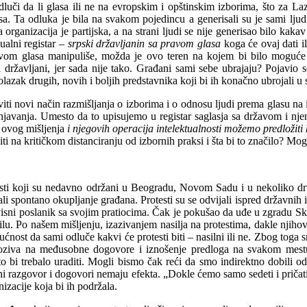
uči da li glasa ili ne na evropskim i opštinskim izborima, što za Laz
a. Ta odluka je bila na svakom pojedincu a generisali su je sami ljudi
 organizacija je partijska, a na strani ljudi se nije generisao bilo kak
ualni registar –
srpski državljanin sa pravom glasa
koga će ovaj dati il
avo
m
glasa manipuliše, možda je ovo teren na kojem bi bilo moguće ra
i državljani, jer sada nije tako. Građani sami sebe ubrajaju? Pojavio 
lazak drugih, novih i boljih predstavnika koji bi ih konačno ubrojali u
iti novi način razmišljanja o izborima i o odnosu ljudi prema glasu na
šnjavanja. Umesto da to upisujemo u registar saglasja sa državom i nj
a ovog mišljenja
i njegovih operacija intelektualnosti možemo predložiti 
ti na kritičkom distanciranju od izbornih praksi i šta bi to značilo? Mogu
otesti koji su nedavno održani u Beogradu, Novom Sadu i u nekoliko
vljali spontano okupljanje građana. Protesti su se odvijali ispred državn
ni poslanik sa svojim pratiocima. Čak je pokušao da uđe u zgradu Skupšt
civilu. Po našem mišljenju, izazivanjem nasilja na protestima, dakle nji
gućnost da sami odluče kakvi će protesti biti – nasilni ili ne. Zbog toga
oziva na međusobne dogovore i iznošenje predloga na svakom mestu ž
 i što bi trebalo uraditi. Mogli bismo čak reći da smo indirektno dobil
ni razgovor i dogovori nemaju efekta. „Dokle ćemo samo sedeti i pričati!
izacije koja bi ih podržala.