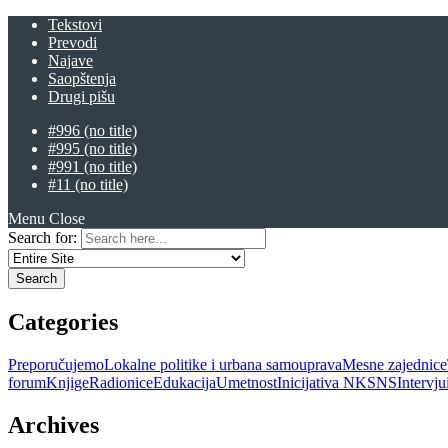
Tekstovi
Prevodi
Najave
Saopštenja
Drugi pišu
#996 (no title)
#995 (no title)
#991 (no title)
#11 (no title)
Menu
Close
Search for:
Categories
Preporučujemo
Lokalne politike i urbana samouprava
Mesne zajednice
forum
Knjige
Radionice
Edukacija
Umetnost
Inicijativa NKSNS
Intervj
Archives