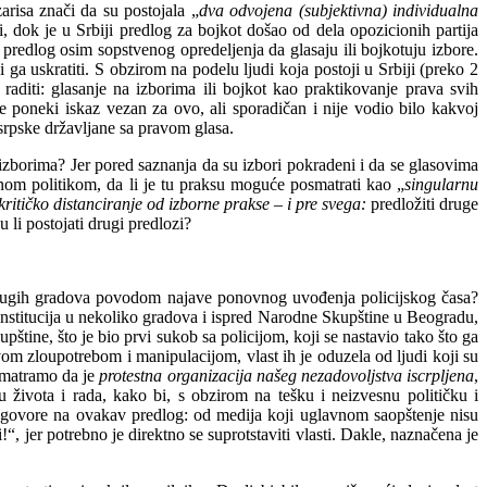
arisa znači da su postojala „
dva odvojena (subjektivna) individualna
, dok je u Srbiji predlog za bojkot došao od dela opozicionih partija
av predlog osim sopstvenog opredeljenja da glasaju ili bojkotuju izbore.
i ga uskratiti. S obzirom na podelu ljudi koja postoji u Srbiji (preko 2
diti: glasanje na izborima ili bojkot kao praktikovanje prava svih
se poneki iskaz vezan za ovo, ali sporadičan i nije vodio bilo kakvoj
 srpske državljane sa pravom glasa.
 izborima? Jer pored saznanja da su izbori pokradeni i da se glasovima
enom politikom, da li je tu praksu moguće posmatrati kao „
singularnu
kritičko distanciranje od izborne prakse – i pre svega:
predložiti druge
 li postojati drugi predlozi?
 drugih gradova povodom najave ponovnog uvođenja policijskog časa?
ih institucija u nekoliko gradova i ispred Narodne Skupštine u Beogradu,
ine, što je bio prvi sukob sa policijom, koji se nastavio tako što ga
hovom zloupotrebom i manipulacijom, vlast ih je oduzela od ljudi koji su
 smatramo da je
protestna organizacija našeg nezadovoljstva iscrpljena
,
ivota i rada, kako bi, s obzirom na tešku i neizvesnu političku i
i odgovore na ovakav predlog: od medija koji uglavnom saopštenje nisu
“, jer potrebno je direktno se suprotstaviti vlasti. Dakle, naznačena je