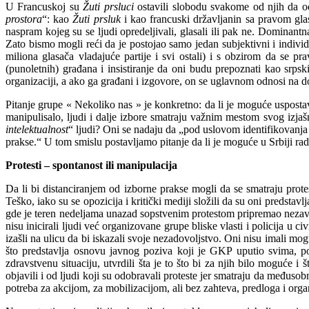
U Francuskoj su
Žuti prsluci
ostavili slobodu svakome od njih da odl
prostora
“: kao
Žuti prsluk
i kao francuski državljanin sa pravom glas
naspram kojeg su se ljudi opredeljivali, glasali ili pak ne. Dominantna
Zato bismo mogli reći da je postojao samo jedan subjektivni i individ
miliona glasača vladajuće partije i svi ostali) i s obzirom da se pr
(punoletnih) građana i insistiranje da oni budu prepoznati kao srpsk
organizaciji, a ako ga građani i izgovore, on se uglavnom odnosi na do
Pitanje grupe « Nekoliko nas » je konkretno: da li je moguće uspostav
manipulisalo, ljudi i dalje izbore smatraju važnim mestom svog izja
intelektualnost
“ ljudi? Oni se nadaju da „pod uslovom identifikovanj
prakse.“ U tom smislu postavljamo pitanje da li je moguće u Srbiji radi
Protesti – spontanost ili manipulacija
Da li bi distanciranjem od izborne prakse mogli da se smatraju pr
Teško, iako su se opozicija i kritički mediji složili da su oni predsta
gde je teren nedeljama unazad sopstvenim protestom pripremao nezavis
nisu inicirali ljudi već organizovane grupe bliske vlasti i policija u 
izašli na ulicu da bi iskazali svoje nezadovoljstvo. Oni nisu imali mo
što predstavlja osnovu javnog poziva koji je GKP uputio svima, p
zdravstvenu situaciju, utvrdili šta je to što bi za njih bilo moguće
objavili i od ljudi koji su odobravali proteste jer smatraju da međusob
potreba za akcijom, za mobilizacijom, ali bez zahteva, predloga i organ