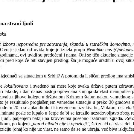
 na strani ljudi
uska
kih izbora neposredno pre zatvaranja, skandal u staračkim domovima, 
Ovo je jedan od uvida koje je iznela grupu
Nekoliko nas (Quelques
inama, ovi uvidi su predočeni i nama. Oni se tiču aktuelne situacije 
 ljudi pred koje će biti stavljen predlog: šta je moguće uraditi u ovoj si
.
jednači sa situacijom u Srbiji? A potom, da li sličan predlog ima smisla
 je
lokalizovano
i svedeno na mere koje svaka država putem zdravstve
tori takođe; i dan danas postoji opravdana sumnja da vlast manipuliše p
dočavaju njihove kolege u državnom Kriznom štabu; nakon vanrednog st
što je rezultiralo proglašenjem vanredne situacije u preko 30 gradova 
: u 20 h se aplaudiralo i istovremeno uzvikivalo „Makron, ostavka!“, 
minuta posle se lupalo u šerpe da bi se izrazilo nezadovoljstvo zbog restr
e ljudi, paljenjem baklji na krovovima
posebno
izabranih zgrada.
Reva
ifikum, po kojem „
narod nikada nije u opoziciji
“, što znači da vlast deli
oziciju (onaj ko nije uz vlast, ne samo da se ne ubraja, već biva isključe