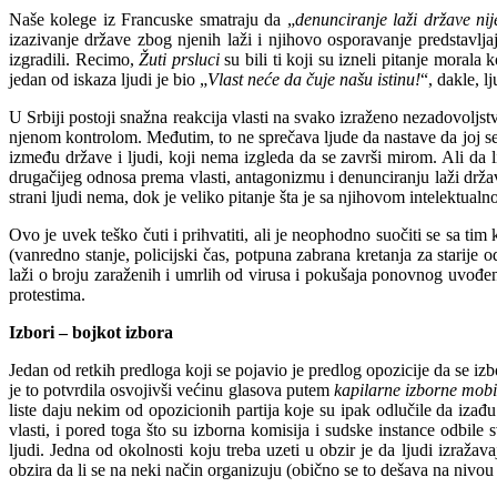
Naše kolege iz Francuske smatraju da „
denunciranje laži države nij
izazivanje države zbog njenih laži i njihovo osporavanje predstavljaju
izgradili. Recimo,
Žuti prsluci
su bili ti koji su izneli pitanje morala k
jedan od iskaza ljudi je bio „
Vlast neće da čuje našu istinu!
“, dakle, l
U Srbiji postoji snažna reakcija vlasti na svako izraženo nezadovoljs
njenom kontrolom. Međutim, to ne sprečava ljude da nastave da joj se 
između države i ljudi, koji nema izgleda da se završi mirom. Ali da 
drugačijeg odnosa prema vlasti, antagonizmu i denunciranju laži države
strani ljudi nema, dok je veliko pitanje šta je sa njihovom intelektualn
Ovo je uvek teško čuti i prihvatiti, ali je neophodno suočiti se sa tim 
(vanredno stanje, policijski čas, potpuna zabrana kretanja za stari
laži o broju zaraženih i umrlih od virusa i pokušaja ponovnog uvođen
protestima.
Izbori – bojkot izbora
Jedan od retkih predloga koji se pojavio je predlog opozicije da se izbo
je to potvrdila osvojivši većinu glasova putem
kapilarne izborne mobi
liste daju nekim od opozicionih partija koje su ipak odlučile da iza
vlasti, i pored toga što su izborna komisija i sudske instance odbile 
ljudi. Jedna od okolnosti koju treba uzeti u obzir je da ljudi izražav
obzira da li se na neki način organizuju (obično se to dešava na nivou