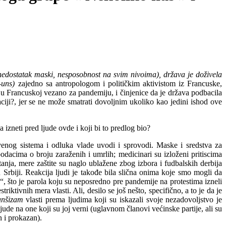
nedostatak maski, nesposobnost na svim nivoima), država je doživela
-uns)
zajedno sa
antropologom i političkim aktivistom iz Francuske,
u Francuskoj vezano za pandemiju, i činjenice da je država podbacila
tuaciji?, jer se ne može smatrati dovoljnim ukoliko kao jedini ishod ove
 izneti pred ljude ovde i koji bi to predlog bio?
nog sistema i odluka vlade uvodi i sprovodi. Maske i sredstva za
odacima o broju zaraženih i umrlih; medicinari su izloženi pritiscima
anja, mere zaštite su naglo
ublažene
zbog izbora i fudbalskih derbija
u Srbiji. Reakcija ljudi je takođe bila slična onima koje smo mogli da
što je parola koju su neposredno pre pandemije na protestima izneli
iktivnih mera vlasti. Ali, desilo se još nešto, specifično, a to je da je
nšizam
vlasti prema ljudima koji su iskazali svoje nezadovoljstvo je
 ljude na one koji su joj verni (uglavnom članovi većinske partije, ali su
n i prokazan).