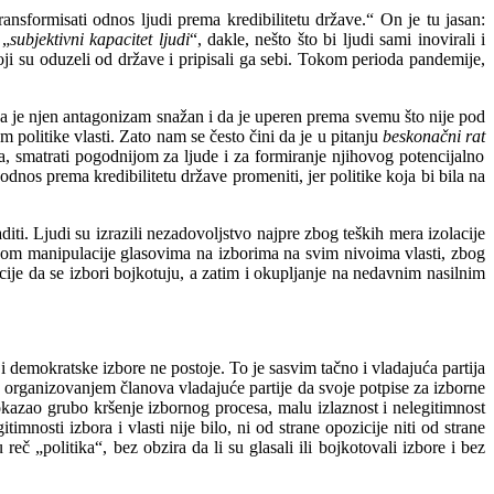
ansformisati odnos ljudi prema kredibilitetu države.“ On je tu jasan:
 „
subjektivni kapacitet ljudi
“, dakle, nešto što bi ljudi sami inovirali i
koji su oduzeli od države i pripisali ga sebi.
Tokom perioda pandemije,
 da je njen antagonizam snažan i da je uperen prema svemu što nije pod
politike vlasti. Zato nam se često čini da je u pitanju
beskonačni rat
 smatrati pogodnijom za ljude i za formiranje njihovog potencijalno
dnos prema kredibilitetu države promeniti, jer politike koja bi bila na
aditi. Ljudi su izrazili nezadovoljstvo najpre zbog teških mera izolacije
odom manipulacije glasovima na izborima na svim nivoima vlasti, zbog
cije da se izbori bojkotuju, a zatim i okupljanje na nedavnim nasilnim
r i demokratske izbore ne postoje. To je sasvim tačno i vladajuća partija
rganizovanjem članova vladajuće partije da svoje potpise za izborne
okazao grubo kršenje izbornog procesa, malu izlaznost i nelegitimnost
mnosti izbora i vlasti nije bilo, ni od strane opozicije niti od strane
eč „politika“, bez obzira da li su glasali ili bojkotovali izbore i bez