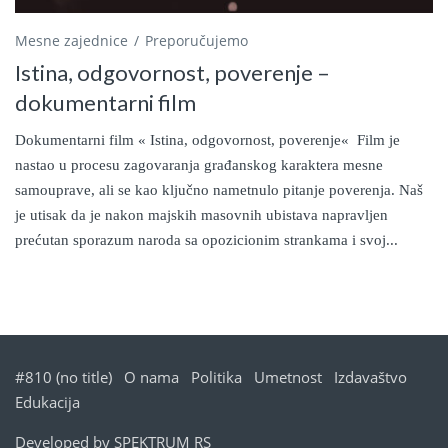
Mesne zajednice
Preporučujemo
Istina, odgovornost, poverenje –
dokumentarni film
Dokumentarni film « Istina, odgovornost, poverenje« Film je
nastao u procesu zagovaranja građanskog karaktera mesne
samouprave, ali se kao ključno nametnulo pitanje poverenja. Naš
je utisak da je nakon majskih masovnih ubistava napravljen
prećutan sporazum naroda sa opozicionim strankama i svoj...
#810 (no title)
O nama
Politika
Umetnost
Izdavaštvo
Edukacija
Developed by
SPEKTRUM RS