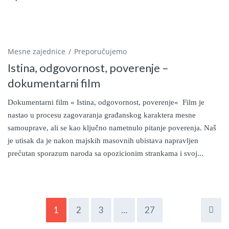
Mesne zajednice
Preporučujemo
Istina, odgovornost, poverenje –
dokumentarni film
Dokumentarni film « Istina, odgovornost, poverenje« Film je
nastao u procesu zagovaranja građanskog karaktera mesne
samouprave, ali se kao ključno nametnulo pitanje poverenja. Naš
je utisak da je nakon majskih masovnih ubistava napravljen
prećutan sporazum naroda sa opozicionim strankama i svoj...
1
2
3
…
27