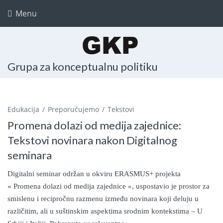
Menu
Grupa za konceptualnu politiku
Edukacija
Preporučujemo
Tekstovi
Promena dolazi od medija zajednice:
Tekstovi novinara nakon Digitalnog
seminara
Digitalni seminar održan u okviru ERASMUS+ projekta
« Promena dolazi od medija zajednice », uspostavio je prostor za
smislenu i recipročnu razmenu između novinara koji deluju u
različitim, ali u suštinskim aspektima srodnim kontekstima – U