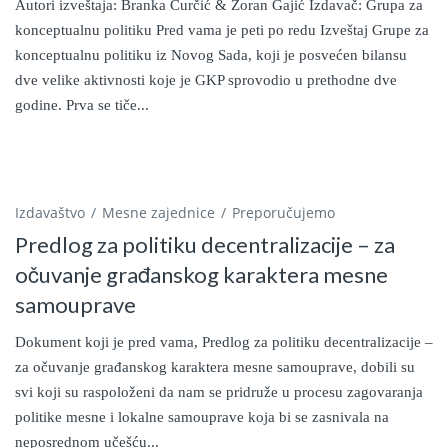
Autori izveštaja: Branka Ćurčić & Zoran Gajić Izdavač: Grupa za
konceptualnu politiku Pred vama je peti po redu Izveštaj Grupe za
konceptualnu politiku iz Novog Sada, koji je posvećen bilansu
dve velike aktivnosti koje je GKP sprovodio u prethodne dve
godine. Prva se tiče...
Izdavaštvo
Mesne zajednice
Preporučujemo
Predlog za politiku decentralizacije – za
očuvanje građanskog karaktera mesne
samouprave
Dokument koji je pred vama, Predlog za politiku decentralizacije –
za očuvanje građanskog karaktera mesne samouprave, dobili su
svi koji su raspoloženi da nam se pridruže u procesu zagovaranja
politike mesne i lokalne samouprave koja bi se zasnivala na
neposrednom učešću...