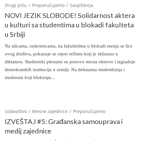
Drugi pišu
Preporučujemo
Saopštenja
NOVI JEZIK SLOBODE! Solidarnost aktera
u kulturi sa studentima u blokadi fakulteta
u Srbiji
Na ulicama, raskrsnicama, na fakultetima u blokadi menja se lice
ovog društva, pokazuje se otpor režimu koji je skliznuo u
diktaturu. Studentski plenumi su ponovo mesta obnove i izgradnje
demokratskih institucija u zemlji. Na debatama studentkinja i
studenata koji blokiraju...
Izdavaštvo
Mesne zajednice
Preporučujemo
IZVEŠTAJ #5: Građanska samouprava i
medij zajednice