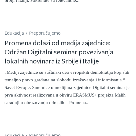
Srbiji i Italiji. Pokrenute su relevantne...
Edukacija
Preporučujemo
Promena dolazi od medija zajednice:
Održan Digitalni seminar povezivanja
lokalnih novinara iz Srbije i Italije
„Mediji zajednice su suštinski deo evropskih demokratija koji štiti
temeljno pravo građana na slobodu izražavanja i informisanja.“
Savet Evrope, Smernice o medijima zajednice Digitalni seminar je
prva aktivnost realizovana u okviru ERASMUS+ projekta Malih
saradnji u obrazovanju odraslih – Promena...
Edukacija
Preporučujemo