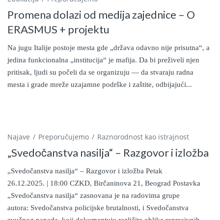
Promena dolazi od medija zajednice – O
ERASMUS + projektu
Na jugu Italije postoje mesta gde „država odavno nije prisutna“, a
jedina funkcionalna „institucija“ je mafija. Da bi preživeli njen
pritisak, ljudi su počeli da se organizuju — da stvaraju radna
mesta i grade mreže uzajamne podrške i zaštite, odbijajući...
Najave
Preporučujemo
Raznorodnost kao istrajnost
„Svedočanstva nasilja“ – Razgovor i izložba
„Svedočanstva nasilja“ – Razgovor i izložba Petak
26.12.2025. | 18:00 CZKD, Birčaninova 21, Beograd Postavka
„Svedočanstva nasilja“ zasnovana je na radovima grupe
autora: Svedočanstva policijske brutalnosti, i Svedočanstva