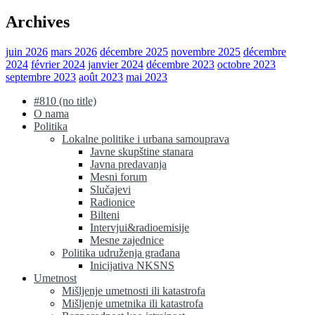
Archives
juin 2026
mars 2026
décembre 2025
novembre 2025
décembre
2024
février 2024
janvier 2024
décembre 2023
octobre 2023
septembre 2023
août 2023
mai 2023
#810 (no title)
O nama
Politika
Lokalne politike i urbana samouprava
Javne skupštine stanara
Javna predavanja
Mesni forum
Slučajevi
Radionice
Bilteni
Intervjui&radioemisije
Mesne zajednice
Politika udruženja građana
Inicijativa NKSNS
Umetnost
Mišljenje umetnosti ili katastrofa
Mišljenje umetnika ili katastrofa