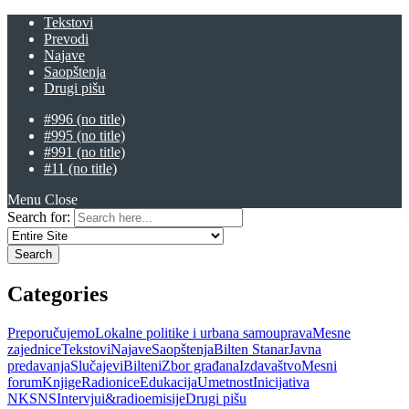
Tekstovi
Prevodi
Najave
Saopštenja
Drugi pišu
#996 (no title)
#995 (no title)
#991 (no title)
#11 (no title)
Menu
Close
Search for:
Categories
Preporučujemo
Lokalne politike i urbana samouprava
Mesne
zajednice
Tekstovi
Najave
Saopštenja
Bilten Stanar
Javna
predavanja
Slučajevi
Bilteni
Zbor građana
Izdavaštvo
Mesni
forum
Knjige
Radionice
Edukacija
Umetnost
Inicijativa
NKSNS
Intervjui&radioemisije
Drugi pišu