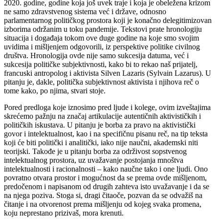
2020. godine, godine koja još uvek traje i koja je obeležena krizom
ne samo zdravstvenog sistema već i države, odnosno
parlamentarnog političkog prostora koji je konačno delegitimizovan
izborima održanim u toku pandemije. Tekstovi prate hronologiju
situacija i događaja tokom ove duge godine na koje smo svojim
uvidima i mišljenjem odgovorili, iz perspektive politike civilnog
društva.
H
ronologija ovde nije samo sukcesija datuma, već i
sukcesija političke subjektivnosti, kako bi to rekao naš prijatelj,
francuski antropolog i aktivista Silven Lazaris (Sylvain Lazarus). U
pitanju je, dakle, politička subjektivnost aktivista i njihova reč o
tome kako, po njima, stvari stoje.
Pored predloga koje iznosimo pred ljude i kolege, ovim izveštajima
skrećemo pažnju na značaj artikulacije autentičnih aktivističkih i
političkih iskustava. U pitanju je borba za pravo na aktivistički
govor i intelektualnost, kao i na specifičnu pisanu reč, na tip teksta
koji će biti politički i analitički, iako nije naučni, akademski niti
teorijski.
Takođe je u
pitanju borba za održivost sopstvenog
intelektualnog prostora, uz uvažavanje postojanja mnoštva
intelektualnosti i racionalnosti – kako naučne tako i one ljudi. Ono
povratno otvara prostor i mogućnost da se prema ovde mišljenom,
predočenom i napisanom od drugih zahteva isto uvažavanje i da se
na njega poziva. Stoga si, dragi čitaoče, pozvan da se odvažiš na
čitanje i na otvorenost prema mišljenju od kojeg svaka promena,
koju neprestano prizivaš, mora krenuti.