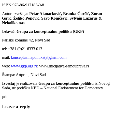
ISBN 978-86-917183-9-8
Autori izveštaja:
Petar Atanacković, Branka Ćurčić, Zoran
Gajić,
Željko Popović, Savo Romčević, Sylvain Lazarus &
Nekoliko nas
Izdavač:
Grupa za konceptualnu politiku (GKP)
Pariske komune 42, Novi Sad
tel: +381 (0)21 6333 013
mail:
konceptualnapolitika(at)gmail.com
web:
www.gkp.org.rs
;
www.
inicijativa-samouprava.rs
Štampa: Artprint, Novi Sad
Izveštaj
je realizovala
Grupa za konceptualnu politiku
iz Novog
Sada,
uz podršku NED – National Endowment for Democracy.
print
Leave a reply