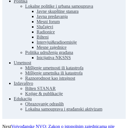
Politika
Lokalne politike i urbana samouprava
Javne skupštine stanara
Javna predavanja
Mesni forum
Slučajevi
Radionice
Bilteni
Intervjui&radioemisije
Mesne zajednice
Politika udruženja građana
Inicijativa NKSNS
Umetnost
Mišljenje umetnosti ili katastrofa
Mišljenje umetnika ili katastrofa
Raznorodnost kao istrajnost
Izdavaštvo
Bilten STANAR
Knjige & publikacije
Edukacija
Obrazovanje odraslih
Lokalna samouprava i građanski aktivizam
Next
Vojvođanske NVO: Zakon o istopolnim zajednicama nije