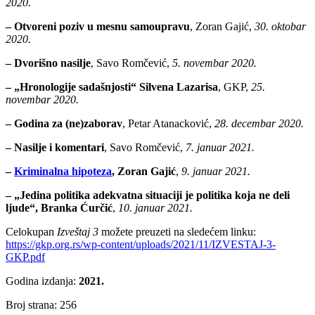
2020.
– Otvoreni poziv u mesnu samoupravu
, Zoran Gajić,
30. oktobar
2020.
– Dvorišno nasilje
, Savo Romčević,
5. novembar 2020.
– „Hronologije sadašnjosti“ Silvena Lazarisa
, GKP,
25.
novembar 2020.
– Godina za (ne)zaborav
, Petar Atanacković,
28.
d
ecembar 2020.
– Nasilje i komentari
, Savo Romčević,
7. januar 2021.
–
Kriminalna hipoteza
, Zoran Gajić
,
9. januar 2021.
– „Jedina politika adekvatna situaciji je politika koja ne deli
ljude“, Branka Ćurčić
,
10. januar 2021.
Celokupan
Izveštaj 3
možete preuzeti na sledećem linku:
https://gkp.org.rs/wp-content/uploads/2021/11/IZVESTAJ-3-
GKP.pdf
Godina izdanja:
2021.
Broj strana: 256