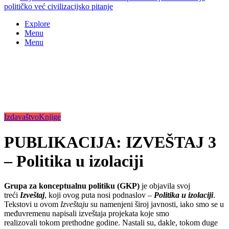
političko već civilizacijsko pitanje
Explore
Menu
Menu
Izdavaštvo
Knjige
PUBLIKACIJA: IZVEŠTAJ 3
– Politika u izolaciji
Grupa za konceptualnu politiku (GKP)
je objavila svoj
treći
Izveštaj
, koji ovog puta nosi podnaslov –
Politika u izolaciji
.
Tekstovi u ovom
Izveštaju
su namenjeni široj javnosti, iako
smo se u
međuvremenu napisali izveštaj
a
projekata koje smo
realizovali
tokom prethodne
godine. N
astali su, dakle, tokom duge