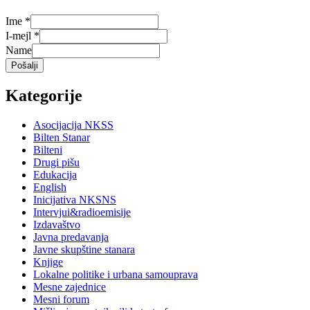
Ime
*
I-mejl
*
Name
Pošalji
Kategorije
Asocijacija NKSS
Bilten Stanar
Bilteni
Drugi pišu
Edukacija
English
Inicijativa NKSNS
Intervjui&radioemisije
Izdavaštvo
Javna predavanja
Javne skupštine stanara
Knjige
Lokalne politike i urbana samouprava
Mesne zajednice
Mesni forum