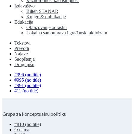
Raznorodnost kao istrajnost
Izdavaštvo
Bilten STANAR
Knjige & publikacije
Edukacija
Obrazovanje odraslih
Lokalna samouprava i građanski aktivizam
Tekstovi
Prevodi
Najave
Saopštenja
Drugi pišu
#996 (no title)
#995 (no title)
#991 (no title)
#11 (no title)
Grupa za konceptualnu politiku
#810 (no title)
O nama