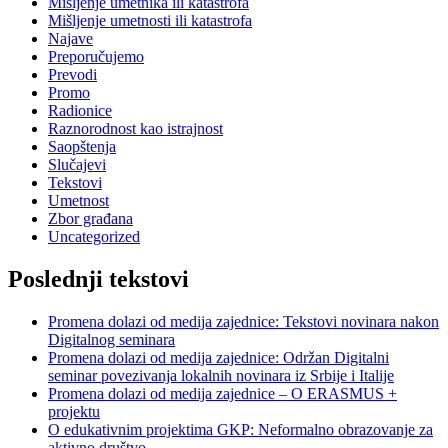
Mišljenje umetnika ili katastrofa
Mišljenje umetnosti ili katastrofa
Najave
Preporučujemo
Prevodi
Promo
Radionice
Raznorodnost kao istrajnost
Saopštenja
Slučajevi
Tekstovi
Umetnost
Zbor građana
Uncategorized
Poslednji tekstovi
Promena dolazi od medija zajednice: Tekstovi novinara nakon
Digitalnog seminara
Promena dolazi od medija zajednice: Održan Digitalni
seminar povezivanja lokalnih novinara iz Srbije i Italije
Promena dolazi od medija zajednice – O ERASMUS +
projektu
O edukativnim projektima GKP: Neformalno obrazovanje za
aktivno društvo