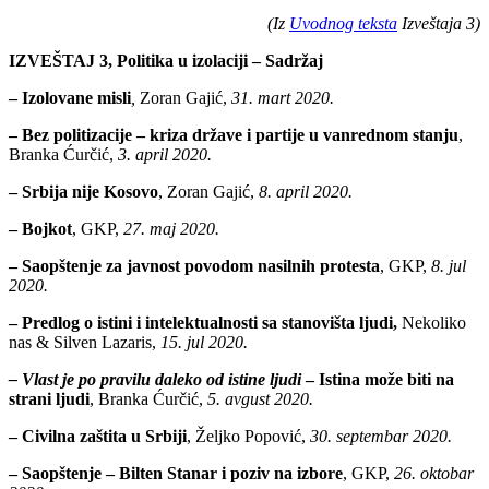
(Iz
Uvodnog teksta
Izveštaja 3
)
IZVEŠTAJ 3, Politika u izolaciji – Sadržaj
– Izolovane misli
,
Zoran Gajić,
31. mart 2020.
– Bez politizacije – kriza države i partije u vanrednom stanju
,
Branka Ćurčić,
3. april 2020.
– Srbija nije Kosovo
, Zoran Ga
jić,
8. april 2020.
– Bojkot
, GKP,
27. maj 2020.
– Saopštenje za javnost povodom nasilnih protesta
, GKP,
8. jul
2020.
– Predlog o istini i intelektualnosti sa stanovišta ljudi,
Nekoliko
nas & Silven Lazaris,
15. jul 2020.
– Vlast je po pravilu daleko od istine ljudi
– Istina može biti na
strani ljudi
, Branka Ćurčić,
5. avgust 2020.
– Civilna zaštita u Srbiji
, Željko Popović,
30. septembar 2020.
– Saopštenje – Bilten Stanar i poziv na izbore
, GKP,
26. oktobar