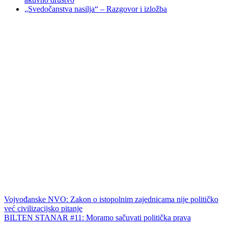
„Svedočanstva nasilja“ – Razgovor i izložba
Vojvođanske NVO: Zakon o istopolnim zajednicama nije političko
već civilizacijsko pitanje
BILTEN STANAR #11: Moramo sačuvati politička prava