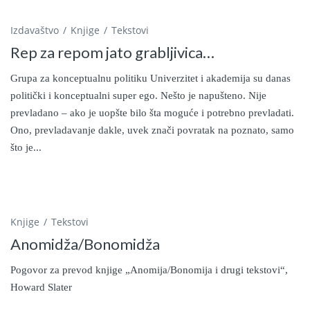
Izdavaštvo
Knjige
Tekstovi
Rep za repom jato grabljivica…
Grupa za konceptualnu politiku Univerzitet i akademija su danas
politički i konceptualni super ego. Nešto je napušteno. Nije
prevladano – ako je uopšte bilo šta moguće i potrebno prevladati.
Ono, prevladavanje dakle, uvek znači povratak na poznato, samo
što je...
Knjige
Tekstovi
Anomidža/Bonomidža
Pogovor za prevod knjige „Anomija/Bonomija i drugi tekstovi“,
Howard Slater