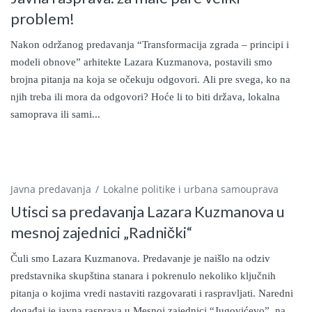
problem!
Nakon održanog predavanja “Transformacija zgrada – principi i
modeli obnove” arhitekte Lazara Kuzmanova, postavili smo
brojna pitanja na koja se očekuju odgovori. Ali pre svega, ko na
njih treba ili mora da odgovori? Hoće li to biti država, lokalna
samoprava ili sami...
Javna predavanja
Lokalne politike i urbana samouprava
Utisci sa predavanja Lazara Kuzmanova u
mesnoj zajednici „Radnički“
Čuli smo Lazara Kuzmanova. Predavanje je naišlo na odziv
predstavnika skupština stanara i pokrenulo nekoliko ključnih
pitanja o kojima vredi nastaviti razgovarati i raspravljati. Naredni
događaj je javna rasprava u Mesnoj zajednici “Jugovićevo”, na