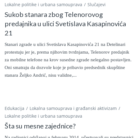
Lokalne politike i urbana samouprava
Slučajevi
Sukob stanara zbog Telenorovog
predajnika u ulici Svetislava Kasapinovića
21
Stanari zgrade u ulici Svetislava Kasapinovića 21 na Detelinari
protestuju jer je, prema njihovim tvrdnjama, Telenorov predajnik
za mobilne telefone na krov susedne zgrade nelegalno postavljen.
Oni smatraju da dozvole koje je pribavio predsednik skupštine
stanara Željko Andrić, nisu validne,...
Edukacija
Lokalna samouprava i građanski aktivizam
Lokalne politike i urbana samouprava
Šta su mesne zajednice?
Na radionici održanoj u februaru 2014. učestvovali su predstavnici