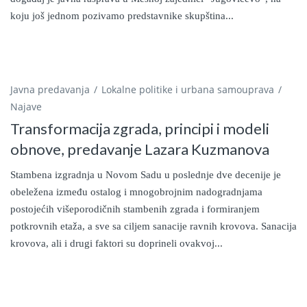
koju još jednom pozivamo predstavnike skupština...
Javna predavanja
Lokalne politike i urbana samouprava
Najave
Transformacija zgrada, principi i modeli
obnove, predavanje Lazara Kuzmanova
Stambena izgradnja u Novom Sadu u poslednje dve decenije je
obeležena između ostalog i mnogobrojnim nadogradnjama
postojećih višeporodičnih stambenih zgrada i formiranjem
potkrovnih etaža, a sve sa ciljem sanacije ravnih krovova. Sanacija
krovova, ali i drugi faktori su doprineli ovakvoj...