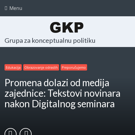
Menu
Grupa za konceptualnu politiku
Edukacija
Edukacija
Edukacija
Najave
Preporučujemo
Obrazovanje odraslih
Obrazovanje odraslih
Obrazovanje odraslih
Raznorodnost kao istrajnost
Preporučujemo
Preporučujemo
Preporučujemo
Promena dolazi od medija
zajednice: Tekstovi novinara
nakon Digitalnog seminara