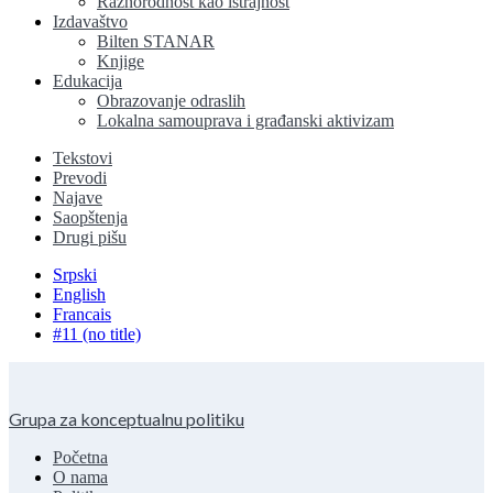
Raznorodnost kao istrajnost
Izdavaštvo
Bilten STANAR
Knjige
Edukacija
Obrazovanje odraslih
Lokalna samouprava i građanski aktivizam
Tekstovi
Prevodi
Najave
Saopštenja
Drugi pišu
Srpski
English
Francais
#11 (no title)
Grupa za konceptualnu politiku
Početna
O nama