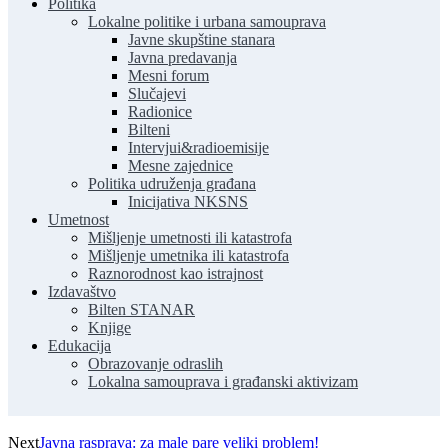
Politika
Lokalne politike i urbana samouprava
Javne skupštine stanara
Javna predavanja
Mesni forum
Slučajevi
Radionice
Bilteni
Intervjui&radioemisije
Mesne zajednice
Politika udruženja građana
Inicijativa NKSNS
Umetnost
Mišljenje umetnosti ili katastrofa
Mišljenje umetnika ili katastrofa
Raznorodnost kao istrajnost
Izdavaštvo
Bilten STANAR
Knjige
Edukacija
Obrazovanje odraslih
Lokalna samouprava i građanski aktivizam
Next
Javna rasprava: za male pare veliki problem!