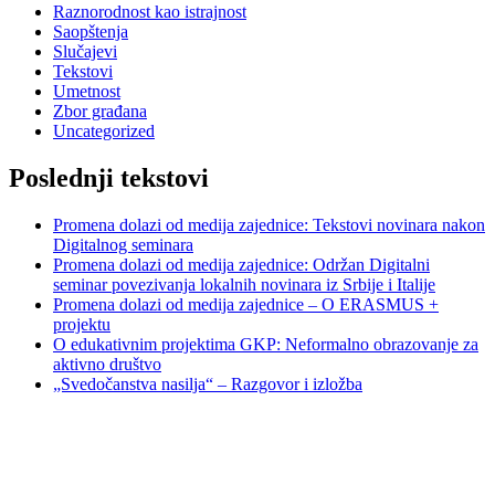
Raznorodnost kao istrajnost
Saopštenja
Slučajevi
Tekstovi
Umetnost
Zbor građana
Uncategorized
Poslednji tekstovi
Promena dolazi od medija zajednice: Tekstovi novinara nakon
Digitalnog seminara
Promena dolazi od medija zajednice: Održan Digitalni
seminar povezivanja lokalnih novinara iz Srbije i Italije
Promena dolazi od medija zajednice – O ERASMUS +
projektu
O edukativnim projektima GKP: Neformalno obrazovanje za
aktivno društvo
„Svedočanstva nasilja“ – Razgovor i izložba