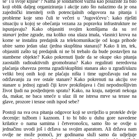
se’ i u svoje kljuse”? Nama je solidarnost važna kao polazište za bilo
koji oblik daljeg organiziranja i akcije zato što nalazimo da je ona
zajednički imenitelj svih potencijalnih odgovora na pitanja i
probleme koje smo čuli te večeri u ’Jugovićevu’: kako riješiti
situaciju u kojoj se obećanja vezana za popravku infrastrukture ne
ispunjavaju? Kako objasniti svojim komšijama da su
svi
stanari
jedne zgrade, ma koliko ona ulaza imala, vlasnici krova na
kome se instalira predajnik za telekomunikacije od koga prihode
ubire samo jedan ulaz (jedna skupština stanara)? Kako li im, tek,
objasniti zašto taj predajnik ni ne bi trebalo da bude postavljen na
stambene objekte? Kako pokrenuti ljude da se okupe oko pitanja
zaostalih radioaktivnih gromobrana? Kako regulirati neredovna
plaćanja obaveza prema zgradi/skupštini stanara ako u zgradi/ulazu
veliki broj onih koji ne plaćaju ništa i time ugrožavaju rad na
održavanju za sve ostale stanare? Kako pokrenuti na akciju sve
stanare u jednoj zgradi čiji krov prokišnjava i čini nepodnošljivim
život ljudi na posljednjem spratu? Kako, na kraju, natjerati nekoga
da, makar, ne baca smeće u ulaz ili ne istresa mrve sa terase na
glave, prozore i terase onih ispod sebe?
Postoji na sva ova pitanja odgovor koji se uvriježio u protekle dvije
decenije: tužbom i kaznom. I to bi bilo u duhu gore navedene
krilatice o nama samima i četveronošcu, samo što se ovdje u
jednačinu uvodi još i država sa svojim aparatom. Ali država nam
ovdje ne može pomoći, jer godinama služi samo da udjeljuje