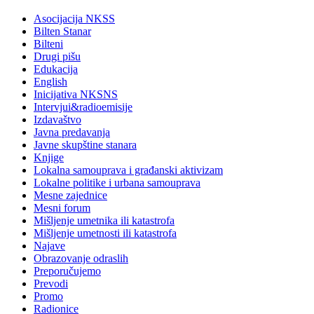
Asocijacija NKSS
Bilten Stanar
Bilteni
Drugi pišu
Edukacija
English
Inicijativa NKSNS
Intervjui&radioemisije
Izdavaštvo
Javna predavanja
Javne skupštine stanara
Knjige
Lokalna samouprava i građanski aktivizam
Lokalne politike i urbana samouprava
Mesne zajednice
Mesni forum
Mišljenje umetnika ili katastrofa
Mišljenje umetnosti ili katastrofa
Najave
Obrazovanje odraslih
Preporučujemo
Prevodi
Promo
Radionice