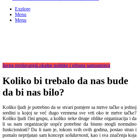
Explore
Menu
Menu
Javna predavanja
Lokalne politike i urbana samouprava
Koliko bi trebalo da nas bude
da bi nas bilo?
Koliko ljudi je potrebno da se stvari pomjere sa mrtve tačke u jednoj
sredini u kojoj se već dugo vremena sve vrti oko te mrtve tačke?
Koliko ljudi čini grupu, a koliko neke druge oblike organizacija i da
li su nam organizacije uopće potrebne da bismo mogli normalno
funkcionirati? Da li nam je, tokom svih ovih godina, postao stran i
pomalo neprijatan sam koncept
solidarnosti
, kao i sva značenja koja