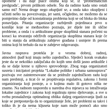
opomene i da daje plaće onima koji se, iz ‘problematičnih
predgrađa’, prvom prilikom odsele. Šta da radimo kada smo ostali
samo mi? Nema druge nego
okupljati se
, a onda tako okupljeni i
učiniti nešto na povezivanju, jer sami, očigledno, ne možemo da se
pomjerimo dalje od konstatiranja problema koji se od bloka do bloka
ponavljaju. Pitanja organizacije razbijenih pojedinaca prvo u
komšije koje se međusobno poznaju, jer dijele iste ili slične
probleme, a onda i u artikulirane grupe skupštinā stanara početni su
koraci ka stvaranju održivih organizacija skupština stanara koje će
biti u stanju da artikuliraju zahtjeve građana i usmjere ih prema
onima koji bi trebalo da na te zahtjeve odgovaraju.
Javna rasprava protekla je u veoma dobroj, radnoj,
atmosferi
ljudī
koji imaju nešto zajedničko. Sljedeći korak svakako
jeste da se nekoliko zaključaka do kojih smo došli jasno artikuliše i
da se dalje krene u njihovo sprovođenje. Zbog toga organizatori
susreta i inicijatori projekta “Lokalne politike i urbana samouprava”
pozivaju sve zainteresovane da se pridruže zajedničkom radu koji
nam predstoji, a ticat će se propitivanja regulativa, zakona i formi
organiziranja koji postoje, a o kojima malo ili gotovo ništa ne
znamo. Na radnom rasporedu u naredna dva mjeseca su istraživanja
lokalne zajednice i zakona koji reguliraju njeno djelovanje, a sve u
svrhu pronalaženja optimalnog oblika daljeg organizovanja ljudi za
koje se pretpostavlja da to organiziranje žele, jer problemi su takvi i
toliko ih je da nema kljuseta koje nam može pomoći ako smo