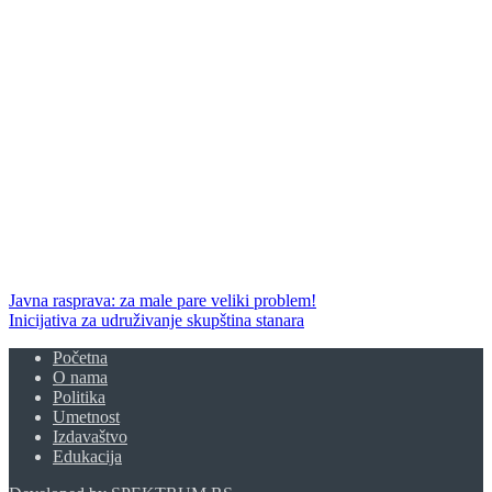
Javna rasprava: za male pare veliki problem!
Inicijativa za udruživanje skupština stanara
Početna
O nama
Politika
Umetnost
Izdavaštvo
Edukacija