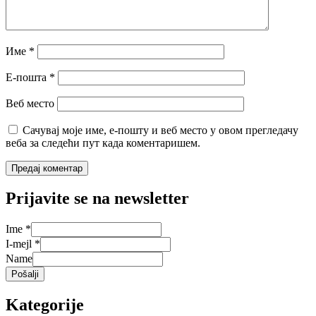
Име
*
Е-пошта
*
Веб место
Сачувај моје име, е-пошту и веб место у овом прегледачу
веба за следећи пут када коментаришем.
Prijavite se na newsletter
Ime
*
I-mejl
*
Name
Pošalji
Kategorije