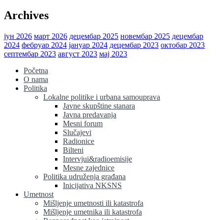
Archives
јун 2026
март 2026
децембар 2025
новембар 2025
децембар
2024
фебруар 2024
јануар 2024
децембар 2023
октобар 2023
септембар 2023
август 2023
мај 2023
Početna
O nama
Politika
Lokalne politike i urbana samouprava
Javne skupštine stanara
Javna predavanja
Mesni forum
Slučajevi
Radionice
Bilteni
Intervjui&radioemisije
Mesne zajednice
Politika udruženja građana
Inicijativa NKSNS
Umetnost
Mišljenje umetnosti ili katastrofa
Mišljenje umetnika ili katastrofa