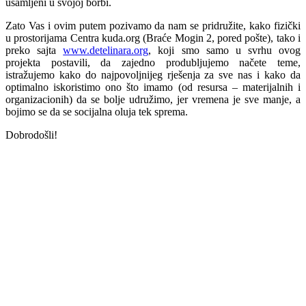
usamljeni u svojoj borbi.
Zato Vas i ovim putem pozivamo da nam se pridružite, kako fizički
u prostorijama Centra kuda.org (Braće Mogin 2, pored pošte), tako i
preko sajta
www.detelinara.org
, koji smo samo u svrhu ovog
projekta postavili, da zajedno produbljujemo načete teme,
istražujemo kako do najpovoljnijeg rješenja za sve nas i kako da
optimalno iskoristimo ono što imamo (od resursa – materijalnih i
organizacionih) da se bolje udružimo, jer vremena je sve manje, a
bojimo se da se socijalna oluja tek sprema.
Dobrodošli!