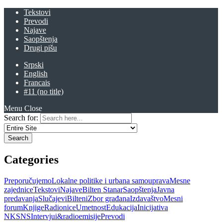
Tekstovi
Prevodi
Najave
Saopštenja
Drugi pišu
Srpski
English
Francais
#11 (no title)
Menu
Close
Search for:
Categories
Preporučujemo
Lokalne politike i urbana samouprava
Mesne
zajednice
Tekstovi
Najave
Bilten Stanar
Saopštenja
Javna
predavanja
Slučajevi
Bilteni
Zbor građana
Izdavaštvo
Mesni
forum
Knjige
Radionice
Umetnost
Edukacija
Inicijativa
NKSNS
Intervjui&radioemisije
Prevodi