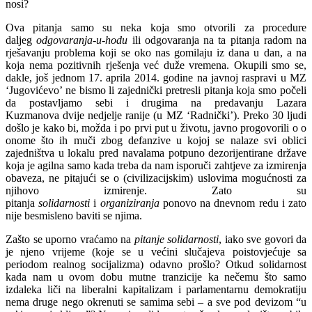
nosi?
Ova pitanja samo su neka koja smo otvorili za procedure
daljeg
odgovaranja-u-hodu
ili odgovaranja na ta pitanja radom na
rješavanju problema koji se oko nas gomilaju iz dana u dan, a na
koja nema pozitivnih rješenja već duže vremena. Okupili smo se,
dakle, još jednom 17. aprila 2014. godine na javnoj raspravi u MZ
‘Jugovićevo’ ne bismo li zajednički pretresli pitanja koja smo počeli
da postavljamo sebi i drugima na predavanju Lazara
Kuzmanova dvije nedjelje ranije (u MZ ‘Radnički’). Preko 30 ljudi
došlo je kako bi, možda i po prvi put u životu, javno progovorili o o
onome što ih muči zbog defanzive u kojoj se nalaze svi oblici
zajedništva u lokalu pred navalama potpuno dezorijentirane države
koja je agilna samo kada treba da nam isporuči zahtjeve za izmirenja
obaveza, ne pitajući se o (civilizacijskim) uslovima mogućnosti za
njihovo izmirenje. Zato su
pitanja
solidarnosti
i
organiziranja
ponovo na dnevnom redu i zato
nije besmisleno baviti se njima.
Zašto se uporno vraćamo na
pitanje solidarnosti
, iako sve govori da
je njeno vrijeme (koje se u većini slučajeva poistovjećuje sa
periodom realnog socijalizma) odavno prošlo? Otkud solidarnost
kada nam u ovom dobu mutne tranzicije ka nečemu što samo
izdaleka liči na liberalni kapitalizam i parlamentarnu demokratiju
nema druge nego okrenuti se samima sebi – a sve pod devizom “u