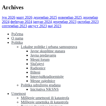
Archives
јун 2026
март 2026
децембар 2025
новембар 2025
децембар
2024
фебруар 2024
јануар 2024
децембар 2023
октобар 2023
септембар 2023
август 2023
мај 2023
Početna
O nama
Politika
Lokalne politike i urbana samouprava
Javne skupštine stanara
Javna predavanja
Mesni forum
Slučajevi
Radionice
Bilteni
Intervjui&radioemisije
Mesne zajednice
Politika udruženja građana
Inicijativa NKSNS
Umetnost
Mišljenje umetnosti ili katastrofa
Mišljenje umetnika ili katastrofa