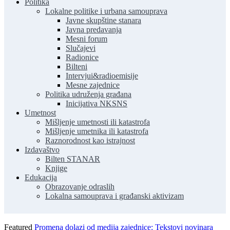
Politika
Lokalne politike i urbana samouprava
Javne skupštine stanara
Javna predavanja
Mesni forum
Slučajevi
Radionice
Bilteni
Intervjui&radioemisije
Mesne zajednice
Politika udruženja građana
Inicijativa NKSNS
Umetnost
Mišljenje umetnosti ili katastrofa
Mišljenje umetnika ili katastrofa
Raznorodnost kao istrajnost
Izdavaštvo
Bilten STANAR
Knjige
Edukacija
Obrazovanje odraslih
Lokalna samouprava i građanski aktivizam
Featured
Promena dolazi od medija zajednice: Tekstovi novinara