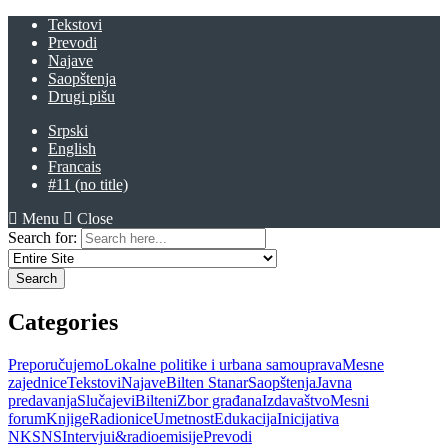
Tekstovi
Prevodi
Najave
Saopštenja
Drugi pišu
Srpski
English
Francais
#11 (no title)
Menu
Close
Search for:
Categories
Preporučujemo
Lokalne politike i urbana samouprava
Mesne
zajednice
Tekstovi
Najave
Bilten Stanar
Saopštenja
Javna
predavanja
Slučajevi
Bilteni
Zbor građana
Izdavaštvo
Mesni
forum
Knjige
Radionice
Umetnost
Edukacija
Inicijativa
NKSNS
Intervjui&radioemisije
Prevodi