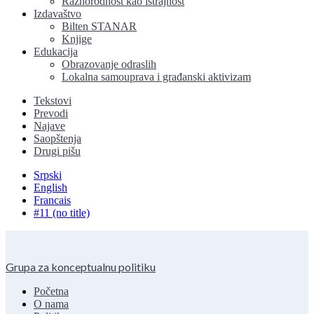
Raznorodnost kao istrajnost
Izdavaštvo
Bilten STANAR
Knjige
Edukacija
Obrazovanje odraslih
Lokalna samouprava i građanski aktivizam
Tekstovi
Prevodi
Najave
Saopštenja
Drugi pišu
Srpski
English
Francais
#11 (no title)
Grupa za konceptualnu politiku
Početna
O nama