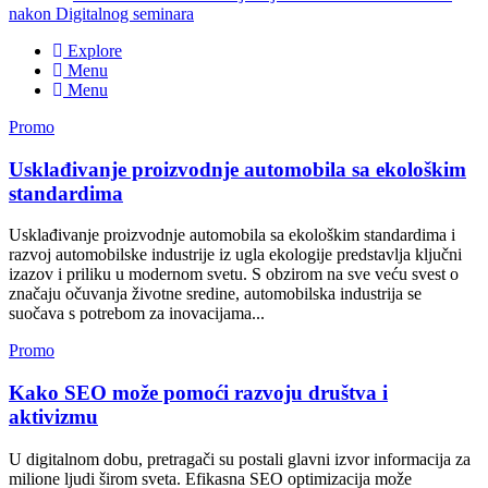
nakon Digitalnog seminara
Explore
Menu
Menu
Promo
Usklađivanje proizvodnje automobila sa ekološkim
standardima
Usklađivanje proizvodnje automobila sa ekološkim standardima i
razvoj automobilske industrije iz ugla ekologije predstavlja ključni
izazov i priliku u modernom svetu. S obzirom na sve veću svest o
značaju očuvanja životne sredine, automobilska industrija se
suočava s potrebom za inovacijama...
Promo
Kako SEO može pomoći razvoju društva i
aktivizmu
U digitalnom dobu, pretragači su postali glavni izvor informacija za
milione ljudi širom sveta. Efikasna SEO optimizacija može