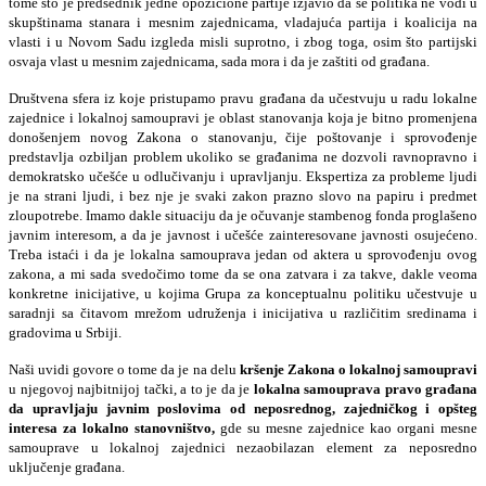
tome što je predsednik jedne opozicione partije izjavio da se politika ne vodi u
skupštinama stanara i mesnim zajednicama, vladajuća partija i koalicija na
vlasti i u Novom Sadu izgleda misli suprotno, i zbog toga, osim što partijski
osvaja vlast u mesnim zajednicama, sada mora i da je zaštiti od građana.
Društvena sfera iz koje pristupamo pravu građana da učestvuju u radu lokalne
zajednice i lokalnoj samoupravi je oblast stanovanja koja je bitno promenjena
donošenjem novog Zakona o stanovanju, čije poštovanje i sprovođenje
predstavlja ozbiljan problem ukoliko se građanima ne dozvoli ravnopravno i
demokratsko učešće u odlučivanju i upravljanju. Ekspertiza za probleme ljudi
je na strani ljudi, i bez nje je svaki zakon prazno slovo na papiru i predmet
zloupotrebe. Imamo dakle situaciju da je očuvanje stambenog fonda proglašeno
javnim interesom, a da je javnost i učešće zainteresovane javnosti osujećeno.
Treba istaći i da je lokalna samouprava jedan od aktera u sprovođenju ovog
zakona, a mi sada svedočimo tome da se ona zatvara i za takve, dakle veoma
konkretne inicijative, u kojima Grupa za konceptualnu politiku učestvuje u
saradnji sa čitavom mrežom udruženja i inicijativa u različitim sredinama i
gradovima u Srbiji.
Naši uvidi govore o tome da je na delu
kršenje Zakona o lokalnoj samoupravi
u njegovoj najbitnijoj tački, a to je da je
lokalna samouprava pravo građana
da upravljaju javnim poslovima od neposrednog, zajedničkog i opšteg
interesa za lokalno stanovništvo,
gde su mesne zajednice kao organi mesne
samouprave u lokalnoj zajednici nezaobilazan element za neposredno
uključenje građana.