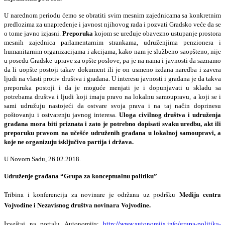
U narednom periodu ćemo se obratiti svim mesnim zajednicama sa konkretnim
predlozima za unapređenje i javnost njihovog rada i pozvati Gradsko veće da se
o tome javno izjasni.
Preporuka
kojom se uređuje obavezno ustupanje prostora
mesnih zajednica parlamentarnim strankama, udruženjima penzionera i
humanitarnim organizacijama i akcijama, kako nam je službeno saopšteno, nije
u posedu Gradske uprave za opšte poslove, pa je na nama i javnosti da saznamo
da li uopšte postoji takav dokument ili je on usmeno izdana naredba i zavera
ljudi na vlasti protiv društva i građana. U interesu javnosti i građana je da takva
preporuka postoji i da je moguće menjati je i dopunjavati u skladu sa
potrebama društva i ljudi koji imaju pravo na lokalnu samoupravu, a koji se i
sami udružuju nastojeći da ostvare svoja prava i na taj način doprinesu
poštovanju i ostvarenju javnog interesa.
Uloga civilnog društva i udruženja
građana mora biti priznata i zato je potrebno dopisati svaku uredbu, akt ili
preporuku pravom na učešće udruženih građana u lokalnoj samoupravi, a
koje ne organizuju isključivo partija i država.
U Novom Sadu, 26.02.2018.
Udruženje građana “Grupa za konceptualnu politiku”
Medija centra
Tribina i konferencija za novinare je održana uz podršku
Vojvodine i Nezavisnog društva novinara Vojvodine.
Izveštaj na portalu Autonomija:
http://www.autonomija.info/grupa-politika-