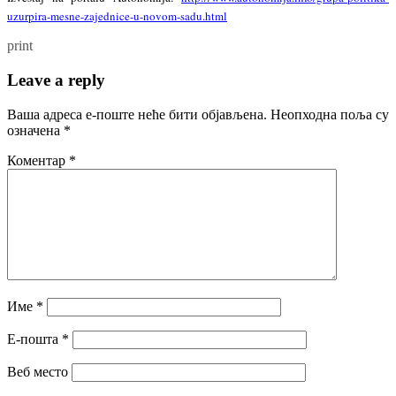
uzurpira-mesne-zajednice-u-novom-sadu.html
print
Leave a reply
Ваша адреса е-поште неће бити објављена.
Неопходна поља су
означена
*
Коментар
*
Име
*
Е-пошта
*
Веб место