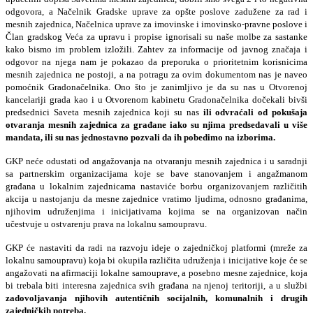
odgovora, a Načelnik Gradske uprave za opšte poslove zadužene za rad i
mesnih zajednica, Načelnica uprave za imovinske i imovinsko-pravne poslove i
Član gradskog Veća za upravu i propise ignorisali su naše molbe za sastanke
kako bismo im problem izložili. Zahtev za informacije od javnog značaja i
odgovor na njega nam je pokazao da preporuka o prioritetnim korisnicima
mesnih zajednica ne postoji, a na potragu za ovim dokumentom nas je naveo
pomoćnik Gradonačelnika. Ono što je zanimljivo je da su nas u Otvorenoj
kancelariji grada kao i u Otvorenom kabinetu Gradonačelnika dočekali bivši
predsednici Saveta mesnih zajednica koji su nas
ili odvraćali od pokušaja
otvaranja mesnih zajednica za građane iako su njima predsedavali u više
mandata, ili su nas jednostavno pozvali da ih pobedimo na izborima.
GKP neće odustati od angažovanja na otvaranju mesnih zajednica i u saradnji
sa partnerskim organizacijama koje se bave stanovanjem i angažmanom
građana u lokalnim zajednicama nastaviće borbu organizovanjem različitih
akcija u nastojanju da mesne zajednice vratimo ljudima, odnosno građanima,
njihovim udruženjima i inicijativama kojima se na organizovan način
učestvuje u ostvarenju prava na lokalnu samoupravu.
GKP će nastaviti da radi na razvoju ideje o zajedničkoj platformi (mreže za
lokalnu samoupravu) koja bi okupila različita udruženja i inicijative koje će se
angažovati na afirmaciji lokalne samouprave, a posebno mesne zajednice, koja
bi trebala biti interesna zajednica svih građana na njenoj teritoriji, a u službi
zadovoljavanja njihovih autentičnih socijalnih, komunalnih i drugih
zajedničkih potreba.