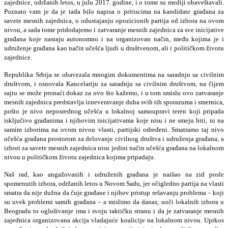
zajednice, održanih letos, u julu 2017. godine, i o tome su mediji obaveštavali.
Poznato vam je da je tada bilo napisa o pritiscima na kandidate građana za
savete mesnih zajednica, o odustajanju opozicionih partija od izbora na ovom
nivou, a sada tome pridodajemo i zatvaranje mesnih zajednica za sve inicijative
građana koje nastaju autonomno i na organizovan način, među kojima je i
udruženje građana kao način učešća ljudi u društvenom, ali i političkom životu
zajednice.
Republika Srbija se obavezala mnogim dokumentima na saradnju sa civilnim
društvom, i osnovala Kancelariju za saradnju sa civilnim društvom, na čijem
sajtu se može pronaći dokaz za ovo što kažemo, i u tom smislu ovo zatvaranje
mesnih zajednica predstavlja izneveravanje duha svih tih sporazuma i smernica,
pošto je nivo neposrednog učešća u lokalnoj samoupravi teren koji pripada
isključivo građanima i njihovim inicijativama koje nisu i ne smeju biti, ni na
samim izborima na ovom nivou vlasti, partijski određeni. Smatramo taj nivo
učešća građana prostorom za delovanje civilnog društva i udruženja građana, a
izbori za savete mesnih zajednica nisu jedini način učešća građana na lokalnom
nivou u političkom životu zajednica kojima pripadaju.
Naš rad, kao angažovanih i udruženih građana je naišao na zid posle
spomenutih izbora, održanih letos u Novom Sadu, jer očigledno partija na vlasti
smatra da nije dužna da čuje građane i njihov pristup rešavanju problema – koji
su uvek problemi samih građana – a mislimo da danas, uoči lokalnih izbora u
Beogradu to oglušivanje ima i svoju taktičku stranu i da je zatvaranje mesnih
zajednica organizovana akcija vladajuće koalicije na lokalnom nivou. Uprkos