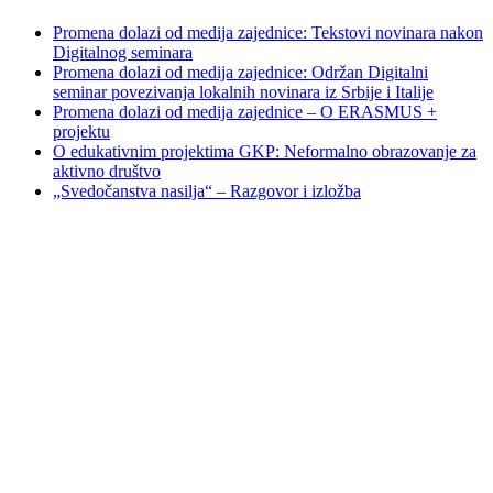
Promena dolazi od medija zajednice: Tekstovi novinara nakon
Digitalnog seminara
Promena dolazi od medija zajednice: Održan Digitalni
seminar povezivanja lokalnih novinara iz Srbije i Italije
Promena dolazi od medija zajednice – O ERASMUS +
projektu
O edukativnim projektima GKP: Neformalno obrazovanje za
aktivno društvo
„Svedočanstva nasilja“ – Razgovor i izložba