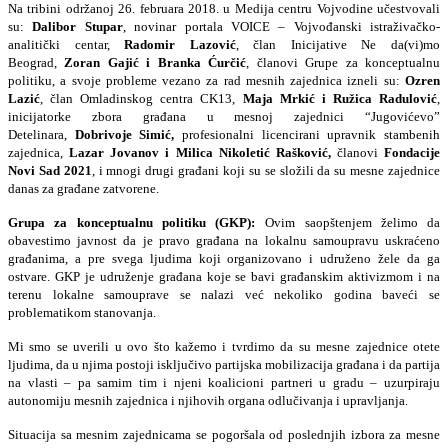
Na tribini održanoj 26. februara 2018. u Medija centru Vojvodine učestvovali
su:
Dalibor Stupar
, novinar portala VOICE – Vojvođanski istraživačko-
analitički centar,
Radomir Lazović
, član Inicijative Ne da(vi)mo
Beograd,
Zoran Gajić i Branka Ćurčić
, članovi Grupe za konceptualnu
politiku, a svoje probleme vezano za rad mesnih zajednica izneli su:
Ozren
Lazić
, član Omladinskog centra CK13,
Maja Mrkić i Ružica Radulović
,
inicijatorke zbora građana u mesnoj zajednici “Jugovićevo”
Detelinara,
Dobrivoje Simić,
profesionalni licencirani upravnik stambenih
zajednica
,
Lazar Jovanov i Milica Nikoletić Rašković,
članovi
Fondacije
Novi Sad 2021
, i mnogi drugi građani koji su se složili da su mesne zajednice
danas za građane zatvorene.
Grupa za konceptualnu politiku (GKP):
Ovim saopštenjem ž
elimo da
obavestimo javnost da je pravo građana na lokalnu samoupravu uskraćeno
građanima, a pre svega ljudima koji organizovano i udruženo žele da ga
ostvare. GKP je udruženje građana koje se bavi građanskim aktivizmom i na
terenu lokalne samouprave se nalazi već nekoliko godina baveći se
problematikom stanovanja.
Mi smo se uverili u ovo što kažemo i tvrdimo da su mesne zajednice otete
ljudima, da u njima postoji isključivo partijska mobilizacija građana i da partija
na vlasti – pa samim tim i njeni koalicioni partneri u gradu – uzurpiraju
autonomiju mesnih zajednica i njihovih organa odlučivanja i upravljanja.
Situacija sa mesnim zajednicama se pogoršala od poslednjih izbora za mesne