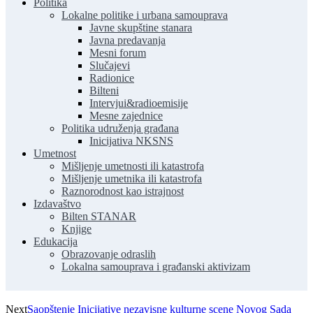
Politika
Lokalne politike i urbana samouprava
Javne skupštine stanara
Javna predavanja
Mesni forum
Slučajevi
Radionice
Bilteni
Intervjui&radioemisije
Mesne zajednice
Politika udruženja građana
Inicijativa NKSNS
Umetnost
Mišljenje umetnosti ili katastrofa
Mišljenje umetnika ili katastrofa
Raznorodnost kao istrajnost
Izdavaštvo
Bilten STANAR
Knjige
Edukacija
Obrazovanje odraslih
Lokalna samouprava i građanski aktivizam
Next
Saopštenje Inicijative nezavisne kulturne scene Novog Sada