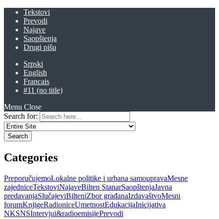
Tekstovi
Prevodi
Najave
Saopštenja
Drugi pišu
Srpski
English
Francais
#11 (no title)
Menu
Close
Search for:
Categories
Preporučujemo
Lokalne politike i urbana samouprava
Mesne
zajednice
Tekstovi
Najave
Bilten Stanar
Saopštenja
Javna
predavanja
Slučajevi
Bilteni
Zbor građana
Izdavaštvo
Mesni
forum
Knjige
Radionice
Umetnost
Edukacija
Inicijativa
NKSNS
Intervjui&radioemisije
Prevodi