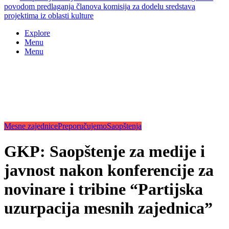
povodom predlaganja članova komisija za dodelu sredstava
projektima iz oblasti kulture
Explore
Menu
Menu
Mesne zajednice
Preporučujemo
Saopštenja
GKP: Saopštenje za medije i
javnost nakon konferencije za
novinare i tribine “Partijska
uzurpacija mesnih zajednica”