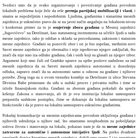
Svedoci smo da je svako organizovanje i povezivanje građana povodom
lokalnih problema koje žele da reše
pretnja partijskoj mobilizaciji i vlasti
, i
smatra se nepoželjnim i nepodobnim. Ljudima, građanima i stanarima mesnih
zajednica je uskraćeno pravo da se na javni način angažuju na lokalnom nivou
i konkretan primer za to je
osujećenje zbora građana
u Mesnoj zajednici
„Jugovićevo“ na Detelinari, kao statutarnog instrumenta za učešće ljudi u radu
mesne zajednice, iako je održan u skladu sa procedurama, zakonom i statutom
mesne zajednice. Građani su ponovili zbor i on je bio uspešan, međutim novi
Savet mesne zajednice ga je obesnažio i nije ispoštovao njegov zaključak, što
znači da nije stao iza odluke građana, čak i onih koji su glasali za njegov izbor.
Argument koji smo čuli od Gradske uprave za opšte poslove zadužene za rad
mesnih zajednica da su Saveti mesnih zajednica autonomni u donošenju
odluka, zapravo znači da su autonomni samo u odnosu na građane i njihove
potrebe. Zbog toga su u ovom trenutku komšije sa Detelinare iz ulice Stevana
Divnina Babe primorane da uđu u sudski proces i privatnu tužbu i time se
izlože finansijskom riziku. Građani su zborom građana pokušali da spreče
kršenje Zakona o stanovanju, ali ih je ova institucija lokalne samouprave
prepustila sudskom postupku, čime se dokazuje da lokalna samouprava ne
funkcioniše i da je pravo na lokalnu samoupravu uskraćeno građanima.
Pokušaj komunikacije sa mesnim zajednicama povodom uključenja građana i
njihovih udruženja u njihov rad, što smatramo neophodnim za poboljšanje
uslova života i stanovanja na lokalu, pokazao nam je da su
mesne zajednice
zatvorene za autentične i autonomne inicijative ljudi
. Na preko dvadeset
upućenih dopisa Savetima mesnih zajednica, dobili smo svega 2 i to negativna