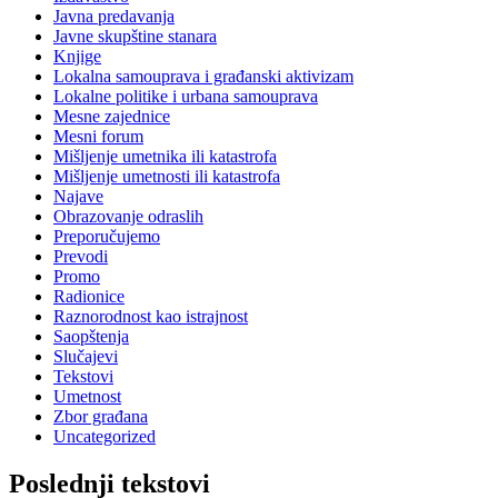
Javna predavanja
Javne skupštine stanara
Knjige
Lokalna samouprava i građanski aktivizam
Lokalne politike i urbana samouprava
Mesne zajednice
Mesni forum
Mišljenje umetnika ili katastrofa
Mišljenje umetnosti ili katastrofa
Najave
Obrazovanje odraslih
Preporučujemo
Prevodi
Promo
Radionice
Raznorodnost kao istrajnost
Saopštenja
Slučajevi
Tekstovi
Umetnost
Zbor građana
Uncategorized
Poslednji tekstovi