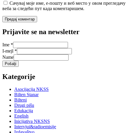
Сачувај моје име, е-пошту и веб место у овом прегледачу
веба за следећи пут када коментаришем.
Prijavite se na newsletter
Ime
*
I-mejl
*
Name
Pošalji
Kategorije
Asocijacija NKSS
Bilten Stanar
Bilteni
Drugi pišu
Edukacija
English
Inicijativa NKSNS
Intervjui&radioemisije
Izdavaštvo