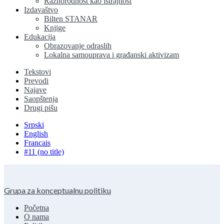
Raznorodnost kao istrajnost
Izdavaštvo
Bilten STANAR
Knjige
Edukacija
Obrazovanje odraslih
Lokalna samouprava i građanski aktivizam
Tekstovi
Prevodi
Najave
Saopštenja
Drugi pišu
Srpski
English
Francais
#11 (no title)
Grupa za konceptualnu politiku
Početna
O nama