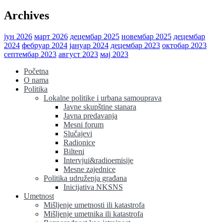
Archives
јун 2026
март 2026
децембар 2025
новембар 2025
децембар
2024
фебруар 2024
јануар 2024
децембар 2023
октобар 2023
септембар 2023
август 2023
мај 2023
Početna
O nama
Politika
Lokalne politike i urbana samouprava
Javne skupštine stanara
Javna predavanja
Mesni forum
Slučajevi
Radionice
Bilteni
Intervjui&radioemisije
Mesne zajednice
Politika udruženja građana
Inicijativa NKSNS
Umetnost
Mišljenje umetnosti ili katastrofa
Mišljenje umetnika ili katastrofa