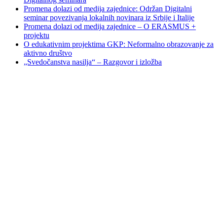
Promena dolazi od medija zajednice: Održan Digitalni
seminar povezivanja lokalnih novinara iz Srbije i Italije
Promena dolazi od medija zajednice – O ERASMUS +
projektu
O edukativnim projektima GKP: Neformalno obrazovanje za
aktivno društvo
„Svedočanstva nasilja“ – Razgovor i izložba