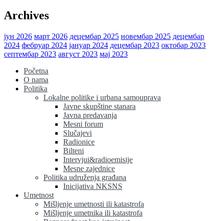
Archives
јун 2026
март 2026
децембар 2025
новембар 2025
децембар
2024
фебруар 2024
јануар 2024
децембар 2023
октобар 2023
септембар 2023
август 2023
мај 2023
Početna
O nama
Politika
Lokalne politike i urbana samouprava
Javne skupštine stanara
Javna predavanja
Mesni forum
Slučajevi
Radionice
Bilteni
Intervjui&radioemisije
Mesne zajednice
Politika udruženja građana
Inicijativa NKSNS
Umetnost
Mišljenje umetnosti ili katastrofa
Mišljenje umetnika ili katastrofa