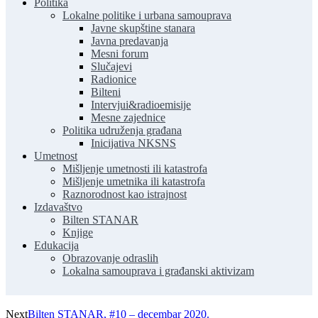
Politika
Lokalne politike i urbana samouprava
Javne skupštine stanara
Javna predavanja
Mesni forum
Slučajevi
Radionice
Bilteni
Intervjui&radioemisije
Mesne zajednice
Politika udruženja građana
Inicijativa NKSNS
Umetnost
Mišljenje umetnosti ili katastrofa
Mišljenje umetnika ili katastrofa
Raznorodnost kao istrajnost
Izdavaštvo
Bilten STANAR
Knjige
Edukacija
Obrazovanje odraslih
Lokalna samouprava i građanski aktivizam
Next
Bilten STANAR, #10 – decembar 2020.