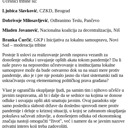
Učesnici tribine su:
Ljubica Slavković
, CZKD, Beograd
Dobrivoje Milosavljević
, Odbranimo Teslu, Pančevo
Mladen Jovanović
, Nacionalna koalicija za decentralizaciju, Niš
Branka Ćurčić
, GKP i Inicijativa za lokalnu samoupravu, Novi
Sad – moderacija tribine
Postoje li uslovi za realizovanje javnih rasprava vezanih za
donošenje odluka i usvajanje opštih akata tokom pandemije? Da li
naše pravo na neposredno učestvovanje u institucijama lokalne
samouprave može da bude ostvareno dok su na snazi mere protiv
pandemije, ako je i pre nje postalo jasno da vlast sistematski radi na
uskraćivanju ovog elementarnog političkog prava građana?
Vlast je ograničila okupljanje ljudi, pa samim tim i njihovo učešće u
javnim raspravama, ali bi i dalje da se sednice na kojima se donose
odluke i usvajaju opšti akti smatraju javnim. Ovaj paradoks nije
samo posledica slabosti države da dosledno sprovodi mere protiv
pandemije i deluje u kriznoj situaciji, u kojoj se zabranom okupljanja
pokušava sačuvati zdravlje, a donošenjem odluka od ekonomskog
značaja nastoji omogućiti “život”, već i namere da se javnim nazove
privatni interes koji treba zadovoljiti.