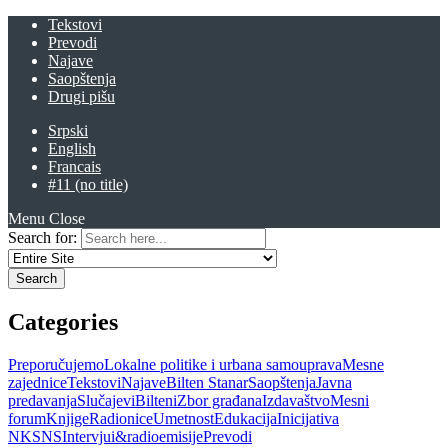
Tekstovi
Prevodi
Najave
Saopštenja
Drugi pišu
Srpski
English
Francais
#11 (no title)
Menu
Close
Search for:
Categories
Preporučujemo
Lokalne politike i urbana samouprava
Mesne
zajednice
Tekstovi
Najave
Bilten Stanar
Saopštenja
Javna
predavanja
Slučajevi
Bilteni
Zbor građana
Izdavaštvo
Mesni
forum
Knjige
Radionice
Umetnost
Edukacija
Inicijativa
NKSNS
Intervjui&radioemisije
Prevodi