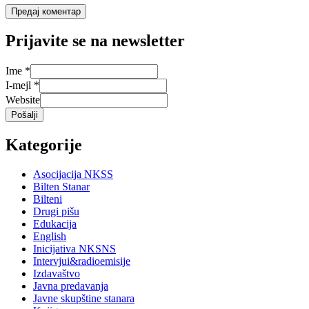
Prijavite se na newsletter
Ime
*
I-mejl
*
Website
Pošalji
Kategorije
Asocijacija NKSS
Bilten Stanar
Bilteni
Drugi pišu
Edukacija
English
Inicijativa NKSNS
Intervjui&radioemisije
Izdavaštvo
Javna predavanja
Javne skupštine stanara