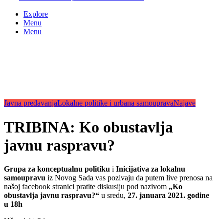
Explore
Menu
Menu
Javna predavanja
Lokalne politike i urbana samouprava
Najave
TRIBINA: Ko obustavlja
javnu raspravu?
Grupa za konceptualnu politiku
i
Inicijativa za lokalnu
samoupravu
iz Novog Sada vas pozivaju da putem live prenosa na
našoj facebook stranici pratite diskusiju pod nazivom
„Ko
obustavlja javnu raspravu?“
u sredu,
27. januara 2021. godine
u 18h