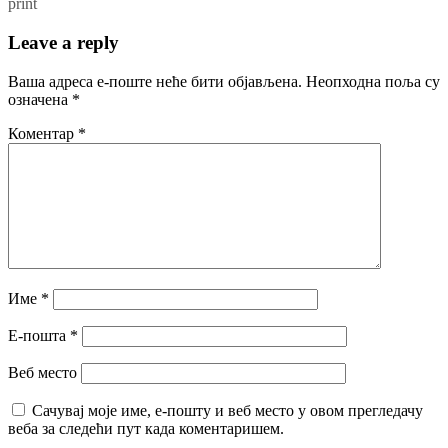
print
Leave a reply
Ваша адреса е-поште неће бити објављена.
Неопходна поља су
означена
*
Коментар
*
Име
*
Е-пошта
*
Веб место
Сачувај моје име, е-пошту и веб место у овом прегледачу
веба за следећи пут када коментаришем.