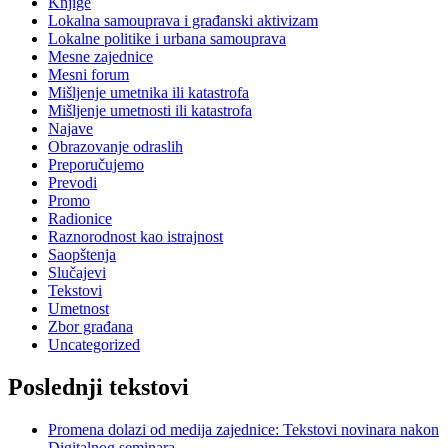
Knjige
Lokalna samouprava i građanski aktivizam
Lokalne politike i urbana samouprava
Mesne zajednice
Mesni forum
Mišljenje umetnika ili katastrofa
Mišljenje umetnosti ili katastrofa
Najave
Obrazovanje odraslih
Preporučujemo
Prevodi
Promo
Radionice
Raznorodnost kao istrajnost
Saopštenja
Slučajevi
Tekstovi
Umetnost
Zbor građana
Uncategorized
Poslednji tekstovi
Promena dolazi od medija zajednice: Tekstovi novinara nakon
Digitalnog seminara