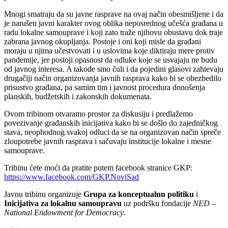
Mnogi smatraju da su javne rasprave na ovaj način obesmišljene i da
je narušen javni karakter ovog oblika neposrednog učešća građana u
radu lokalne samouprave i koji zato traže njihovu obustavu dok traje
zabrana javnog okupljanja. Postoje i oni koji misle da građani
moraju u njima učestvovati i u uslovima koje diktiraju mere protiv
pandemije, jer postoji opasnost da odluke koje se usvajaju ne budu
od javnog interesa. A takođe smo čuli i da pojedini glasovi zahtevaju
drugačiji način organizovanja javnih rasprava kako bi se obezbedilo
prisustvo građana, pa samim tim i javnost procedura donošenja
planskih, budžetskih i zakonskih dokumenata.
Ovom tribinom otvaramo prostor za diskusiju i predlažemo
povezivanje građanskih inicijativa kako bi se došlo do zajedničkog
stava, neophodnog svakoj odluci da se na organizovan način spreče
zloupotrebe javnih rasprava i sačuvaju institucije lokalne i mesne
samouprave.
Tribinu ćete moći da pratite putem facebook stranice GKP:
https://www.facebook.com/GKP.NoviSad
Javnu tribinu organizuje
Grupa za konceptualnu politiku
i
Inicijativa za lokalnu samoupravu
uz podršku fondacije
NED –
National Endowment for Democracy
.