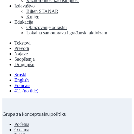
Raznorodnost kao istrajnost
Izdavaštvo
Bilten STANAR
Knjige
Edukacija
Obrazovanje odraslih
Lokalna samouprava i građanski aktivizam
Tekstovi
Prevodi
Najave
Saopštenja
Drugi pišu
Srpski
English
Francais
#11 (no title)
Grupa za konceptualnu politiku
Početna
O nama