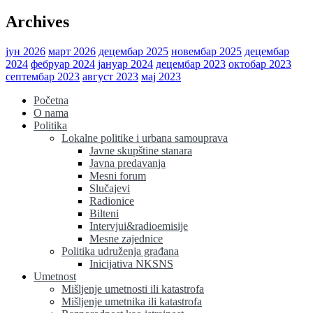
Archives
јун 2026
март 2026
децембар 2025
новембар 2025
децембар
2024
фебруар 2024
јануар 2024
децембар 2023
октобар 2023
септембар 2023
август 2023
мај 2023
Početna
O nama
Politika
Lokalne politike i urbana samouprava
Javne skupštine stanara
Javna predavanja
Mesni forum
Slučajevi
Radionice
Bilteni
Intervjui&radioemisije
Mesne zajednice
Politika udruženja građana
Inicijativa NKSNS
Umetnost
Mišljenje umetnosti ili katastrofa
Mišljenje umetnika ili katastrofa