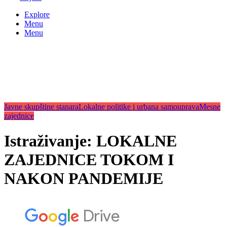
Explore
Menu
Menu
Javne skupštine stanara
Lokalne politike i urbana samouprava
Mesne
zajednice
Istraživanje: LOKALNE
ZAJEDNICE TOKOM I
NAKON PANDEMIJE