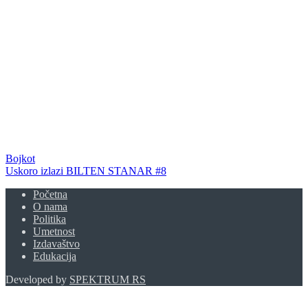
Bojkot
Uskoro izlazi BILTEN STANAR #8
Početna
O nama
Politika
Umetnost
Izdavaštvo
Edukacija
Developed by
SPEKTRUM RS