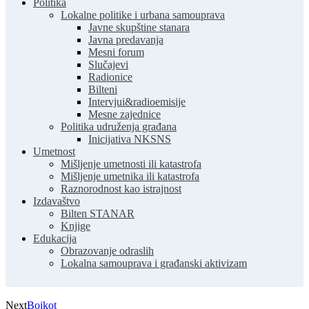
Politika
Lokalne politike i urbana samouprava
Javne skupštine stanara
Javna predavanja
Mesni forum
Slučajevi
Radionice
Bilteni
Intervjui&radioemisije
Mesne zajednice
Politika udruženja građana
Inicijativa NKSNS
Umetnost
Mišljenje umetnosti ili katastrofa
Mišljenje umetnika ili katastrofa
Raznorodnost kao istrajnost
Izdavaštvo
Bilten STANAR
Knjige
Edukacija
Obrazovanje odraslih
Lokalna samouprava i građanski aktivizam
Next
Bojkot