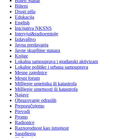
Bilten Stanar
Bilteni
Drugi pišu
Edukacija
English
Inicijativa NKSNS
Intervjui&radioemisije
Izdavaštvo
Javna predavanja
Javne skupštine stanara
Knjige
Lokalna samouprava i građanski aktivizam
Lokalne politike i urbana samouprava
Mesne zajednice
Mesni forum
Mišljenje umetnika ili katastrofa
Mišljenje umetnosti ili katastrofa
Najave
Obrazovanje odraslih
Preporučujemo
Prevodi
Promo
Radionice
Raznorodnost kao istrajnost
Saopštenja