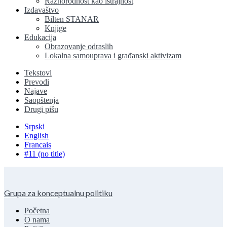
Raznorodnost kao istrajnost
Izdavaštvo
Bilten STANAR
Knjige
Edukacija
Obrazovanje odraslih
Lokalna samouprava i građanski aktivizam
Tekstovi
Prevodi
Najave
Saopštenja
Drugi pišu
Srpski
English
Francais
#11 (no title)
Grupa za konceptualnu politiku
Početna
O nama