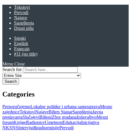
Tekstovi
Prevodi
Najave
Saopštenja
Drugi pišu
Srpski
English
Francais
#11 (no title)
Menu
Close
Search for:
Categories
Preporučujemo
Lokalne politike i urbana samouprava
Mesne
zajednice
Tekstovi
Najave
Bilten Stanar
Saopštenja
Javna
predavanja
Slučajevi
Bilteni
Zbor građana
Izdavaštvo
Mesni
forum
Knjige
Radionice
Umetnost
Edukacija
Inicijativa
NKSNS
Intervjui&radioemisije
Prevodi