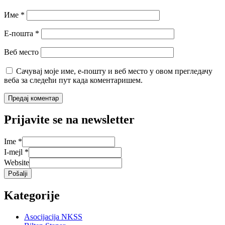
Име
*
Е-пошта
*
Веб место
Сачувај моје име, е-пошту и веб место у овом прегледачу
веба за следећи пут када коментаришем.
Prijavite se na newsletter
Ime
*
I-mejl
*
Website
Pošalji
Kategorije
Asocijacija NKSS