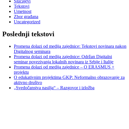
Slučajevi
Tekstovi
Umetnost
Zbor građana
Uncategorized
Poslednji tekstovi
Promena dolazi od medija zajednice: Tekstovi novinara nakon
Digitalnog seminara
Promena dolazi od medija zajednice: Održan Digitalni
seminar povezivanja lokalnih novinara iz Srbije i Italije
Promena dolazi od medija zajednice – O ERASMUS +
projektu
O edukativnim projektima GKP: Neformalno obrazovanje za
aktivno društvo
„Svedočanstva nasilja“ – Razgovor i izložba