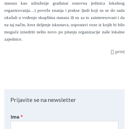
stanara kao udruženje građanai osnovna jedinica lokalnog
organizovanja…) poveže znanja i prakse ljudi koji su se do sada
okušali u vođenju skupština stanara ili su za to zainteresovani i da
na taj način, kroz deljenje iskustava, uspostavi veze iz kojih bi bilo
moguće iznedriti nešto novo po pitanju organizacije naše lokalne
zajednice.
print
Prijavite se na newsletter
Ime
*