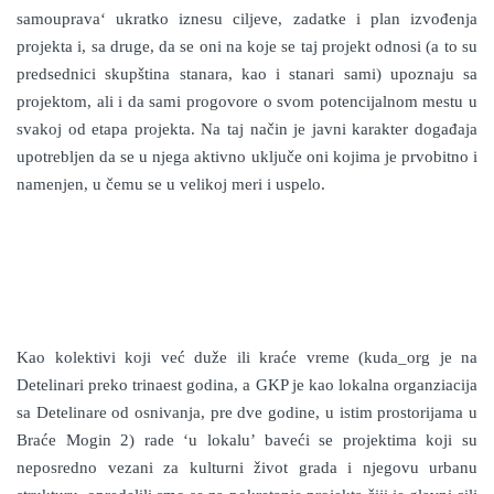
samouprava‘ ukratko iznesu ciljeve, zadatke i plan izvođenja
projekta i, sa druge, da se oni na koje se taj projekt odnosi (a to su
predsednici skupština stanara, kao i stanari sami) upoznaju sa
projektom, ali i da sami progovore o svom potencijalnom mestu u
svakoj od etapa projekta. Na taj način je javni karakter događaja
upotrebljen da se u njega aktivno uključe oni kojima je prvobitno i
namenjen, u čemu se u velikoj meri i uspelo.
Kao kolektivi koji već duže ili kraće vreme (kuda_org je na
Detelinari preko trinaest godina, a GKP je kao lokalna organziacija
sa Detelinare od osnivanja, pre dve godine, u istim prostorijama u
Braće Mogin 2) rade ‘u lokalu’ baveći se projektima koji su
neposredno vezani za kulturni život grada i njegovu urbanu