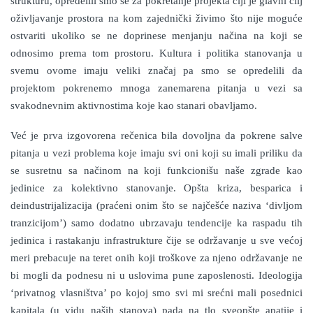
strukturu, opredelili smo se za pokretanje projekta čiji je glavni cilj
oživljavanje prostora na kom zajednički živimo što nije moguće
ostvariti ukoliko se ne doprinese menjanju načina na koji se
odnosimo prema tom prostoru. Kultura i politika stanovanja u
svemu ovome imaju veliki značaj pa smo se opredelili da
projektom pokrenemo mnoga zanemarena pitanja u vezi sa
svakodnevnim aktivnostima koje kao stanari obavljamo.
Već je prva izgovorena rečenica bila dovoljna da pokrene salve
pitanja u vezi problema koje imaju svi oni koji su imali priliku da
se susretnu sa načinom na koji funkcionišu naše zgrade kao
jedinice za kolektivno stanovanje. Opšta kriza, besparica i
deindustrijalizacija (praćeni onim što se najčešće naziva ‘divljom
tranzicijom’) samo dodatno ubrzavaju tendencije ka raspadu tih
jedinica i rastakanju infrastrukture čije se održavanje u sve većoj
meri prebacuje na teret onih koji troškove za njeno održavanje ne
bi mogli da podnesu ni u uslovima pune zaposlenosti. Ideologija
‘privatnog vlasništva’ po kojoj smo svi mi srećni mali posednici
kapitala (u vidu naših stanova) pada na tlo sveopšte apatije i