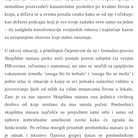
nemaštine proizvodeći katastrofalne posledice po kvalitet života u
kraju, a država se u svemu ponaša onako kako se od nje i očekuje:
kao dežurni policajac koji je sve svoje zadatke sveo samo na jedan
– da nadgleda transformaciju svojinskih odnosa i naplaćuje kazne
za neispunjene obaveze koje stalno narastaju.
U takvoj situaciji, a pritešnjeni činjenicom da su i formalno-pravno
Skupštine stanara preko noći postale pravni subjekti (sa svojim
PIB-ovima, računima i statutima), mi smo se suočili sa opipljivim
vakuumom između ’onoga što bi trebalo’ i ‘onoga što se može’ i
jedini izlaz iz situacije u kojoj se svi jednako nalazimo vidimo u
povezivanju ljudi od nižih ka višim instancama života u lokalu.
Zato je za nas upravo Skupština stanara ona jedinica civilnog
društva od koje mislimo da ima smisla početi. Predsednici
skupština stanara najčešće su prepušteni sami sebi i samo od
njihove individualne umešnosti zavisi kako će zgrada da
funkcioniše. Po rečima mnogih prisutnih predsednika stanara (a to
je utisak i iskustvo članova grupe) danas se predsednikom