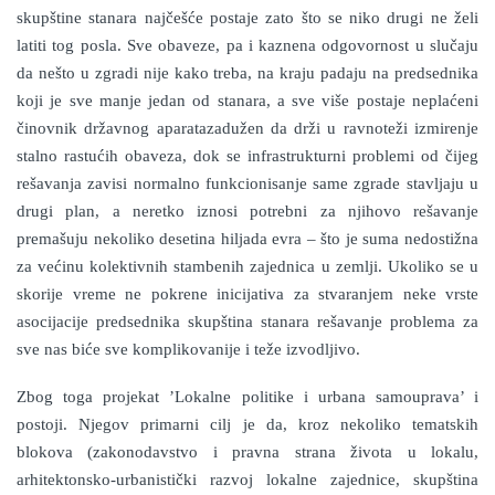
skupštine stanara najčešće postaje zato što se niko drugi ne želi
latiti tog posla. Sve obaveze, pa i kaznena odgovornost u slučaju
da nešto u zgradi nije kako treba, na kraju padaju na predsednika
koji je sve manje jedan od stanara, a sve više postaje neplaćeni
činovnik državnog aparatazadužen da drži u ravnoteži izmirenje
stalno rastućih obaveza, dok se infrastrukturni problemi od čijeg
rešavanja zavisi normalno funkcionisanje same zgrade stavljaju u
drugi plan, a neretko iznosi potrebni za njihovo rešavanje
premašuju nekoliko desetina hiljada evra – što je suma nedostižna
za većinu kolektivnih stambenih zajednica u zemlji. Ukoliko se u
skorije vreme ne pokrene inicijativa za stvaranjem neke vrste
asocijacije predsednika skupština stanara rešavanje problema za
sve nas biće sve komplikovanije i teže izvodljivo.
Zbog toga projekat ’Lokalne politike i urbana samouprava’ i
postoji. Njegov primarni cilj je da, kroz nekoliko tematskih
blokova (zakonodavstvo i pravna strana života u lokalu,
arhitektonsko-urbanistički razvoj lokalne zajednice, skupština