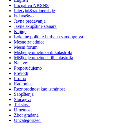
English
Inicijativa NKSNS
Intervjui&radioemisije
Izdavaštvo
Javna predavanja
Javne skupštine stanara
Knjige
Lokalne politike i urbana samouprava
Mesne zajednice
Mesni forum
Mišljenje umetnika ili katastrofa
Mišljenje umetnosti ili katastrofa
Najave
Preporučujemo
Prevodi
Promo
Radionice
Raznorodnost kao istrajnost
Saopštenja
Slučajevi
Tekstovi
Umetnost
Zbor građana
Uncategorized