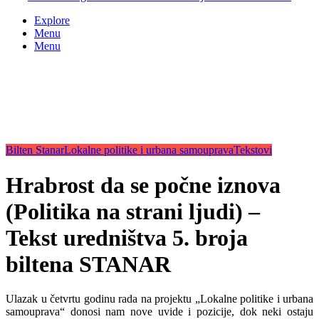
Explore
Menu
Menu
Bilten Stanar
Lokalne politike i urbana samouprava
Tekstovi
Hrabrost da se počne iznova
(Politika na strani ljudi) –
Tekst uredništva 5. broja
biltena STANAR
Ulazak u četvrtu godinu rada na projektu „Lokalne politike i urbana
samouprava“ donosi nam nove uvide i pozicije, dok neki ostaju