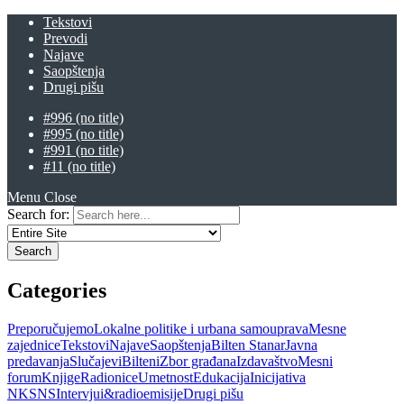
Tekstovi
Prevodi
Najave
Saopštenja
Drugi pišu
#996 (no title)
#995 (no title)
#991 (no title)
#11 (no title)
Menu
Close
Search for:
Categories
Preporučujemo
Lokalne politike i urbana samouprava
Mesne
zajednice
Tekstovi
Najave
Saopštenja
Bilten Stanar
Javna
predavanja
Slučajevi
Bilteni
Zbor građana
Izdavaštvo
Mesni
forum
Knjige
Radionice
Umetnost
Edukacija
Inicijativa
NKSNS
Intervjui&radioemisije
Drugi pišu