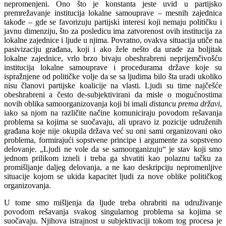
nepromenjeni. Ono što je konstanta jeste uvid u partijsko
premrežavanje institucija lokalne samouprave – mesnih zajednica
takođe – gde se favorizuju partijski interesi koji nemaju političku i
javnu dimenziju, što za posledicu ima zatvorenost ovih institucija za
lokalne zajednice i ljude u njima. Povratno, ovakva situacija utiče na
pasivizaciju građana, koji i ako žele nešto da urade za boljitak
lokalne zajednice, vrlo brzo bivaju obeshrabreni neprijemčivošću
institucija lokalne samouprave i procedurama države koje su
ispražnjene od političke volje da se sa ljudima bilo šta uradi ukoliko
nisu članovi partijske koalicije na vlasti. Ljudi su time najčešće
obeshrabreni a često de-subjektivirani da misle o mogućnostima
novih oblika samoorganizovanja koji bi imali
distancu prema državi
,
iako sa njom na različite načine komuniciraju povodom rešavanja
problema sa kojima se suočavaju, ali upravo iz pozicije udruženih
građana koje nije okupila država već su oni sami organizovani oko
problema, formirajući sopstvene principe i argumente za sopstveno
delovanje. „Ljudi ne vole da se samoorganizuju“ je stav koji smo
jednom prilikom izneli i treba ga shvatiti kao polaznu tačku za
promišljanje daljeg delovanja, a ne kao deskripciju nepromenljive
situacije kojom se ukida kapacitet ljudi za nove oblike političkog
organizovanja.
U tome smo mišljenja da ljude treba ohrabriti na udruživanje
povodom rešavanja svakog singularnog problema sa kojima se
suočavaju. Njihova istrajnost u subjektivaciji tokom tog procesa je