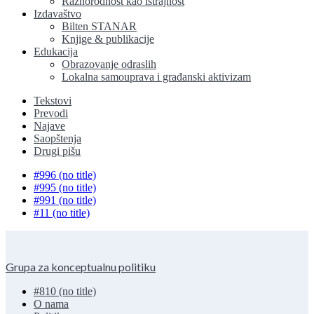
Raznorodnost kao istrajnost
Izdavaštvo
Bilten STANAR
Knjige & publikacije
Edukacija
Obrazovanje odraslih
Lokalna samouprava i građanski aktivizam
Tekstovi
Prevodi
Najave
Saopštenja
Drugi pišu
#996 (no title)
#995 (no title)
#991 (no title)
#11 (no title)
Grupa za konceptualnu politiku
#810 (no title)
O nama