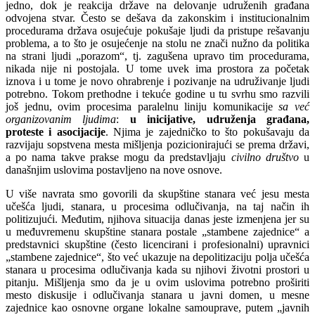
jedno, dok je reakcija države na delovanje udruženih građana
odvojena stvar. Često se dešava da zakonskim i institucionalnim
procedurama država osujećuje pokušaje ljudi da pristupe rešavanju
problema, a to što je osujećenje na stolu ne znači nužno da politika
na strani ljudi „porazom“, tj. zagušena upravo tim procedurama,
nikada nije ni postojala. U tome uvek ima prostora za početak
iznova i u tome je novo ohrabrenje i pozivanje na udruživanje ljudi
potrebno. Tokom prethodne i tekuće godine u tu svrhu smo razvili
još jednu, ovim procesima paralelnu liniju komunikacije
sa već
organizovanim ljudima
:
u inicijative, udruženja građana,
proteste i asocijacije
. Njima je zajedničko to što pokušavaju da
razvijaju sopstvena mesta mišljenja pozicionirajući se prema državi,
a po nama takve prakse mogu da predstavljaju
civilno društvo
u
današnjim uslovima postavljeno na nove osnove.
U više navrata smo govorili da skupštine stanara već jesu mesta
učešća ljudi, stanara, u procesima odlučivanja, na taj način ih
politizujući. Međutim, njihova situacija danas jeste izmenjena jer su
u međuvremenu skupštine stanara postale „stambene zajednice“ a
predstavnici skupštine (često licencirani i profesionalni) upravnici
„stambene zajednice“, što već ukazuje na depolitizaciju polja učešća
stanara u procesima odlučivanja kada su njihovi životni prostori u
pitanju. Mišljenja smo da je u ovim uslovima potrebno proširiti
mesto diskusije i odlučivanja stanara u javni domen, u mesne
zajednice kao osnovne organe lokalne samouprave, putem „javnih