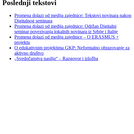
Poslednji tekstovi
Promena dolazi od medija zajednice: Tekstovi novinara nakon
Digitalnog seminara
Promena dolazi od medija zajednice: Održan Digitalni
seminar povezivanja lokalnih novinara iz Srbije i Italije
Promena dolazi od medija zajednice – O ERASMUS +
projektu
O edukativnim projektima GKP: Neformalno obrazovanje za
aktivno društvo
„Svedočanstva nasilja“ – Razgovor i izložba