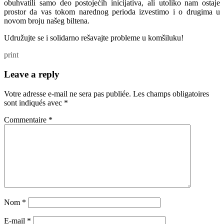
obuhvatili samo deo postojećih inicijativa, ali utoliko nam ostaje
prostor da vas tokom narednog perioda izvestimo i o drugima u
novom broju našeg biltena.
Udružujte se i solidarno rešavajte probleme u komšiluku!
print
Leave a reply
Votre adresse e-mail ne sera pas publiée.
Les champs obligatoires
sont indiqués avec
*
Commentaire
*
Nom
*
E-mail
*