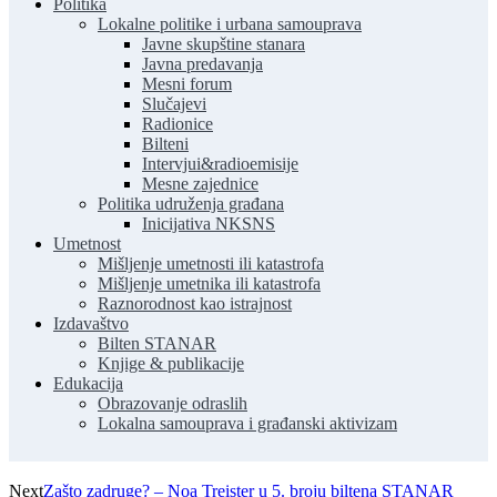
Politika
Lokalne politike i urbana samouprava
Javne skupštine stanara
Javna predavanja
Mesni forum
Slučajevi
Radionice
Bilteni
Intervjui&radioemisije
Mesne zajednice
Politika udruženja građana
Inicijativa NKSNS
Umetnost
Mišljenje umetnosti ili katastrofa
Mišljenje umetnika ili katastrofa
Raznorodnost kao istrajnost
Izdavaštvo
Bilten STANAR
Knjige & publikacije
Edukacija
Obrazovanje odraslih
Lokalna samouprava i građanski aktivizam
Next
Zašto zadruge? – Noa Treister u 5. broju biltena STANAR