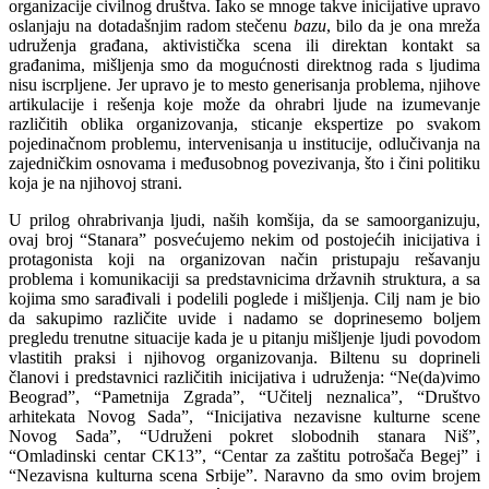
organizacije civilnog društva. Iako se mnoge takve inicijative upravo
oslanjaju na dotadašnjim radom stečenu
bazu
, bilo da je ona mreža
udruženja građana, aktivistička scena ili direktan kontakt sa
građanima, mišljenja smo da mogućnosti direktnog rada s ljudima
nisu iscrpljene. Jer upravo je to mesto generisanja problema, njihove
artikulacije i rešenja koje može da ohrabri ljude na izumevanje
različitih oblika organizovanja, sticanje ekspertize po svakom
pojedinačnom problemu, intervenisanja u institucije, odlučivanja na
zajedničkim osnovama i međusobnog povezivanja, što i čini politiku
koja je na njihovoj strani.
U prilog ohrabrivanja ljudi, naših komšija, da se samoorganizuju,
ovaj broj “Stanara” posvećujemo nekim od postojećih inicijativa i
protagonista koji na organizovan način pristupaju rešavanju
problema i komunikaciji sa predstavnicima državnih struktura, a sa
kojima smo sarađivali i podelili poglede i mišljenja. Cilj nam je bio
da sakupimo različite uvide i nadamo se doprinesemo boljem
pregledu trenutne situacije kada je u pitanju mišljenje ljudi povodom
vlastitih praksi i njihovog organizovanja. Biltenu su doprineli
članovi i predstavnici različitih inicijativa i udruženja: “Ne(da)vimo
Beograd”, “Pametnija Zgrada”, “Učitelj neznalica”, “Društvo
arhitekata Novog Sada”, “Inicijativa nezavisne kulturne scene
Novog Sada”, “Udruženi pokret slobodnih stanara Niš”,
“Omladinski centar CK13”, “Centar za zaštitu potrošača Begej” i
“Nezavisna kulturna scena Srbije”. Naravno da smo ovim brojem