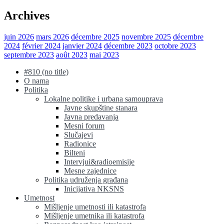
Archives
juin 2026
mars 2026
décembre 2025
novembre 2025
décembre
2024
février 2024
janvier 2024
décembre 2023
octobre 2023
septembre 2023
août 2023
mai 2023
#810 (no title)
O nama
Politika
Lokalne politike i urbana samouprava
Javne skupštine stanara
Javna predavanja
Mesni forum
Slučajevi
Radionice
Bilteni
Intervjui&radioemisije
Mesne zajednice
Politika udruženja građana
Inicijativa NKSNS
Umetnost
Mišljenje umetnosti ili katastrofa
Mišljenje umetnika ili katastrofa