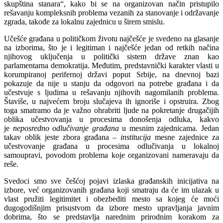
skupština stanara“, kako bi se na organizovan način pristupilo
rešavanju kompleksnih problema vezanih za stanovanje i održavanje
zgrada, takođe za lokalnu zajednicu u širem smislu.
Učešće građana u političkom životu najčešće je svedeno na glasanje
na izborima, što je i legitiman i najčešće jedan od retkih načina
njihovog uključenja u politički sistem države znan kao
parlamentarna demokratija. Međutim, predstavnički karakter vlasti u
korumpiranoj perifernoj državi poput Srbije, na dnevnoj bazi
pokazuje da nije u stanju da odgovori na potrebe građana i da
učestvuje s ljudima u rešavanju njihovih nagomilanih problema.
Štaviše, u najvećem broju slučajeva ih ignoriše i opstruira. Zbog
toga smatramo da je važno ohrabriti ljude na pokretanje drugačijih
oblika učestvovanja u procesima donošenja odluka, kakvo
je
neposredno odlučivanje građana
u mesnim zajednicama. Jedan
takav oblik jeste zbora građana –
institucija
mesne zajednice za
učestvovanje građana u procesima odlučivanja u lokalnoj
samoupravi, povodom problema koje organizovani nameravaju da
reše.
Svedoci smo sve češćoj pojavi izlaska građanskih inicijativa na
izbore, već organizovanih građana koji smatraju da će im ulazak u
vlast pružiti legitimitet i obezbediti mesto sa kojeg će moći
dugogodišnjim prisustvom da izbore mesto upravljanja javnim
dobrima, što se predstavlja narednim prirodnim korakom za