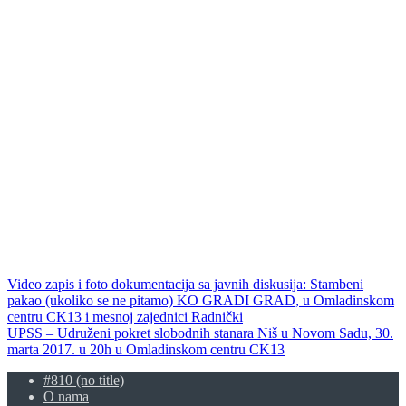
Video zapis i foto dokumentacija sa javnih diskusija: Stambeni
pakao (ukoliko se ne pitamo) KO GRADI GRAD, u Omladinskom
centru CK13 i mesnoj zajednici Radnički
UPSS – Udruženi pokret slobodnih stanara Niš u Novom Sadu, 30.
marta 2017. u 20h u Omladinskom centru CK13
#810 (no title)
O nama