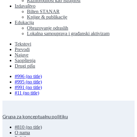
Raznorodnost kao istrajnost
Izdavaštvo
Bilten STANAR
Knjige & publikacije
Edukacija
Obrazovanje odraslih
Lokalna samouprava i građanski aktivizam
Tekstovi
Prevodi
Najave
Saopštenja
Drugi pišu
#996 (no title)
#995 (no title)
#991 (no title)
#11 (no title)
Grupa za konceptualnu politiku
#810 (no title)
O nama