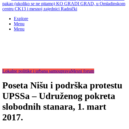
pakao (ukoliko se ne pitamo) KO GRADI GRAD, u Omladinskom
centru CK13 i mesnoj zajednici Radnički
Explore
Menu
Menu
Lokalne politike i urbana samouprava
Mesni forum
Poseta Nišu i podrška protestu
UPSSa – Udruženog pokreta
slobodnih stanara, 1. mart
2017.