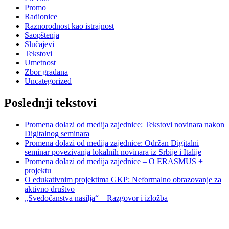
Promo
Radionice
Raznorodnost kao istrajnost
Saopštenja
Slučajevi
Tekstovi
Umetnost
Zbor građana
Uncategorized
Poslednji tekstovi
Promena dolazi od medija zajednice: Tekstovi novinara nakon
Digitalnog seminara
Promena dolazi od medija zajednice: Održan Digitalni
seminar povezivanja lokalnih novinara iz Srbije i Italije
Promena dolazi od medija zajednice – O ERASMUS +
projektu
O edukativnim projektima GKP: Neformalno obrazovanje za
aktivno društvo
„Svedočanstva nasilja“ – Razgovor i izložba