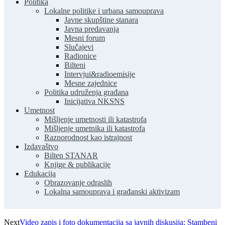
Politika
Lokalne politike i urbana samouprava
Javne skupštine stanara
Javna predavanja
Mesni forum
Slučajevi
Radionice
Bilteni
Intervjui&radioemisije
Mesne zajednice
Politika udruženja građana
Inicijativa NKSNS
Umetnost
Mišljenje umetnosti ili katastrofa
Mišljenje umetnika ili katastrofa
Raznorodnost kao istrajnost
Izdavaštvo
Bilten STANAR
Knjige & publikacije
Edukacija
Obrazovanje odraslih
Lokalna samouprava i građanski aktivizam
Next
Video zapis i foto dokumentacija sa javnih diskusija: Stambeni