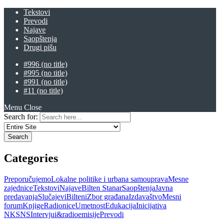
Tekstovi
Prevodi
Najave
Saopštenja
Drugi pišu
#996 (no title)
#995 (no title)
#991 (no title)
#11 (no title)
Menu
Close
Search for:
Categories
Preporučujemo
Lokalne politike i urbana samouprava
Mesne
zajednice
Tekstovi
Najave
Bilten Stanar
Saopštenja
Javna
predavanja
Slučajevi
Bilteni
Zbor građana
Izdavaštvo
Mesni
forum
Knjige
Radionice
Umetnost
Edukacija
Inicijativa
NKSNS
Intervjui&radioemisije
Prevodi