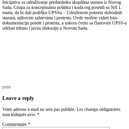
Inicijativa za udruživanje predsednika skupština stanara iz Novog
Sada, Grupa za konceptualnu politiku i kuda.org posetili su Niš 1.
marta, da bi dali podršku UPSSu – Udruženom pokretu slobodnih
stanara, njihovim zahtevima i protestu. Ovde možete videti foto-
dokumentaciju posete i protesta, a uskoro ćemo sa članovim UPSS-a
održati tribinu i javnu diskusiju u Novom Sadu.
print
Leave a reply
Votre adresse e-mail ne sera pas publiée.
Les champs obligatoires
sont indiqués avec
*
Commentaire
*