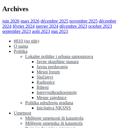
Archives
juin 2026
mars 2026
décembre 2025
novembre 2025
décembre
2024
février 2024
janvier 2024
décembre 2023
octobre 2023
septembre 2023
août 2023
mai 2023
#810 (no title)
O nama
Politika
Lokalne politike i urbana samouprava
Javne skupštine stanara
Javna predavanja
Mesni forum
Slučajevi
Radionice
Bilteni
Intervjui&radioemisije
Mesne zajednice
Politika udruženja građana
Inicijativa NKSNS
Umetnost
Mišljenje umetnosti ili katastrofa
Mišljenje umetnika ili katastrofa