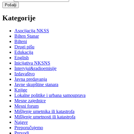
Pošalji
Kategorije
Asocijacija NKSS
Bilten Stanar
Bilteni
Drugi pišu
Edukacija
English
Inicijativa NKSNS
Intervjui&radioemisije
Izdavaštvo
Javna predavanja
Javne skupštine stanara
Knjige
Lokalne politike i urbana samouprava
Mesne zajednice
Mesni forum
Mišljenje umetnika ili katastrofa
Mišljenje umetnosti ili katastrofa
Najave
Preporučujemo
Prevodi