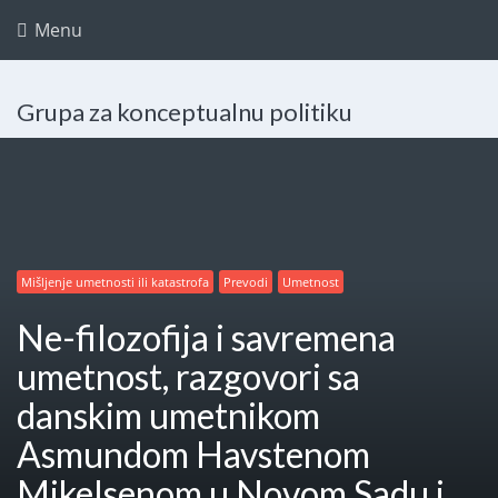
Menu
Grupa za konceptualnu politiku
Mišljenje umetnosti ili katastrofa
Prevodi
Umetnost
Ne-filozofija i savremena
umetnost, razgovori sa
danskim umetnikom
Asmundom Havstenom
Mikelsenom u Novom Sadu i