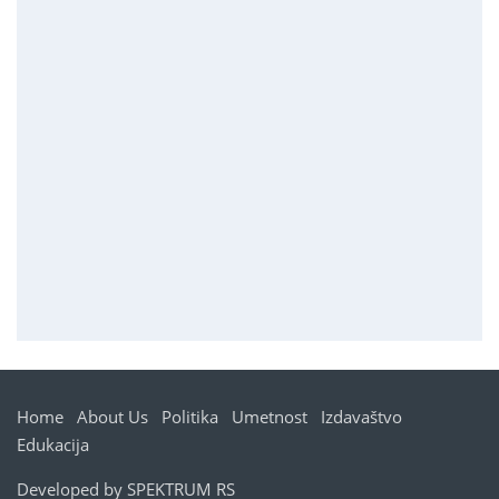
Home
About Us
Politika
Umetnost
Izdavaštvo
Edukacija
Developed by
SPEKTRUM RS