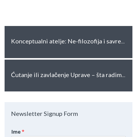
Konceptualni atelje: Ne-filozofija i savremena umetnost
Ćutanje ili zavlačenje Uprave – šta radimo dok zahtevamo informacije od javnog značaja
Newsletter Signup Form
Ime
*