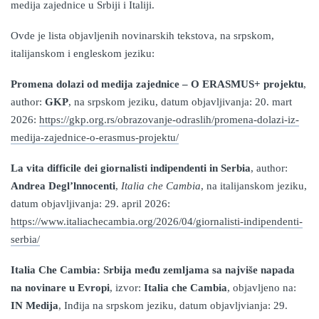
medija zajednice u Srbiji i Italiji.
Ovde je lista objavljenih novinarskih tekstova, na srpskom,
italijanskom i engleskom jeziku:
Promena dolazi od medija zajednice – O ERASMUS+ projektu
,
author:
GKP
, na srpskom jeziku, datum objavljivanja: 20. mart
2026:
https://gkp.org.rs/obrazovanje-odraslih/promena-dolazi-iz-
medija-zajednice-o-erasmus-projektu/
La vita difficile dei giornalisti indipendenti in Serbia
, author:
Andrea Degl’lnnocenti
,
Italia che Cambia
, na italijanskom jeziku,
datum objavljivanja: 29. april 2026:
https://www.italiachecambia.org/2026/04/giornalisti-indipendenti-
serbia/
Italia Che Cambia: Srbija među zemljama sa najviše napada
na novinare u Evropi
, izvor:
Italia che Cambia
, objavljeno na:
IN Medija
, Inđija na srpskom jeziku, datum objavljvianja: 29.