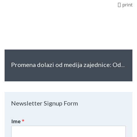
print
Promena dolazi od medija zajednice: Održan Digitalni seminar povezivanja lokalnih novinara iz Srbije i Italije
Newsletter Signup Form
Ime
*