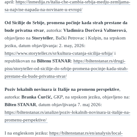
april:
https://inmedija.rs/italia-che-cambia-srbija-medju-zemljama-
sa-najvise-napada-na-novinare-u-evropi/
Od Sicilije do Srbije, promena počinje kada strah prestane da
bude privatna stvar
, autorka:
Vladimíra Dorčová Valtnerová
,
objavljeno na
Storyteller
, Bački Petrovac i Kulpin, na srpskom
jeziku, datum objavljivanja: 2. may, 2026:
https://www.storyteller.rs/sr/kultura-cutanja-sicilija-srbija/
i
republikovan na
Biltenu STANAR
:
https://biltenstanar.rs/drugi-
pisu/storyteller-od-sicilije-do-srbije-promena-pocinje-kada-strah-
prestane-da-bude-privatna-stvar/
Poziv lokalnih novinara iz Italije na promenu perspektive
,
autorka:
Branka Ćurčić,
GKP
, na srpskom jeziku, objavljeno na:
Bilten STANAR
, datum objavljivanja 7. maj 2026:
https://biltenstanar.rs/analize/poziv-lokalnih-novinara-iz-italije-na-
promenu-perspektive/
I na engleskom jeziku:
https://biltenstanar.rs/en/analysis/local-