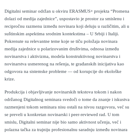
Digitalni seminar održan u okviru ERASMUS+ projekta “Promena
dolazi od medija zajednice”, uspostavio je prostor za smislenu i
recipročnu razmenu između novinara koji deluju u različitim, ali u
suštinskim aspektima srodnim kontekstima – U Srbiji i Italiji.
Pokrenute su relevantne teme koje se tiču položaja novinara
medija zajednice u polarizovanim društvima, odnosa između
novinarstva i aktivizma, modela konstruktivnog novinarstva i
novinarstva usmerenog na rešenja, te građanskih inicijativa kao
odgovora na sistemske probleme — od korupcije do ekološke
krize.
Produkcija i objavljivanje novinarskih tekstova tokom i nakon
održanog Digitalnog seminara svedoči o tome da znanje i iskustva
razmenjeni tokom seminara nisu ostali na nivou razgovora, već su
se preveli u konkretan novinarski i peer-reviewed rad. U tom
smislu, Digitalni seminar nije bio samo aktivnost učenja, već i
polazna tačka za trajniju profesionalnu saradnju između novinara