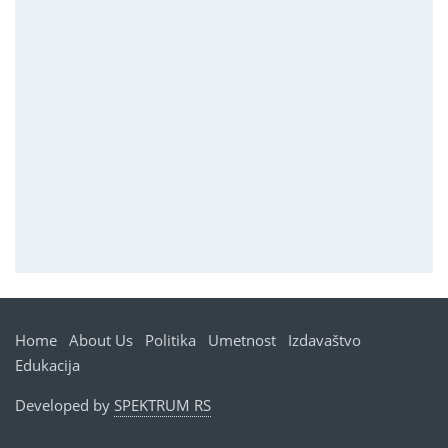
Home
About Us
Politika
Umetnost
Izdavaštvo
Edukacija
Developed by
SPEKTRUM RS