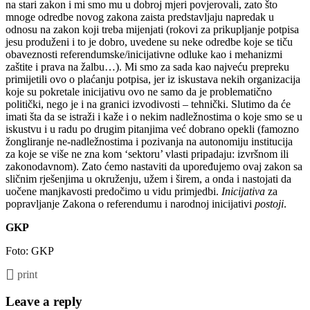
na stari zakon i mi smo mu u dobroj mjeri povjerovali, zato što
mnoge odredbe novog zakona zaista predstavljaju napredak u
odnosu na zakon koji treba mijenjati (rokovi za prikupljanje potpisa
jesu produženi i to je dobro, uvedene su neke odredbe koje se tiču
obaveznosti referendumske/inicijativne odluke kao i mehanizmi
zaštite i prava na žalbu…). Mi smo za sada kao najveću prepreku
primijetili ovo o plaćanju potpisa, jer iz iskustava nekih organizacija
koje su pokretale inicijativu ovo ne samo da je problematično
politički, nego je i na granici izvodivosti – tehnički. Slutimo da će
imati šta da se istraži i kaže i o nekim nadležnostima o koje smo se u
iskustvu i u radu po drugim pitanjima već dobrano opekli (famozno
žongliranje ne-nadležnostima i pozivanja na autonomiju institucija
za koje se više ne zna kom ‘sektoru’ vlasti pripadaju: izvršnom ili
zakonodavnom). Zato ćemo nastaviti da upoređujemo ovaj zakon sa
sličnim rješenjima u okruženju, užem i širem, a onda i nastojati da
uočene manjkavosti predočimo u vidu primjedbi.
Inicijativa
za
popravljanje Zakona o referendumu i narodnoj inicijativi
postoji
.
GKP
Foto: GKP
print
Leave a reply