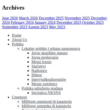
Archives
June 2026
March 2026
December 2025
November 2025
December
2024
February 2024
January 2024
December 2023
October 2023
September 2023
August 2023
May 2023
Home
About Us
Politika
Lokalne politike i urbana samouprava
Javne skupštine stanara
Javna predavanja
Mesni forum
Slučajevi
Radionice
Bilteni
Intervjui&radioemisije
Mesne zajednice
Politika udruženja građana
Inicijativa NKSNS
Umetnost
Mišljenje umetnosti ili katastrofa
Mišljenje umetnika ili katastrofa