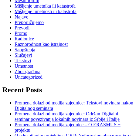
Mesni forum
Mišljenje umetnika ili katastrofa
Mišljenje umetnosti ili katastrofa
Najave
Preporučujemo
Prevodi
Promo
Radionice
Raznorodnost kao istrajnost
Saopštenja
Slučajevi
Tekstovi
Umetnost
Zbor građana
Uncategorized
Recent Posts
Promena dolazi od medija zajednice: Tekstovi novinara nakon
Digitalnog seminara
Promena dolazi od medija zajednice: Održan Digitalni
seminar povezivanja lokalnih novinara iz Srbije i Italije
Promena dolazi od medija zajednice – O ERASMUS +
projektu
O edukativnim projektima GKP: Neformalno obrazovanje za