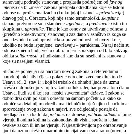
stanovanju područje stanovanja proglasila područjem od
javnog
interesa
da bi „meso“ zakona pretrpala odredbama koje se listom
odnose na profesionalizaciju (i u krajnjoj instanci –
privatizaciju
)
čitavog polja. Obratom, koji nije samo terminološki,
skupštine
stanara pretvorene su u stambene
zajednice
, a
predstavnici
istih tih
skupština u
upravnike
. Time je kao osnov za utvrđivanje odnosa u
(pretežno kolektivnom) stanovanju zazidano vlasništvo iz koga se
onda izvode i razni upravljačko-upravni odnosi i obaveze koje,
ukoliko ne budu ispunjene, završavaju – parnicama. Na taj način su
odnosi između ljudi, već u dobroj mjeri ispražnjeni od bilo kakvog
oblika
solidarnosti
, a ljudi-stanari kao da su raseljeni iz stanova u
koje su naseljeni vlasnici.
Slično se ponavlja i sa nacrtom novog Zakona o referendumu i
narodnoj inicijativi čije su polazne odredbe izvedene direktno iz
Ustava (čl. 2, stav 1) i koji bi trebalo da ohrabri ljude da uzmu
učešća u donošenju za njih važnih odluka. Jer, bar prema tom članu
Ustava, ljudi su ti koji su „nosici suvereniteta“ države. I zakon se
dobro drži ovih polaznih odredbi na samom početku, a kako se
odmiče sa detaljnijim odredbama i tehničkim rješenjima i načinima
sprovođenja ovog zakona u najavi, sve očiglednije postaje da
predlagači nisu kadri da
prelome
, da donesu
političku odluku
o tome
vjeruju li onima kojima iz zakonodavnih visina spuštaju jedan
ovakav zakon ili im ne vjeruju. Najrestriktivnijom po ohrabrivanje
ljudi da uzmu učešća u narodnim inicijativama smatramo (novu, a