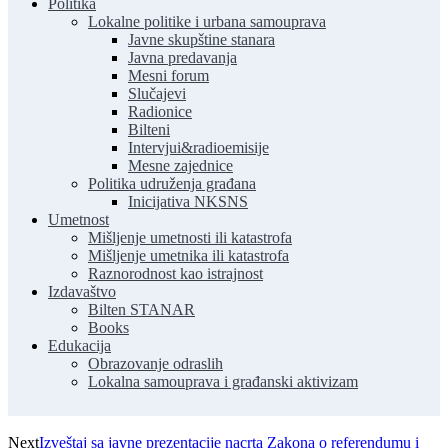
Politika
Lokalne politike i urbana samouprava
Javne skupštine stanara
Javna predavanja
Mesni forum
Slučajevi
Radionice
Bilteni
Intervjui&radioemisije
Mesne zajednice
Politika udruženja građana
Inicijativa NKSNS
Umetnost
Mišljenje umetnosti ili katastrofa
Mišljenje umetnika ili katastrofa
Raznorodnost kao istrajnost
Izdavaštvo
Bilten STANAR
Books
Edukacija
Obrazovanje odraslih
Lokalna samouprava i građanski aktivizam
Next
Izveštaj sa javne prezentacije nacrta Zakona o referendumu i