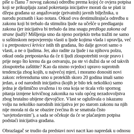
piše u članu 7 novog zakona) odredbu prema kojoj će ovjera potpisa
koji se prikupljaju zarad pokretanja inicijative morati da se plati iz
džepa građana uz angažovanje (privatnih) javnih bilježnika, u
narodu poznatih i kao notara. Otkud ova destimulirajuća odredba u
zakonu koji bi trebalo da stimulira ljude na učešće u predlaganju
zakona (jer inicijativa bi trebalo da ima snagu
predloga zakona od
strane ljudi
)? Mišljenja smo da njeno porijeklo treba tražiti ne samo
u suštinskom nepovjerenju vlasti u ljude kojima vlada i upravlja, već
i u
pretpostavci krivice
istih tih građana, što dalje govori samo o
vlasti, a ne o ljudima. Jer, ako radite za ljude i na njihovu polzu,
otkud onda pretpostavka da će ti ljudi zloupotrebiti svoje pravo i
prije nego što krenu da ga ostvaruju, pa ste vi dužni da se od takvih
zloupotreba zaštitite? Kao da nismo svjedoci upravo suprotnih
tendencija zbog kojih, u najvećoj mjeri, i moramo donositi novi
zakon: referenduma smo u proteklih skoro 20 godina imali samo
jedan, a od narodnih inicijativa (kojih je bilo tek nekoliko) samo
jedna je djelimično uvažena i to ona koja se ticala vrlo spornog
pitanja izmjene krivičnog zakonika na valu općeg nezadovoljstva
zbog brutalno ubijene djevojčice. Vlast se oglušivala o iskazanu
volju na nekoliko narodnih inicijativa jer po starom zakonu na njih
nije morala ni da se obazire (većina ih se smatrala čisto
‘savjetodavnim’), a sada se očekuje da će se plaćanjem potpisa
podstaći inicijativa građana.
Obrazlagač se trudio da predstavi novi nacrt kao napredak u odnosu