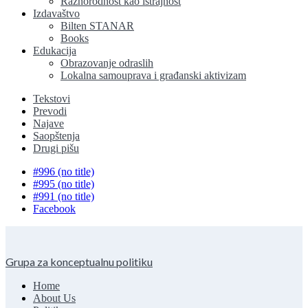
Raznorodnost kao istrajnost
Izdavaštvo
Bilten STANAR
Books
Edukacija
Obrazovanje odraslih
Lokalna samouprava i građanski aktivizam
Tekstovi
Prevodi
Najave
Saopštenja
Drugi pišu
#996 (no title)
#995 (no title)
#991 (no title)
Facebook
Grupa za konceptualnu politiku
Home
About Us