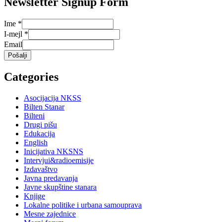
Newsletter Signup Form
Ime
*
I-mejl
*
Email
Pošalji
Categories
Asocijacija NKSS
Bilten Stanar
Bilteni
Drugi pišu
Edukacija
English
Inicijativa NKSNS
Intervjui&radioemisije
Izdavaštvo
Javna predavanja
Javne skupštine stanara
Knjige
Lokalne politike i urbana samouprava
Mesne zajednice