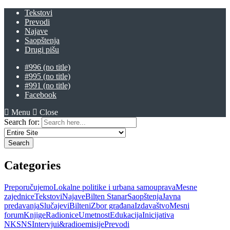
Tekstovi
Prevodi
Najave
Saopštenja
Drugi pišu
#996 (no title)
#995 (no title)
#991 (no title)
Facebook
Menu
Close
Search for:
Categories
Preporučujemo
Lokalne politike i urbana samouprava
Mesne
zajednice
Tekstovi
Najave
Bilten Stanar
Saopštenja
Javna
predavanja
Slučajevi
Bilteni
Zbor građana
Izdavaštvo
Mesni
forum
Knjige
Radionice
Umetnost
Edukacija
Inicijativa
NKSNS
Intervjui&radioemisije
Prevodi