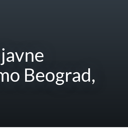
 javne
i)mo Beograd,