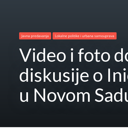
Javna predavanja
Lokalne politike i urbana samouprava
Video i foto 
diskusije o In
u Novom Sad