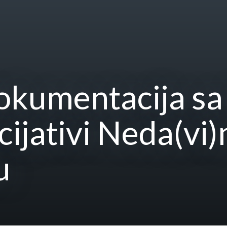
dokumentacija sa
icijativi Neda(v
u