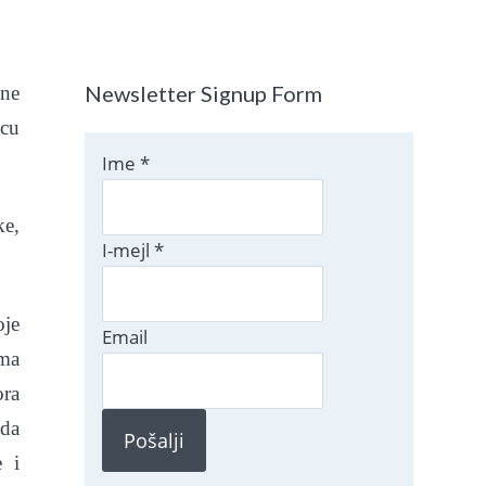
Newsletter Signup Form
lne
icu
Ime
*
ke,
I-mejl
*
.
oje
Email
ima
ora
 da
Pošalji
e i