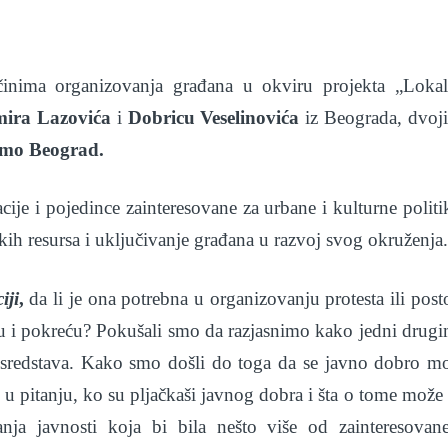
ačinima organizovanja građana u okviru projekta „Loka
ira Lazovića
i
Dobricu Veselinovića
iz Beograda, dvoj
i)mo Beograd.
ije i pojedince zainteresovane za urbane i kulturne politi
kih resursa i uključivanje građana u razvoj svog okruženja
iji
,
da li je ona potrebna u organizovanju protesta ili post
uju i pokreću? Pokušali smo da razjasnimo kako jedni drug
 sredstava. Kako smo došli do toga da se javno dobro m
en u pitanju, ko su pljačkaši javnog dobra i šta o tome može
nja javnosti koja bi bila nešto više od zainteresovan