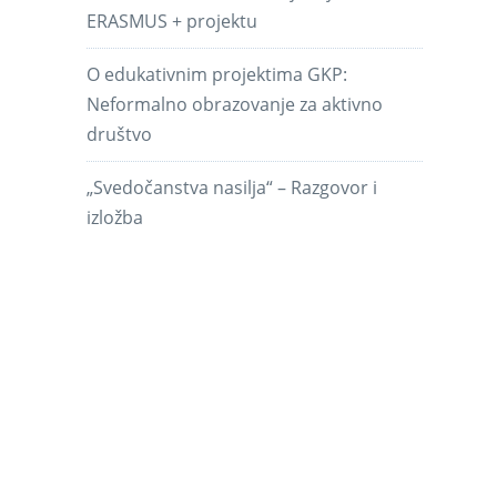
ERASMUS + projektu
O edukativnim projektima GKP:
Neformalno obrazovanje za aktivno
društvo
„Svedočanstva nasilja“ – Razgovor i
izložba