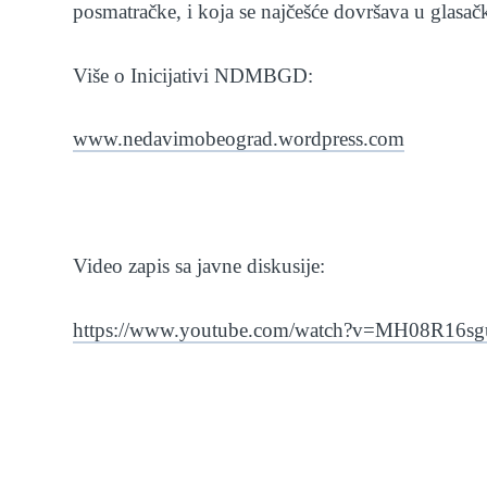
posmatračke, i koja se najčešće dovršava u glasač
Više o Inicijativi NDMBGD:
www.nedavimobeograd.wordpress.com
Video zapis sa javne diskusije:
https://www.youtube.com/watch?v=MH08R16s