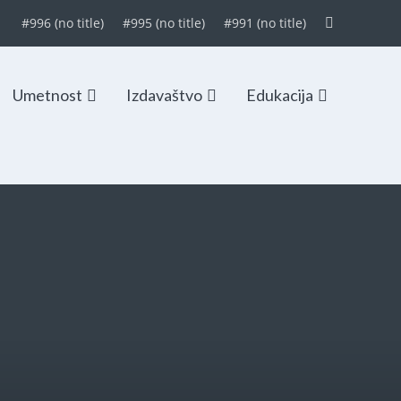
#996 (no title)
#995 (no title)
#991 (no title)
Umetnost
Izdavaštvo
Edukacija