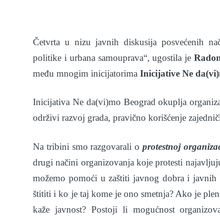
Četvrta u nizu javnih diskusija posvećenih n
politike i urbana samouprava“, ugostila je
Radom
među mnogim inicijatorima
Inicijative Ne da(v
Inicijativa Ne da(vi)mo Beograd okuplja organizac
održivi razvoj grada, pravično korišćenje zajednič
Na tribini smo razgovarali o
protestnoj organizac
drugi načini organizovanja koje protesti najavlj
možemo pomoći u zaštiti javnog dobra i javnih
štititi i ko je taj kome je ono smetnja? Ako je pl
kaže javnost? Postoji li mogućnost organizova