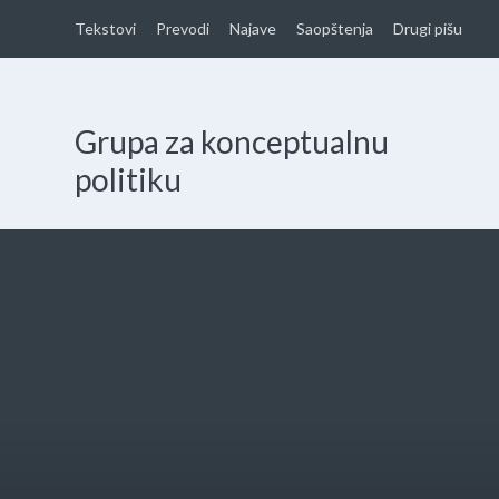
Tekstovi
Prevodi
Najave
Saopštenja
Drugi pišu
Grupa za konceptualnu
politiku