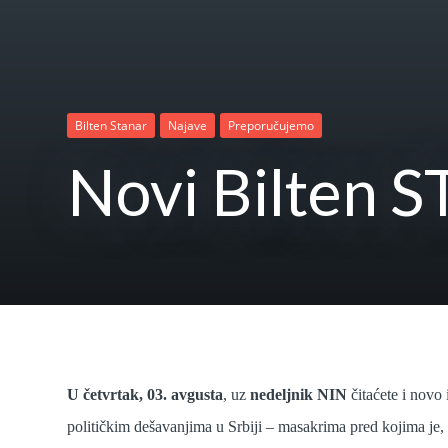
Bilten Stanar
Najave
Preporučujemo
Novi Bilten 
U četvrtak, 03. avgusta
, uz
nedeljnik NIN
čitaćete i novo
političkim dešavanjima u Srbiji – masakrima pred kojima je,