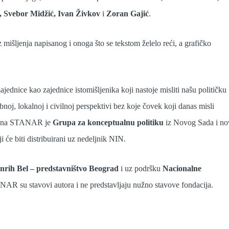
, Svebor Midžić, Ivan Živkov
i
Zoran Gajić
.
z mišljenja napisanog i onoga što se tekstom želelo reći, a grafičko
jednice kao zajednice istomišljenika koji nastoje misliti našu političku
bnoj, lokalnoj i civilnoj perspektivi bez koje čovek koji danas misli
iltena STANAR je
Grupa za konceptualnu politiku
iz Novog Sada i no
 će biti distribuirani uz nedeljnik NIN.
rih Bel – predstavništvo Beograd
i uz podršku
Nacionalne
ANAR su stavovi autora i ne predstavljaju nužno stavove fondacija.