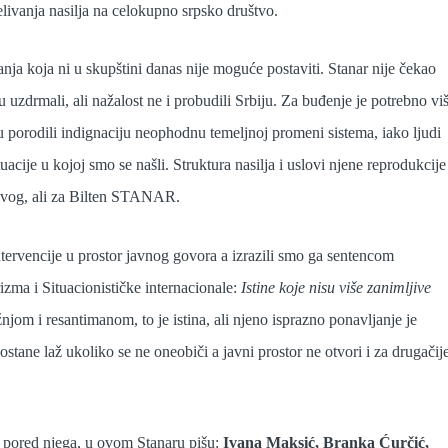
prelivanja nasilja na celokupno srpsko društvo.
ja koja ni u skupštini danas nije moguće postaviti. Stanar nije čekao
 uzdrmali, ali nažalost ne i probudili Srbiju. Za buđenje je potrebno vi
isu porodili indignaciju neophodnu temeljnoj promeni sistema, iako ljudi
cije u kojoj smo se našli. Struktura nasilja i uslovi njene reprodukcije
 svog, ali za Bilten STANAR.
 intervencije u prostor javnog govora a izrazili smo ga sentencom
zma i Situacionističke internacionale:
Istine koje nisu više zanimljive
ržnjom i resantimanom, to je istina, ali njeno isprazno ponavljanje je
stane laž ukoliko se ne oneobiči a javni prostor ne otvori i za drugačij
a pored njega, u ovom Stanaru pišu:
Ivana Maksić, Branka Ćurčić,