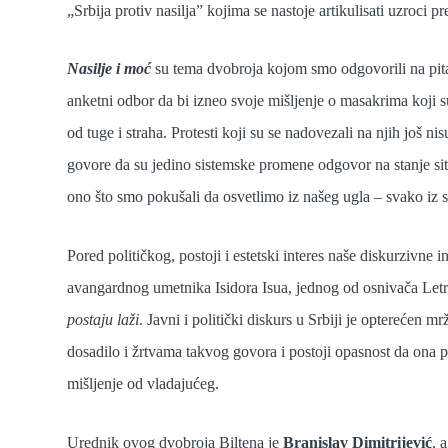
„Srbija protiv nasilja” kojima se nastoje artikulisati uzroci 
Nasilje i moć
su tema dvobroja kojom smo odgovorili na pitan
anketni odbor da bi izneo svoje mišljenje o masakrima koji su
od tuge i straha. Protesti koji su se nadovezali na njih još n
govore da su jedino sistemske promene odgovor na stanje situa
ono što smo pokušali da osvetlimo iz našeg ugla – svako iz
Pored političkog, postoji i estetski interes naše diskurzivne
avangardnog umetnika Isidora Isua, jednog od osnivača Letri
postaju laži
. Javni i politički diskurs u Srbiji je opterećen m
dosadilo i žrtvama takvog govora i postoji opasnost da ona po
mišljenje od vladajućeg.
Urednik ovog dvobroja Biltena je
Branislav Dimitrijević
, 