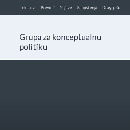
Tekstovi
Prevodi
Najave
Saopštenja
Drugi pišu
Grupa za konceptualnu
politiku