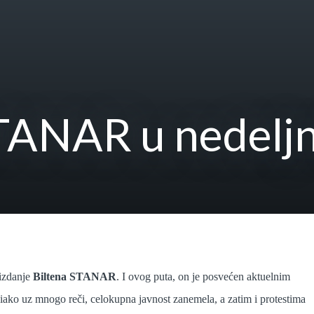
STANAR u nedelj
 izdanje
Biltena STANAR
. I ovog puta, on je posvećen aktuelnim
 iako uz mnogo reči, celokupna javnost zanemela, a zatim i protestima