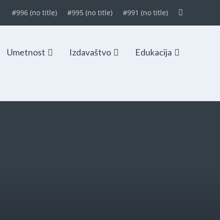
#996 (no title)
#995 (no title)
#991 (no title)
Umetnost
Izdavaštvo
Edukacija