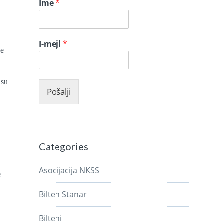
Ime
*
I-mejl
*
še
 su
Pošalji
Categories
Asocijacija NKSS
e
Bilten Stanar
Bilteni