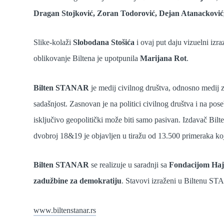
Dragan Stojković, Zoran Todorović, Dejan Atanacković
Slike-kolaži
Slobodana Stošića
i ovaj put daju vizuelni izra
oblikovanje Biltena je upotpunila
Marijana Rot
.
Bilten STANAR
je medij civilnog društva, odnosno medij za
sadašnjost. Zasnovan je na politici civilnog društva i na pose
isključivo geopolitički može biti samo pasivan. Izdavač B
dvobroj 18&19 je objavljen u tiražu od 13.500 primeraka koji
Bilten STANAR
se realizuje u saradnji sa
Fondacijom Hajn
zadužbine za demokratiju
. Stavovi izraženi u Biltenu ST
www.biltenstanar.rs