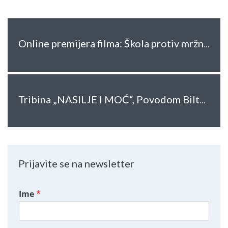
Online premijera filma: Škola protiv mržnje
Tribina „NASILJE I MOĆ“, Povodom Biltena STANAR 18&19
Prijavite se na newsletter
Ime
*