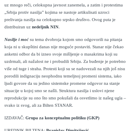
uz mnogo reči, celokupna javnost zanemela, a zatim i protestima
„Srbija protiv nasilja” kojima se nastoje artikulisati uzroci
prelivanja nasilja na celokupno srpsko društvo. Ovog puta je
distribuiran uz
nedeljnik NIN
.
Nasilje i moć
su tema dvobroja kojom smo odgovorili na pitanja
koja ni u skupštini danas nije moguće postaviti. Stanar nije čekao
anketni odbor da bi izneo svoje mišljenje o masakrima koji su
uzdrmali, ali nažalost ne i probudili Srbiju. Za buđenje je potrebno
više od tuge i straha. Protesti koji su se nadovezali na njih još nisu
porodili indignaciju neophodnu temeljnoj promeni sistema, iako
ljudi govore da su jedino sistemske promene odgovor na stanje
situacije u kojoj smo se našli. Struktura nasilja i uslovi njene
reprodukcije su ono što smo pokušali da osvetlimo iz našeg ugla –
svako iz svog, ali za Bilten STANAR.
IZDAVAČ
:
Grupa za konceptualnu politiku (GKP)
UREDNI
K
BILTENA:
Branislav Dimitrijević