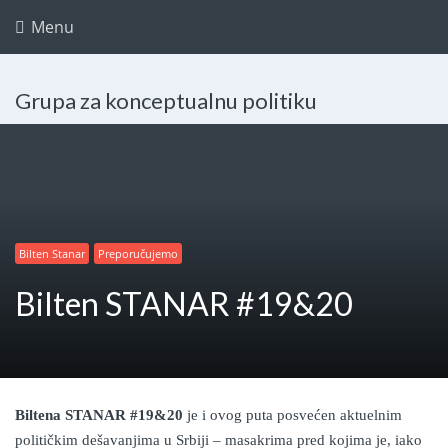
Menu
Grupa za konceptualnu politiku
Bilten Stanar
Preporučujemo
Bilten STANAR #19&20
Biltena STANAR #19&20
je i ovog puta posvećen aktuelnim
političkim dešavanjima u Srbiji – masakrima pred kojima je, iako