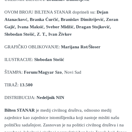
OVOM BROJU BILTENA STANAR doprineli su:
Dejan
Atanackovć, Branka Ćurčić, Branislav Dimitrijević, Zoran
Gajić,
Ivana Maksić, Svebor Midžić,
Dragan Stojković,
Slobodan Stošić,
Z. T., Ivan Živkov
GRAFIČKO OBLIKOVANJE:
Marijana Rot/Šloser
ILUSTRACIJE
:
Slobodan Stošić
ŠTAMPA:
Forum/Magyar
Szo
, Novi Sad
TIRAŽ:
13
.
5
00
DISTRIBUCIJA:
Nedeljnik NIN
Bilten STANAR
je medij civilnog društva, odnosno medij
zajednice kao zajednice istomišljenika koji nastoje misliti našu
političku sadašnjost. Zasnovan je na
politi
ci
civilnog društva
i na