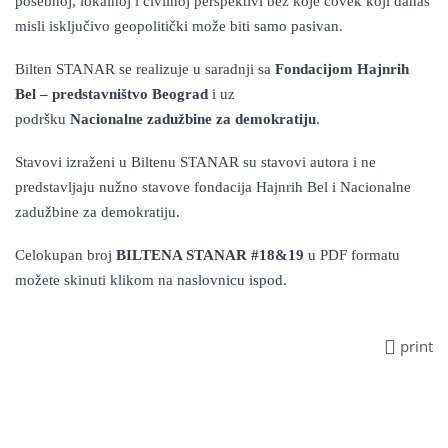
posebnoj, lokalnoj i civilnoj perspektivi bez koje čovek koji danas
misli isključivo geopolitički može biti samo pasivan.
Bilten STANAR se realizuje
u saradnji sa
Fondacijom Hajnrih
Bel – predstavništvo Beograd
i uz
podršku
Nacionaln
e
zadužbin
e
za demokratiju
.
Stavovi izraženi u Biltenu STANAR su stavovi autora i ne
predstavljaju nužno stavove fondacij
a
Hajnrih Bel i Nacionalne
zadužbine za demokratiju.
Celokupan broj
BILTENA STANAR #18&19
u PDF formatu
možete skinuti klikom na naslovnicu ispod.
print