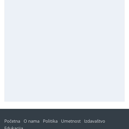
Početna
O nama
Politika
Umetnost
Izdavaštvo
Edukacija