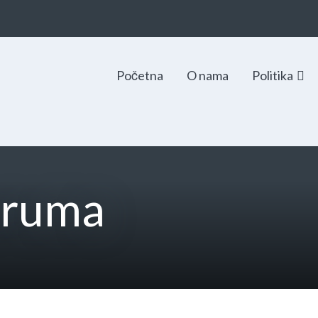
Početna
O nama
Politika
foruma