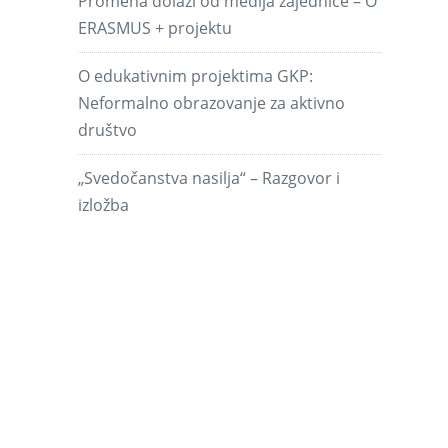
Promena dolazi od medija zajednice – O
ERASMUS + projektu
O edukativnim projektima GKP:
Neformalno obrazovanje za aktivno
društvo
„Svedočanstva nasilja“ – Razgovor i
izložba