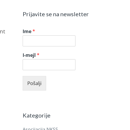
Prijavite se na newsletter
int
Ime
*
I-mejl
*
Pošalji
Kategorije
Asocijacija NKSS