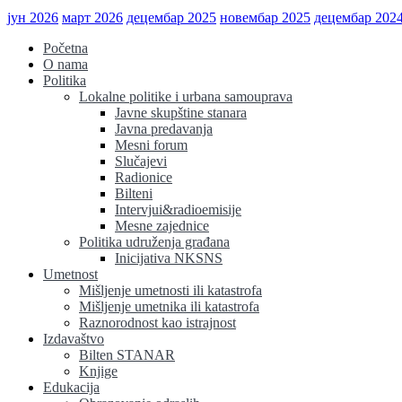
јун 2026
март 2026
децембар 2025
новембар 2025
децембар 202
Početna
O nama
Politika
Lokalne politike i urbana samouprava
Javne skupštine stanara
Javna predavanja
Mesni forum
Slučajevi
Radionice
Bilteni
Intervjui&radioemisije
Mesne zajednice
Politika udruženja građana
Inicijativa NKSNS
Umetnost
Mišljenje umetnosti ili katastrofa
Mišljenje umetnika ili katastrofa
Raznorodnost kao istrajnost
Izdavaštvo
Bilten STANAR
Knjige
Edukacija