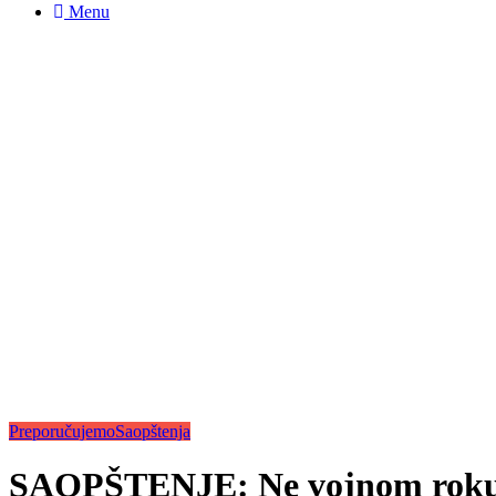
Menu
Preporučujemo
Saopštenja
SAOPŠTENJE: Ne vojnom roku –