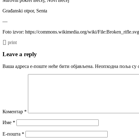
Mirovni pokret Bečej, Novi Bečej
Građanski otpor, Senta
—
Foto izvor: https://commons.wikimedia.org/wiki/File:Broken_rifle.sv
print
Leave a reply
Ваша адреса е-поште неће бити објављена.
Неопходна поља су 
Коментар
*
Име
*
Е-пошта
*