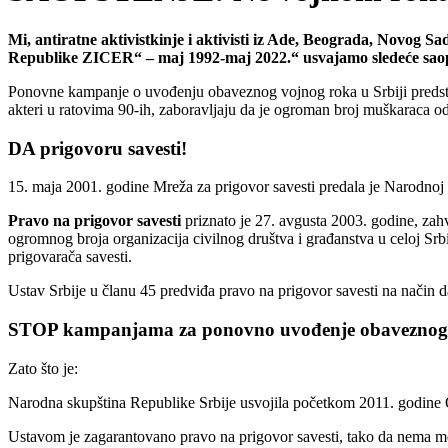
Mi, antiratne aktivistkinje i aktivisti iz Ade, Beograda, Novog
Republike ZICER“ – maj 1992-maj 2022.“ usvajamo sledeće saop
Ponovne kampanje o uvođenju obaveznog vojnog roka u Srbiji predst
akteri u ratovima 90-ih, zaboravljaju da je ogroman broj muškaraca od
DA prigovoru savesti!
15. maja 2001. godine Mreža za prigovor savesti predala je Narodnoj 
Pravo na prigovor savesti
priznato je 27. avgusta 2003. godine, zah
ogromnog broja organizacija civilnog društva i građanstva u celoj Srbi
prigovarača savesti.
Ustav Srbije u članu 45 predviđa pravo na prigovor savesti na način da
STOP kampanjama za ponovno uvođenje obaveznog 
Zato što je:
Narodna skupština Republike Srbije usvojila početkom 2011. godine 
Ustavom je zagarantovano pravo na prigovor savesti, tako da nema mog