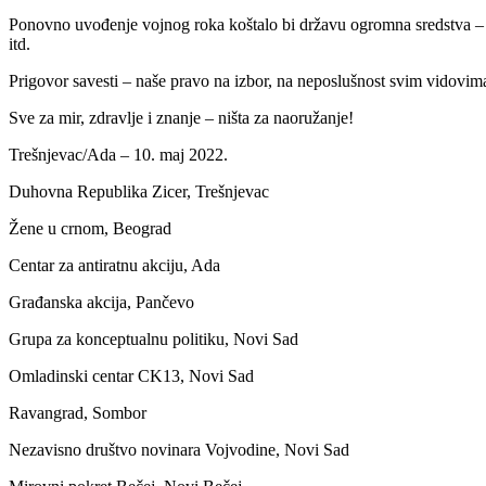
Ponovno uvođenje vojnog roka koštalo bi državu ogromna sredstva 
itd.
Prigovor savesti – naše pravo na izbor, na neposlušnost svim vidovima 
Sve za mir, zdravlje i znanje – ništa za naoružanje!
Trešnjevac/Ada – 10. maj 2022.
Duhovna Republika Zicer, Trešnjevac
Žene u crnom, Beograd
Centar za antiratnu akciju, Ada
Građanska akcija, Pančevo
Grupa za konceptualnu politiku, Novi Sad
Omladinski centar CK13, Novi Sad
Ravangrad, Sombor
Nezavisno društvo novinara Vojvodine, Novi Sad