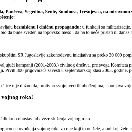
 Sada, Pančeva, Segedina, Sente, Sombora, Trešnjevca, na mirovnom
štenje:
avljaju
besmislenu i ciničnu propagandu:
u funkciji su militarizacije,
bio da bude sveden na topovsko meso i da na to neće pristati ni danas r
skupštini SR Jugoslavije zakonodavnu inicijativu sa preko 30 000 potpi
valjujući kampanji (2001-2003.) civilnog društva, pre svega Komiteta 
ji. Prvih 300 prigovarača savesti u septembarskoj klasi 2003. godine, p
 ‘lice nije dužno da, protivno svojoj veri ili ubeđenjima, ispunjava voj
vojnog roka!
Odluku o obustavi obaveze služenja vojnog roka.
ućnosti uvođenja vojnog roka za one koji to ne žele, a oni koji žele 