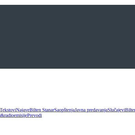
Tekstovi
Najave
Bilten Stanar
Saopštenja
Javna predavanja
Slučajevi
Bilte
ui&radioemisije
Prevodi