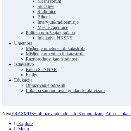
Mesni forum
Slučajevi
Radionice
Bilteni
Intervjui&radioemisije
Mesne zajednice
Politika udruženja građana
Inicijativa NKSNS
Umetnost
Mišljenje umetnosti ili katastrofa
Mišljenje umetnika ili katastrofa
Raznorodnost kao istrajnost
Izdavaštvo
Bilten STANAR
Knjige
Edukacija
Obrazovanje odraslih
Lokalna samouprava i građanski aktivizam
Next
ERASMUS+ obrazovanje odraslih: Komunitizam, Atina – lokaln
Explore
Menu