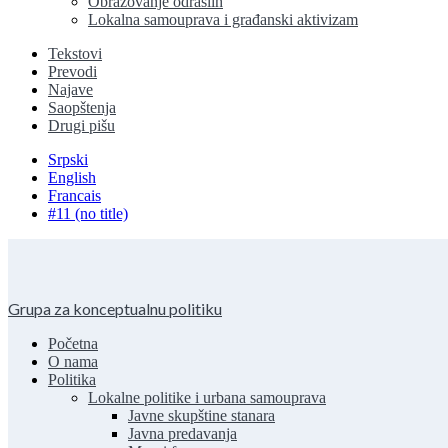
Obrazovanje odraslih
Lokalna samouprava i građanski aktivizam
Tekstovi
Prevodi
Najave
Saopštenja
Drugi pišu
Srpski
English
Francais
#11 (no title)
Grupa za konceptualnu politiku
Početna
O nama
Politika
Lokalne politike i urbana samouprava
Javne skupštine stanara
Javna predavanja