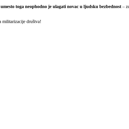
–
umesto toga neophodno je ulagati novac u ljudsku bezbednost
– zd
militarizacije društva!