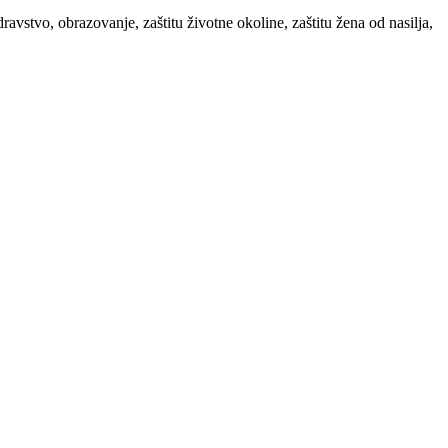
ravstvo, obrazovanje, zaštitu životne okoline, zaštitu žena od nasilja,