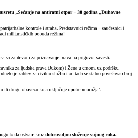
 susretu „Sećanje na antiratni otpor – 30 godina „Duhovne
 patrijarhalne kontrole i straha. Predstavnici režima – saučesnici i
adi militarističkih pobuda režima!
sa sa zahtevom za priznavanje prava na prigovor savesti.
pravnika za ljudska prava (Jukom) i Žena u crnom, uz podršku
odnelo je zahtev za civilnu službu i od tada se stalno povećavao broj
nu ili drugu obavezu koja uključuje upotrebu oružja’.
mogu to da ostvare kroz
dobrovoljno služenje vojnog roka.