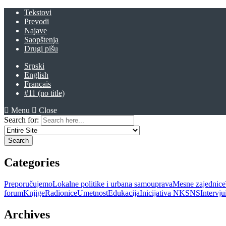
Tekstovi
Prevodi
Najave
Saopštenja
Drugi pišu
Srpski
English
Francais
#11 (no title)
Menu
Close
Search for:
Categories
Preporučujemo
Lokalne politike i urbana samouprava
Mesne zajednice
forum
Knjige
Radionice
Umetnost
Edukacija
Inicijativa NKSNS
Intervj
Archives