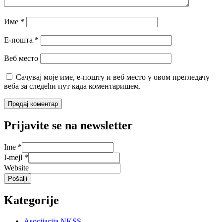
Име
*
Е-пошта
*
Веб место
Сачувај моје име, е-пошту и веб место у овом прегледачу
веба за следећи пут када коментаришем.
Prijavite se na newsletter
Ime
*
I-mejl
*
Website
Pošalji
Kategorije
Asocijacija NKSS