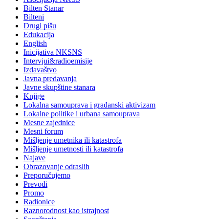
Bilten Stanar
Bilteni
Drugi pišu
Edukacija
English
Inicijativa NKSNS
Intervjui&radioemisije
Izdavaštvo
Javna predavanja
Javne skupštine stanara
Knjige
Lokalna samouprava i građanski aktivizam
Lokalne politike i urbana samouprava
Mesne zajednice
Mesni forum
Mišljenje umetnika ili katastrofa
Mišljenje umetnosti ili katastrofa
Najave
Obrazovanje odraslih
Preporučujemo
Prevodi
Promo
Radionice
Raznorodnost kao istrajnost