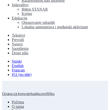
Raznorodnost kao istrajnost
Izdavaštvo
Bilten STANAR
Knjige
Edukacija
Obrazovanje odraslih
Lokalna samouprava i građanski aktivizam
Tekstovi
Prevodi
Najave
Saopštenja
Drugi pišu
Srpski
English
Francais
#11 (no title)
Grupa za konceptualnu politiku
Početna
O nama