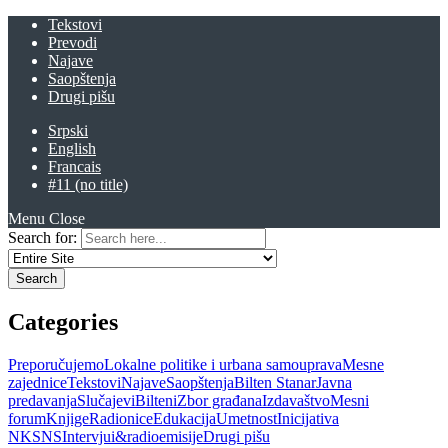
Tekstovi
Prevodi
Najave
Saopštenja
Drugi pišu
Srpski
English
Francais
#11 (no title)
Menu
Close
Search for:
Categories
Preporučujemo
Lokalne politike i urbana samouprava
Mesne
zajednice
Tekstovi
Najave
Saopštenja
Bilten Stanar
Javna
predavanja
Slučajevi
Bilteni
Zbor građana
Izdavaštvo
Mesni
forum
Knjige
Radionice
Edukacija
Umetnost
Inicijativa
NKSNS
Intervjui&radioemisije
Drugi pišu