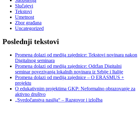
Saopštenja
Slučajevi
Tekstovi
Umetnost
Zbor građana
Uncategorized
Poslednji tekstovi
Promena dolazi od medija zajednice: Tekstovi novinara nakon
Digitalnog seminara
Promena dolazi od medija zajednice: Održan Digitalni
seminar povezivanja lokalnih novinara iz Srbije i Italije
Promena dolazi od medija zajednice – O ERASMUS +
projektu
O edukativnim projektima GKP: Neformalno obrazovanje za
aktivno društvo
„Svedočanstva nasilja“ – Razgovor i izložba