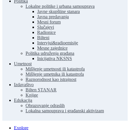
Politika
Lokalne politike i urbana samouprava
Javne skupštine stanara
Javna predavanja
Mesni forum
Slučajevi
Radionice
Bilteni
Intervjui&radioemisije
Mesne zajednice
Politika udruženja građana
Inicijativa NKSNS
Umetnost
Mišljenje umetnosti ili katastrofa
Mišljenje umetnika ili katastrofa
Raznorodnost kao istrajnost
Izdavaštvo
Bilten STANAR
Knjige
Edukacija
Obrazovanje odraslih
Lokalna samouprava i građanski aktivizam
Explore