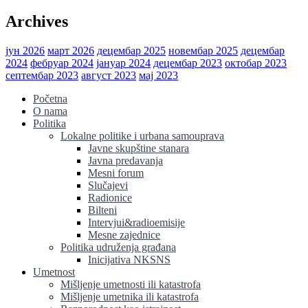
Archives
јун 2026
март 2026
децембар 2025
новембар 2025
децембар
2024
фебруар 2024
јануар 2024
децембар 2023
октобар 2023
септембар 2023
август 2023
мај 2023
Početna
O nama
Politika
Lokalne politike i urbana samouprava
Javne skupštine stanara
Javna predavanja
Mesni forum
Slučajevi
Radionice
Bilteni
Intervjui&radioemisije
Mesne zajednice
Politika udruženja građana
Inicijativa NKSNS
Umetnost
Mišljenje umetnosti ili katastrofa
Mišljenje umetnika ili katastrofa