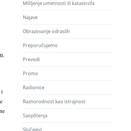
Mišljenje umetnosti ili katastrofa
Najave
Obrazovanje odraslih
Preporučujemo
ti.
Prevodi
Promo
Radionice
 i
ne
Raznorodnost kao istrajnost
ne
Saopštenja
Slučajevi