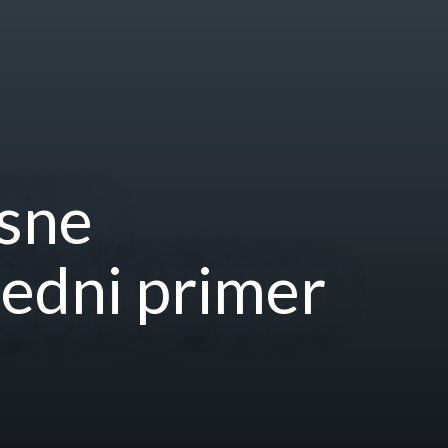
esne
ledni primer