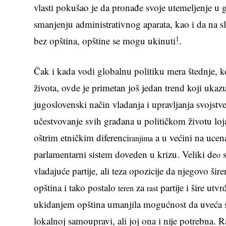
vlasti pokušao je da pronađe svoje utemeljenje u 
smanjenju administrativnog aparata, kao i da na sl
1
bez opština, opštine se mogu ukinuti
.
Čak i kada vodi globalnu politiku mera štednje, ko
života, ovde je primetan još jedan trend koji ukazu
jugoslovenski način vladanja i upravljanja svojstv
učestvovanje svih građana u političkom životu loja
oštrim etničkim diferenci
a u većini na ucen
ranjima
parlamentarni sistem doveden u krizu. Veliki de
s
o
vladajuće partije, ali teza opozicije da njegovo ši
opština i tako postalo
za
partije i šire utvr
teren
rast
ukidanjem opština umanjila mogućnost da uveća sv
lokalnoj samoupravi, ali joj ona i nije potrebna. 