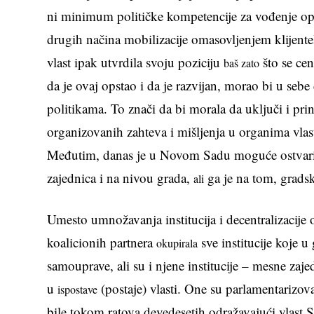
ni minimum političke kompetencije za vođenje opš
drugih načina mobilizacije omasovljenjem klijent
vlast ipak utvrdila svoju poziciju
što se cen
baš zato
da je ovaj opstao i da je razvijan, morao bi u seb
politikama. To znači da bi morala da uključi i pri
organizovanih zahteva i mišljenja u organima vlast
Međutim, danas je u Novom Sadu moguće ostvari
zajednica i na nivou grada,
ga je na tom, gradsk
ali
Umesto umnožavanja institucija i decentralizacije 
koalicionih partnera
sve institucije koje u
okupirala
samouprave, ali su i njene institucije – mesne zaje
u
(postaje) vlasti. One su parlamentarizova
ispostave
bile tokom ratova devedesetih odražavajući vlast So