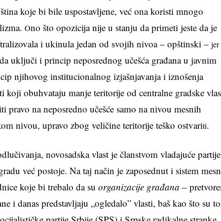
tina koje bi bile uspostavljene, već ona koristi mnogo
elizma.
no što opozicija nije u stanju da primeti jeste da je
O
tralizovala i ukinula jedan od svojih nivoa – opštinski –
jer
e da uključi i princip neposrednog učešća građana u javnim
ncip njihovog institucionalnog izjašnjavanja i iznošenja
i koji obuhvataju manje teritorije od centralne gradske vlas
ti pravo na neposredno učešće samo na nivou mesnih
om nivou, upravo zbog veličine teritorije teško ostvari
.
ti
odlučivanja, novosadska vlast je članstvom vladajuće partije
 gradu već postoje. Na taj način je zaposednut i sistem mes
dnice koje bi trebalo da su
organizacije građana
– pretvore
ne i danas predstavljaju „ogledalo” vlasti, baš kao što su to
cijalističke partije Srbije (SPS) i Srpske radikalne stranke