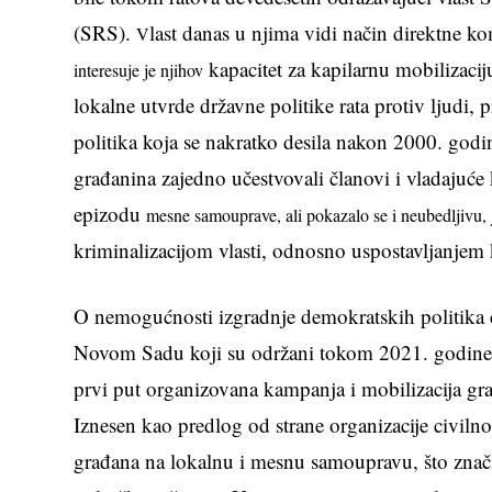
(SRS).
last danas u njima vidi način direktne k
V
kapacitet za kapilarnu mobilizaci
interesuje je njihov
lokalne utvrde državne politike rata protiv ljudi, 
politika koja se nakratko desila nakon 2000. go
građanina zajedno učestvovali članovi i vladajuće k
epizodu
mesne samouprave, ali pokazalo se i neubedljivu,
kriminalizacijom vlasti, odnosno uspostavljanjem 
O nemogućnosti izgradnje demokratskih politika č
Novom Sadu koji su održani tokom 2021. godine, i t
prvi put organizovana kampanja i mobilizacija gra
Iznesen kao predlog od strane organizacije civiln
građana na lokalnu i mesnu samoupravu, što znač