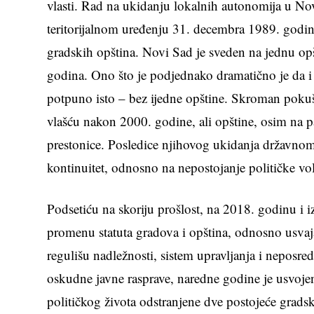
vlasti. Rad na ukidanju lokalnih autonomija u N
teritorijalnom uređenju 31. decembra 1989. godin
gradskih opština. Novi Sad je sveden na jednu opš
godina. Ono što je podjednako dramatično je da i 
potpuno isto – bez ijedne opštine. Skroman poku
vlašću nakon 2000. godine, ali opštine, osim na p
prestonice. Posledice njihovog ukidanja državno
kontinuitet, odnosno na nepostojanje političke vol
Podsetiću na skoriju prošlost, na 2018. godinu 
promenu statuta gradova i opština, odnosno usvaja
regulišu nadležnosti, sistem upravljanja i nepo
oskudne javne rasprave, naredne godine je usvojen
političkog života odstranjene dve postojeće grad