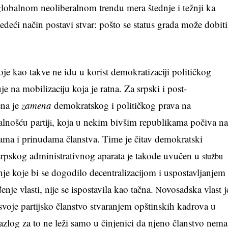
globalnom neoliberalnom trendu mera štednje i težnji ka
edeći način postavi stvar: pošto se status grada može dobiti
je kao takve ne idu u korist demokratizaciji političkog
je na mobilizaciju koja je ratna. Za srpski i post-
ena je
zamena
demokratskog i političkog prava na
lnošću partij
, koja u nekim bivšim republikama počiva n
i
ama i prinudama članstva. Time je čitav demokratski
rpskog administrativnog aparata
takođe uvučen u
je
službu
renje koje bi se dogodilo decentralizacijom i uspostavljanjem
đenje vlasti, nije se ispostavila kao tačna.
ovosadska vlast j
N
oje partijsko članstvo stvaranjem opštinskih kadrova u
Razlog za to ne leži samo u činjenici da njeno članstvo nema