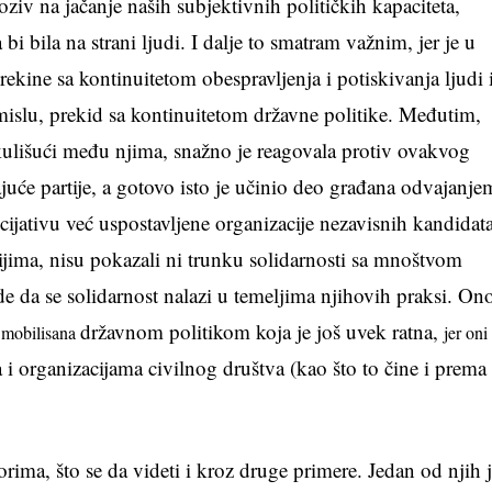
ziv na jačanje naših subjektivnih političkih kapaciteta,
bi bila na strani ljudi. I dalje to smatram važnim, jer je u
rekine sa kontinuitetom obespravljenja i potiskivanja ljudi 
smislu, prekid sa kontinuitetom državne politike. Međutim,
cirkulišući među njima, snažno je reagovala protiv ovakvog
uće partije, a gotovo isto je učinio deo građana odvajanje
icijativu već uspostavljene organizacije nezavisnih kandidata
jima, nisu pokazali ni trunku solidarnosti sa mnoštvom
de da se solidarnost nalazi u temeljima njihovih praksi. On
a
državnom politikom koja je još uvek ratna,
mobilisana
jer oni
i organizacijama civilnog društva (kao što to čine i prema
torima, što se da videti i kroz druge primere. Jedan od njih 