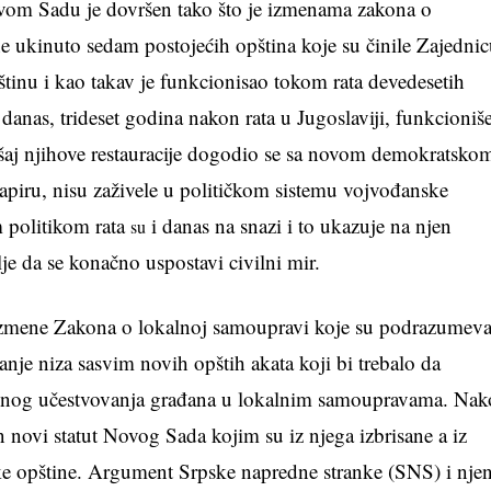
ovom Sadu je dovršen tako što je izmenama zakona o
e ukinuto sedam postojećih opština koje su činile Zajedni
tinu i kao takav je funkcionisao tokom rata devedesetih
danas, trideset godina nakon rata u Jugoslaviji, funkcioniš
šaj njihove restauracije dogodio se sa novom demokratsko
apiru, nisu zaživele u političkom sistemu vojvođanske
m politikom rata
i danas na snazi i to ukazuje na njen
su
je da se konačno uspostavi civilni mir.
i izmene Zakona o lokalnoj samoupravi koje su podrazumeva
nje niza sasvim novih opštih akata koji bi trebalo da
srednog učestvovanja građana u lokalnim samoupravama. Na
 novi statut Novog Sada kojim su iz njega izbrisane a iz
ske opštine. Argument Srpske napredne stranke (SNS) i nje