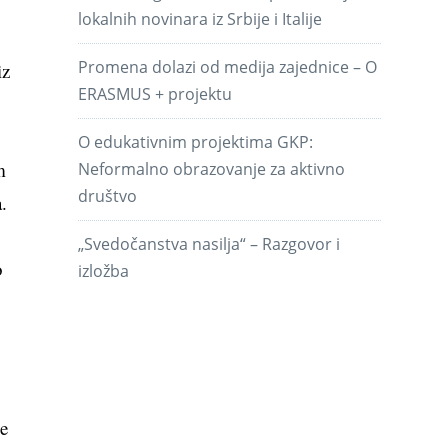
lokalnih novinara iz Srbije i Italije
Promena dolazi od medija zajednice – O
iz
ERASMUS + projektu
O edukativnim projektima GKP:
m
Neformalno obrazovanje za aktivno
društvo
.
„Svedočanstva nasilja“ – Razgovor i
o
izložba
je