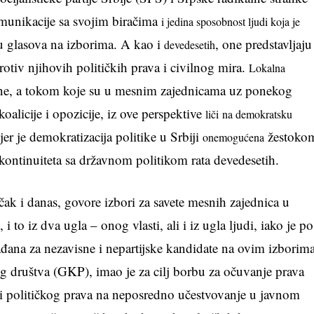
omunikacije sa svojim biračima
i jedina sposobnost ljudi koja je
ju glasova na izborima. A kao i
, one predstavljaju
devedesetih
protiv njihovih političkih prava i civilnog mira.
Lokalna
dine, a tokom koje su u mesnim zajednicama uz ponekog
oalicije i opozicije, iz ove perspektive
liči
na demokratsku
jer je demokratizacija politike u Srbiji
žestoko
onemogućena
kontinuiteta sa državnom politikom rata devedesetih.
ak i danas, govore izbori za savete mesnih zajednica u
o iz dva ugla – onog vlasti, ali i iz ugla ljudi, iako je po
đana za nezavisne i nepartijske kandidate na ovim izborim
og društva (GKP), imao je za cilj borbu za očuvanje prava
i političkog prava na neposredno učestvovanje u javnom