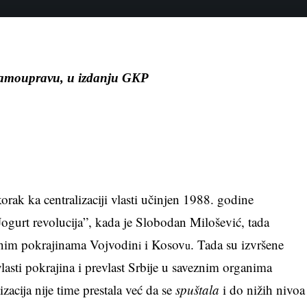
m samoupravu, u izdanju GKP
rak ka centralizaciji vlasti učinjen 1988. godine
ogurt revolucija”, kada je Slobodan Milošević, tada
mnim pokrajinama Vojvodin
i Kosov
. Tada su izvršene
i
u
asti pokrajina i prevlast Srbije u saveznim organima
zacija nije time prestala već da se
spuštala
i do nižih nivoa