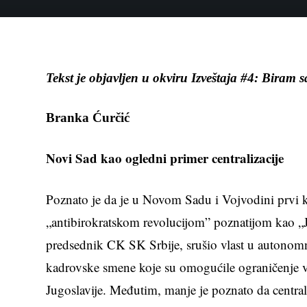
Tekst je objavljen u okviru Izveštaja #4: Bira
Branka Ćurčić
Novi Sad kao ogledni primer centralizacije
Poznato je da je u Novom Sadu i Vojvodini prvi ko
„antibirokratskom revolucijom” poznatijom kao „J
predsednik CK SK Srbije, srušio vlast u autono
kadrovske smene koje su omogućile ograničenje vl
Jugoslavije. Međutim, manje je poznato da centrali