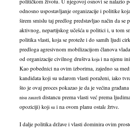
političkom životu. U njegovoj osnovi se nalazio po
odnosno uspostavljanje organizacije i politike koja 
širem smislu taj predlog predstavljao način da se p
aktivnog, nepartijskog učešća u politici i, u tom 
politika vlasti, koja se proteže i do samih ljudi 
predloga agresivnom mobilizacijom članova vladaj
od organizacije civilnog društva
i na njenu in
koja
Kao pobednici na ovim izborima, zajedno sa medi
kandidata koji su udarom vlasti poraženi, iako tvr
što je ovaj proces pokazao je da je većina građan
distancu prema vlasti već prema ljudima 
nisu zauzeli
opoziciji) koj
i na ovom planu ostal
žrtv
.
i su
e
e
I dalje politika države i vlasti dominira ovim pros