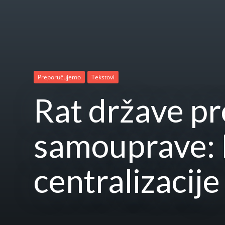
Preporučujemo
Tekstovi
Rat države pr
samouprave: 
centralizacije