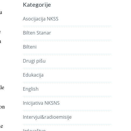
Kategorije
cu
Asocijacija NKSS
e
Bilten Stanar
m
Bilteni
Drugi pišu
Edukacija
le
English
Inicijativa NKSNS
kon
Intervjui&radioemisije
ne
Izdavaštvo