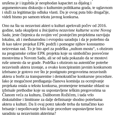
urušena je i izgubila je neophodan kapacitet za dijalog i
argumentovanu diskusiju o kulturnim politikama grada, te uglavnom
i služi za legitimaciju odluka vlasti. Da je ovog puta bilo drugačije,
videli bismo po samom tekstu javnog konkursa.
Ono na šta su nezavisni akteri u kulturi apelovali počev od 2016.
godine, tada okupljeni u
Inicijativu nezavisne kulturne scene Novog
Sada
, jeste činjenica da svojim već postojećim projektima razvijaju
lokalnu, ali i međunarodnu i evropsku saradnju i da je potrebno da
ih kao takve projekat EPK podrži i pomogne njihov konstantno
neizvestan rad. To je bio apel za podršku „nultom mostu“, s obzirom
na programske celine EPK projekta koje su simbolično posvećene
mostovima u Novom Sadu, ali se od tada pokazalo da se mostovi
ruše umesto da se grade. Podrška s obzirom na autentične potrebe
nezavisnih aktera izostaje, a ovako koncipiranim javnim konkursom
izbrisano je gotovo sve što je postignuto pregovorima nezavisnih
aktera u borbi za transparentne i demokratične konkursne procedure.
Iako je mogućnost predlaganja članova komisija za ocenjivanje
projekata ostala u tekstu konkursa, promenjene tematske oblasti su
izbrisale prethodne koje su uspostavljene teškim pregovorima sa
Članom veća za kulturu, Daliborom Rožićem, i tada vrlo
diskutabilne i limitirane za dalje definisanje shodno potrebama
aktera u kulturi. Da li ovaj potez takođe treba da tumačimo kao
brisanje i nepoštovanje bilo koje procedure uspostavljene kroz
saradnju sa nezavisnim akterima?