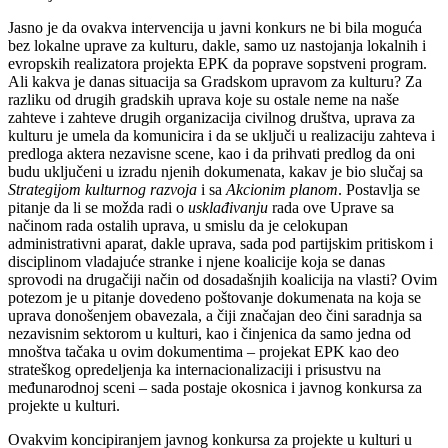
Jasno je da ovakva intervencija u javni konkurs ne bi bila moguća
bez lokalne uprave za kulturu, dakle, samo uz nastojanja lokalnih i
evropskih realizatora projekta EPK da poprave sopstveni program.
Ali kakva je danas situacija sa Gradskom upravom za kulturu? Za
razliku od drugih gradskih uprava koje su ostale neme na naše
zahteve i zahteve drugih organizacija civilnog društva, uprava za
kulturu je umela da komunicira i da se uključi u realizaciju zahteva i
predloga aktera nezavisne scene, kao i da prihvati predlog da oni
budu uključeni u izradu njenih dokumenata, kakav je bio slučaj sa
Strategijom kulturnog razvoja
i sa
Akcionim planom
. Postavlja se
pitanje da li se možda radi o
usklađivanju
rada ove Uprave sa
načinom rada ostalih uprava, u smislu da je celokupan
administrativni aparat, dakle uprava, sada pod partijskim pritiskom i
disciplinom vladajuće stranke i njene koalicije koja se danas
sprovodi na drugačiji način od dosadašnjih koalicija na vlasti? Ovim
potezom je u pitanje dovedeno poštovanje dokumenata na koja se
uprava donošenjem obavezala, a čiji značajan deo čini saradnja sa
nezavisnim sektorom u kulturi, kao i činjenica da samo jedna od
mnoštva tačaka u ovim dokumentima – projekat EPK kao deo
strateškog opredeljenja ka internacionalizaciji i prisustvu na
međunarodnoj sceni – sada postaje okosnica i javnog konkursa za
projekte u kulturi.
Ovakvim koncipiranjem javnog konkursa za projekte u kulturi u