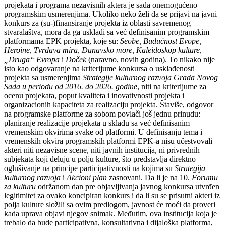
projekata i programa nezavisnih aktera je sada onemogućeno
programskim usmerenjima. Ukoliko neko želi da se prijavi na javni
konkurs za (su-)finansiranje projekta iz oblasti savremenog
stvaralaštva, mora da ga uskladi sa već definisanim programskim
platformama EPK projekta, koje su:
Seobe, Budućnost Evope,
Heroine, Tvrđava mira, Dunavsko more, Kaleidoskop kulture,
„Druga“ Evropa
i
Doček
(naravno, novih godina). To nikako nije
isto kao odgovaranje na kriterijume konkursa o usklađenosti
projekta sa usmerenjima
Strategije kulturnog razvoja Grada Novog
Sada u periodu od 2016. do 2026. godine
, niti na kriterijume za
ocenu projekata, poput kvaliteta i inovativnosti projekta i
organizacionih kapaciteta za realizaciju projekta. Štaviše, odgovor
na programske platforme za sobom povlači još jednu prinudu:
planiranje realizacije projekata u skladu sa već definisanim
vremenskim okvirima svake od platformi. U definisanju tema i
vremenskih okvira programskih platformi EPK-a nisu učestvovali
akteri niti nezavisne scene, niti javnih institucija, ni privrednih
subjekata koji deluju u polju kulture, što predstavlja direktno
oglušivanje na principe participativnosti na kojima su
Strategija
kulturnog razvoja
i
Akcioni plan
zasnovani. Da li
je na 10.
Forumu
za kulturu
održanom dan pre objavljivanja javnog konkursa utvrđen
legitimitet za ovako koncipiran konkurs i da li su se prisutni akteri iz
polja kulture složili sa ovim predlogom, javnost će moći da proveri
kada uprava objavi njegov snimak. Međutim, ova institucija koja je
trebalo da bude participativna, konsultativna i dijaloška platforma,