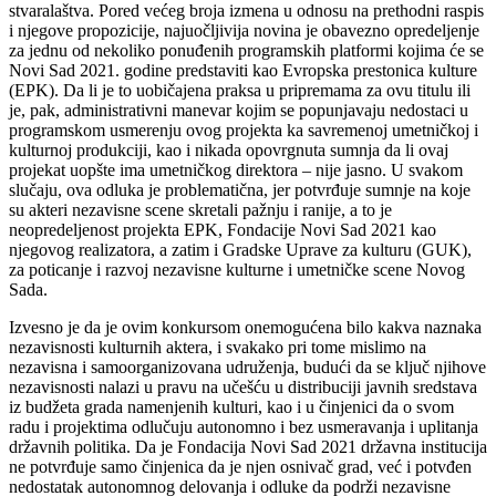
stvaralaštva. Pored većeg broja izmena u odnosu na prethodni raspis
i njegove propozicije, najuočljivija novina je obavezno opredeljenje
za jednu od nekoliko ponuđenih programskih platformi kojima će se
Novi Sad 2021. godine predstaviti kao Evropska prestonica kulture
(EPK). Da li je to uobičajena praksa u pripremama za ovu titulu ili
je, pak, administrativni manevar kojim se popunjavaju nedostaci u
programskom usmerenju ovog projekta ka savremenoj umetničkoj i
kulturnoj produkciji, kao i nikada opovrgnuta sumnja da li ovaj
projekat uopšte ima umetničkog direktora – nije jasno. U svakom
slučaju, ova odluka je problematična, jer potvrđuje sumnje na koje
su akteri nezavisne scene skretali pažnju i ranije, a to je
neopredeljenost projekta EPK, Fondacije Novi Sad 2021 kao
njegovog realizatora, a zatim i Gradske Uprave za kulturu (GUK),
za poticanje i razvoj nezavisne kulturne i umetničke scene Novog
Sada.
Izvesno je da je ovim konkursom onemogućena bilo kakva naznaka
nezavisnosti kulturnih aktera, i svakako pri tome mislimo na
nezavisna i samoorganizovana udruženja, budući da se ključ njihove
nezavisnosti nalazi u pravu na učešću u distribuciji javnih sredstava
iz budžeta grada namenjenih kulturi, kao i u činjenici da o svom
radu i projektima odlučuju autonomno i bez usmeravanja i uplitanja
državnih politika. Da je Fondacija Novi Sad 2021 državna institucija
ne potvrđuje samo činjenica da je njen osnivač grad, već i potvđen
nedostatak autonomnog delovanja i odluke da podrži nezavisne