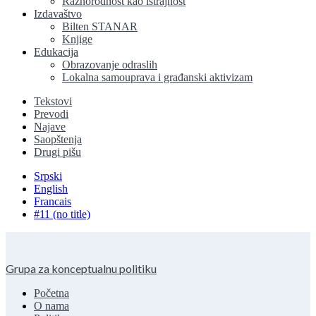
Raznorodnost kao istrajnost
Izdavaštvo
Bilten STANAR
Knjige
Edukacija
Obrazovanje odraslih
Lokalna samouprava i građanski aktivizam
Tekstovi
Prevodi
Najave
Saopštenja
Drugi pišu
Srpski
English
Francais
#11 (no title)
Grupa za konceptualnu politiku
Početna
O nama