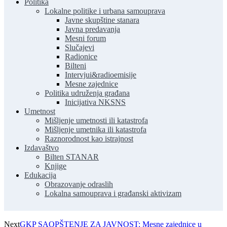
Politika
Lokalne politike i urbana samouprava
Javne skupštine stanara
Javna predavanja
Mesni forum
Slučajevi
Radionice
Bilteni
Intervjui&radioemisije
Mesne zajednice
Politika udruženja građana
Inicijativa NKSNS
Umetnost
Mišljenje umetnosti ili katastrofa
Mišljenje umetnika ili katastrofa
Raznorodnost kao istrajnost
Izdavaštvo
Bilten STANAR
Knjige
Edukacija
Obrazovanje odraslih
Lokalna samouprava i građanski aktivizam
Next
GKP SAOPŠTENJE ZA JAVNOST: Mesne zajednice u