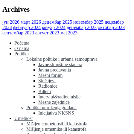
Archives
јун 2026
март 2026
децембар 2025
новембар 2025
децембар
2024
фебруар 2024
јануар 2024
децембар 2023
октобар 2023
септембар 2023
август 2023
мај 2023
Početna
O nama
Politika
Lokalne politike i urbana samouprava
Javne skupštine stanara
Javna predavanja
Mesni forum
Slučajevi
Radionice
Bilteni
Intervjui&radioemisije
Mesne zajednice
Politika udruženja građana
Inicijativa NKSNS
Umetnost
Mišljenje umetnosti ili katastrofa
Mišljenje umetnika ili katastrofa