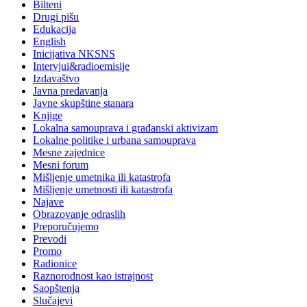
Bilteni
Drugi pišu
Edukacija
English
Inicijativa NKSNS
Intervjui&radioemisije
Izdavaštvo
Javna predavanja
Javne skupštine stanara
Knjige
Lokalna samouprava i građanski aktivizam
Lokalne politike i urbana samouprava
Mesne zajednice
Mesni forum
Mišljenje umetnika ili katastrofa
Mišljenje umetnosti ili katastrofa
Najave
Obrazovanje odraslih
Preporučujemo
Prevodi
Promo
Radionice
Raznorodnost kao istrajnost
Saopštenja
Slučajevi