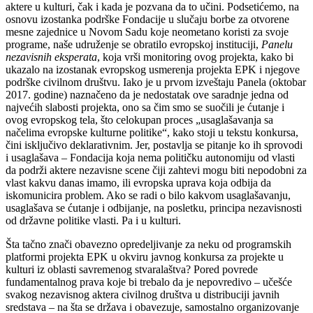
aktere u kulturi, čak i kada je pozvana da to učini. Podsetićemo, na
osnovu izostanka podrške Fondacije u slučaju borbe za otvorene
mesne zajednice u Novom Sadu koje neometano koristi za svoje
programe, naše udruženje se obratilo evropskoj instituciji,
Panelu
nezavisnih eksperata
, koja vrši monitoring ovog projekta, kako bi
ukazalo na izostanak evropskog usmerenja projekta EPK i njegove
podrške civilnom društvu. Iako je u prvom izveštaju Panela (oktobar
2017. godine) naznačeno da je nedostatak ove saradnje jedna od
najvećih slabosti projekta, ono sa čim smo se suočili je ćutanje i
ovog evropskog tela, što celokupan proces „usaglašavanja sa
načelima evropske kulturne politike“, kako stoji u tekstu konkursa,
čini isključivo deklarativnim. Jer, postavlja se pitanje ko ih sprovodi
i usaglašava – Fondacija koja nema političku autonomiju od vlasti
da podrži aktere nezavisne scene čiji zahtevi mogu biti nepodobni za
vlast kakvu danas imamo, ili evropska uprava koja odbija da
iskomunicira problem. Ako se radi o bilo kakvom usaglašavanju,
usaglašava se ćutanje i odbijanje, na posletku, principa nezavisnosti
od državne politike vlasti. Pa i u kulturi.
Šta tačno znači obavezno opredeljivanje za neku od programskih
platformi projekta EPK u okviru javnog konkursa za projekte u
kulturi iz oblasti savremenog stvaralaštva? Pored povrede
fundamentalnog prava koje bi trebalo da je nepovredivo – učešće
svakog nezavisnog aktera civilnog društva u distribuciji javnih
sredstava – na šta se država i obavezuje, samostalno organizovanje