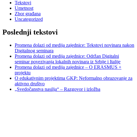
Tekstovi
Umetnost
Zbor građana
Uncategorized
Poslednji tekstovi
Promena dolazi od medija zajednice: Tekstovi novinara nakon
Digitalnog seminara
Promena dolazi od medija zajednice: Održan Digitalni
seminar povezivanja lokalnih novinara iz Srbije i Italije
Promena dolazi od medija zajednice – O ERASMUS +
projektu
O edukativnim projektima GKP: Neformalno obrazovanje za
aktivno društvo
„Svedočanstva nasilja“ – Razgovor i izložba