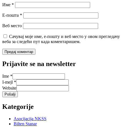
Име
*
Е-пошта
*
Веб место
Сачувај моје име, е-пошту и веб место у овом прегледачу
веба за следећи пут када коментаришем.
Prijavite se na newsletter
Ime
*
I-mejl
*
Website
Pošalji
Kategorije
Asocijacija NKSS
Bilten Stanar