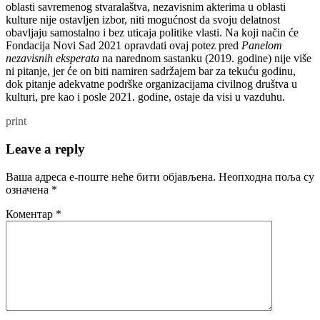
oblasti savremenog stvaralaštva, nezavisnim akterima u oblasti
kulture nije ostavljen izbor, niti mogućnost da svoju delatnost
obavljaju samostalno i bez uticaja politike vlasti. Na koji način će
Fondacija Novi Sad 2021 opravdati ovaj potez pred
Panelom
nezavisnih eksperata
na narednom sastanku (2019. godine) nije više
ni pitanje, jer će on biti namiren sadržajem bar za tekuću godinu,
dok pitanje adekvatne podrške organizacijama civilnog društva u
kulturi, pre kao i posle 2021. godine, ostaje da visi u vazduhu.
print
Leave a reply
Ваша адреса е-поште неће бити објављена.
Неопходна поља су
означена
*
Коментар
*