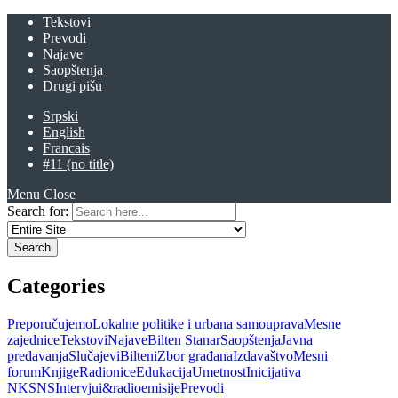
Tekstovi
Prevodi
Najave
Saopštenja
Drugi pišu
Srpski
English
Francais
#11 (no title)
Menu
Close
Search for:
Categories
Preporučujemo
Lokalne politike i urbana samouprava
Mesne
zajednice
Tekstovi
Najave
Bilten Stanar
Saopštenja
Javna
predavanja
Slučajevi
Bilteni
Zbor građana
Izdavaštvo
Mesni
forum
Knjige
Radionice
Edukacija
Umetnost
Inicijativa
NKSNS
Intervjui&radioemisije
Prevodi