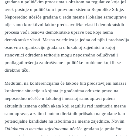
građana u političkim procesima s obzirom na regulative koje još
uvek postoje u političkom i pravnom sistemu Republike Srbije.
Neposredno učešće građana u radu mesne i lokalne samouprave
nije samo korektivni faktor predstavničke vlasti i demokratskih
procesa već i osnova demokratske uprave bez koje nema
demokratske vlasti. Mesna zajednica je jedna od njih i predstavlja
osnovnu organizaciju građana u lokalnoj zajednici u kojoj
stanovnici određene teritorije mogu neposredno odlučivati i
predlagati rešenja za društvene i političke probleme koji ih se
direktno tiču.
Međutim, na konferencijama će takođe biti predstavljeni nalazi i
konkretne situacije u kojima je građanima oduzeto pravo na
neposredno učešće u lokalnoj i mesnoj samoupravi putem
aktuelnih izmena opštih akata koji regulišu rad institucija mesne
samouprave, a zatim i putem direktnih pritisaka na građane kao
potencijalne kandidate na izborima za mesne zajednice. Novim
Odlukama o mesnim zajednicama
učešće građana je praktično