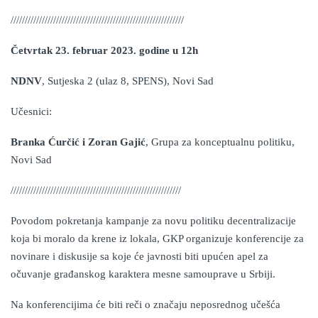
/////////////////////////////////////////////////////////////
Četvrtak 23. februar 2023. godine u 12h
NDNV
, Sutjeska 2 (ulaz 8, SPENS), Novi Sad
Učesnici:
Branka Ćurčić i Zoran Gajić
, Grupa za konceptualnu politiku,
Novi Sad
////////////////////////////////////////////////////////////
Povodom pokretanja kampanje za novu politiku decentralizacije
koja bi moralo da krene iz lokala, GKP organizuje konferencij
e
za
novinare i diskusij
e
sa koje će javnosti biti upućen apel za
očuvanje građanskog karaktera mesne samouprave u Srbiji.
Na konferencijima će biti reči o značaju neposrednog učešća