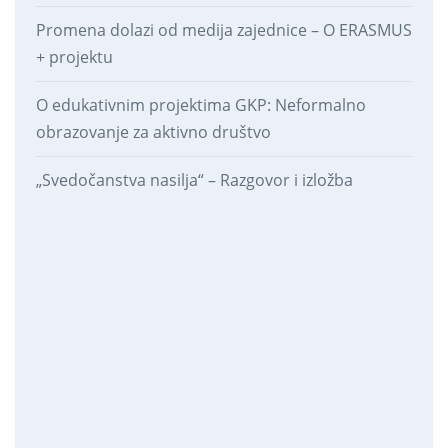
Promena dolazi od medija zajednice – O ERASMUS
+ projektu
O edukativnim projektima GKP: Neformalno
obrazovanje za aktivno društvo
„Svedočanstva nasilja“ – Razgovor i izložba