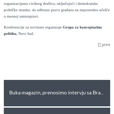
organizacijama civilnog društva, uključujući i demokratske
političke stranke, da odbrane pravo građana na neposredno učešće
u mesnoj samoupravi.
Konferencij
e
za novinare organizuje
Grupa za konceptualnu
politiku
, Novi Sad.
print
Buka magazin, prenosimo intervju sa Brankom Ćurčić: Društvo u Srbiji se drži u pokornosti i krivici koju vlast i te kako eksploatiše