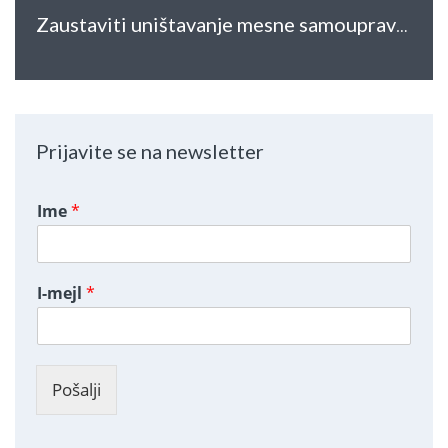
Zaustaviti uništavanje mesne samouprave – Saopštenje za javnost
Prijavite se na newsletter
Ime
*
I-mejl
*
Pošalji