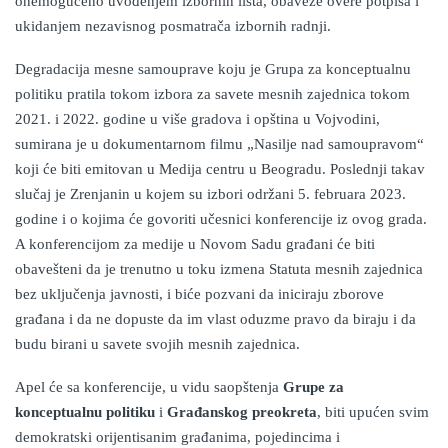
onemogućeno uvođenjem izbornih lista, obaveze overe potpisa i
ukidanjem nezavisnog posmatrača izbornih radnji.
Degradacija mesne samouprave koju je Grupa za konceptualnu
politiku pratila tokom izbora za savete mesnih zajednica tokom
2021. i 2022. godine u više gradova i opština u Vojvodini,
sumirana je u dokumentarnom filmu „Nasilje nad samoupravom“
koji će biti emitovan u Medija centru u Beogradu. Poslednji takav
slučaj je Zrenjanin u kojem su izbori održani 5. februara 2023.
godine i o kojima će govoriti učesnici konferencije iz ovog grada.
A konferencij
om
za medije u Novom Sadu građani će biti
obavešteni da je trenutno u toku izmena Statuta mesnih zajednica
bez uključenja javnosti,
i biće pozvani da iniciraju zborove
građana i da ne dopuste da im vlast oduzme pravo da biraju i da
budu birani u savete svojih mesnih zajednica.
Apel će sa konferencije, u vidu saopštenja
Grupe za
konceptualnu politiku
i
Građanskog preokreta
, biti upućen svim
demokratski orijentisanim građanima, pojedincima i