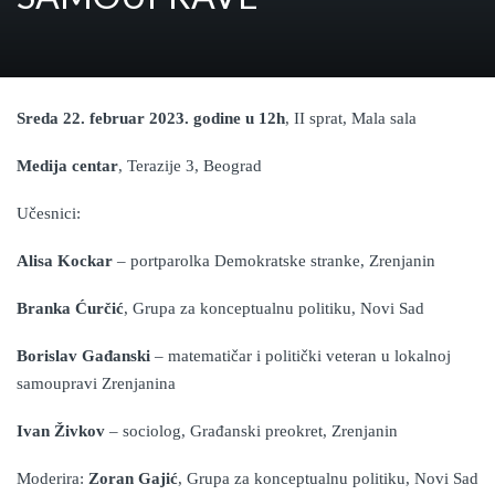
Sreda 22. februar 2023. godine u 12h
, II sprat, Mala sala
Medija centar
, Terazije 3, Beograd
Učesnici:
Alisa Kockar
– portparolka Demokratske stranke, Zrenjanin
Branka Ćurčić
, Grupa za konceptualnu politiku, Novi Sad
Borislav Gađanski
– matematičar i politički veteran u lokalnoj
samoupravi Zrenjanina
Ivan Živkov
– sociolog, Građanski preokret, Zrenjanin
Moderira:
Zoran Gajić
, Grupa za konceptualnu politiku, Novi Sad