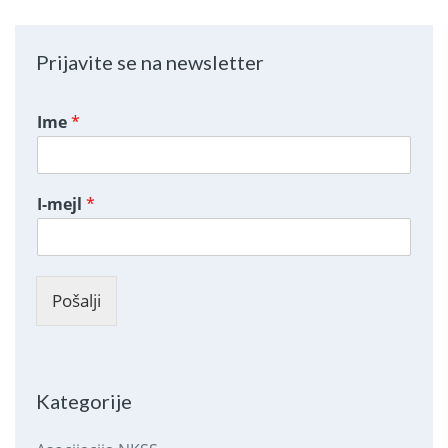
Prijavite se na newsletter
Ime
*
I-mejl
*
Pošalji
Kategorije