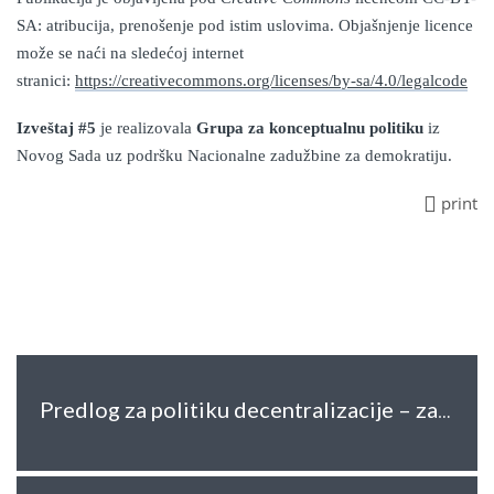
SA: atribucija, prenošenje pod istim uslovima. Objašnjenje licence
može se naći na sledećoj internet
stranici:
https://creativecommons.org/licenses/by-sa/4.0/legalcode
Izveštaj
#5
je realizovala
Grupa za konceptualnu politiku
iz
Novog Sada
uz podršku Na
cionaln
e
zadužbin
e
za demokratiju
.
print
Predlog za politiku decentralizacije – za očuvanje građanskog karaktera mesne samouprave