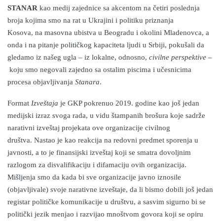
STANAR
kao medij zajednice sa akcentom na četiri poslednja
broja
kojima smo
n
a r
at u Ukrajini
i
politik
u
priznanja
Kosova,
na
masovna ubistva u Beogradu i okolini Mladenovca,
a
onda
i
na
pitanje političkog kapaciteta ljudi u Srbiji,
pokušali da
gledamo iz našeg ugla –
iz lokalne, odnosno,
civilne perspektive
–
koju smo negovali zajedno sa ostalim piscima i učesnicima
procesa objavljivanja
Stanara
.
Format
Izveštaja
je GKP pokrenuo 2019. godine kao još jedan
medijski izraz svoga rada, u vidu štampanih brošura koje sadrže
narativni izveštaj projekata
ove
organizacije civilnog
društva
.
Nastao je kao reakcija na
redovni predmet sporenja u
javnosti, a to je finansijski izveštaj koji se smatra dovoljnim
razlogom za disvalifikaciju i difamaciju ovih organizacija.
Mišljenja smo da kada
bi sve organizacije javno iznosile
(objavljivale) svoje narativne izveštaje,
d
a li bismo dobili još jedan
registar političke komunikacije u društvu,
a sasvim sigurno bi
se
politički jezik menjao i razvijao mnoštvom govora koji se opiru