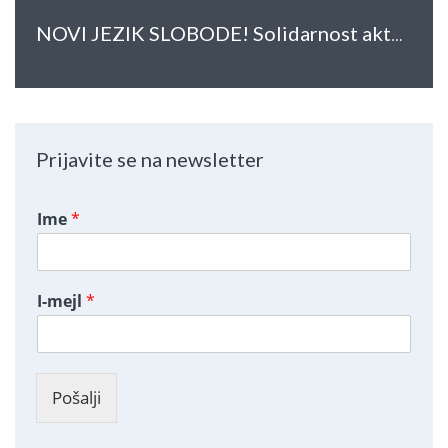
NOVI JEZIK SLOBODE! Solidarnost aktera u kulturi sa studentima u blokadi fakulteta u Srbiji
Prijavite se na newsletter
Ime
*
I-mejl
*
Pošalji