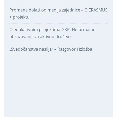
Promena dolazi od medija zajednice – O ERASMUS
+ projektu
O edukativnim projektima GKP: Neformalno
obrazovanje za aktivno društvo
„Svedočanstva nasilja“ – Razgovor i izložba