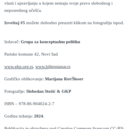
vlasti i upravljanju u kojem nemaju svoje pravo slobodnog i
neposrednog učešća.
Izveštaj #5
možete slobodno preuzeti klikom na fotografiju ispod.
Izdavač:
Grupa za konceptualnu politiku
Pariske komune 42, Novi Sad
www.gkp.org.rs
,
www.
b
iltenstanar.rs
Grafičko oblikovanje:
M
arijana Rot/Šloser
F
otografije:
Slobodan Stošić & GKP
ISBN –
978-86-904024-2-7
Godina izdanja:
202
4
.
Publikacija je objavljena pod
Creative Commons
licencom CC-BY-