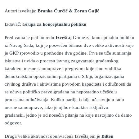
Autori izveštaja:
Branka Ćurčić & Zoran Gajić
Izdavač:
Grupa za konceptualnu politiku
Pred vama je peti po redu
Izveštaj
Grupe za konceptualnu politiku
iz Novog Sada, koji je posvećen bilansu dve velike aktivnosti koje
je GKP sprovodio u prethodne dve godine. Prva se tiče sumiranja
iskustva i uvida o procesu javnog zagovaranja građanskog
karaktera mesne samouprave i pregovora koje smo vodili sa
demokratskim opozicionim partijama u Srbiji, organizacijama
civilnog društva i aktivistima povodom kapaciteta i odlučnosti da
se očuva političko pravo građana na neposredno učešće u
procesima odlučivanja.
Koliko partije i dalje učestvuju u radu
mesne samouprave, iako je njihov karakter isključivo
građanski,
jedno je od nosećih pitanja na koje nastojimo da damo
odgovor.
Druga velika aktivnost obuhvaćena Izveštajem je
Bilten