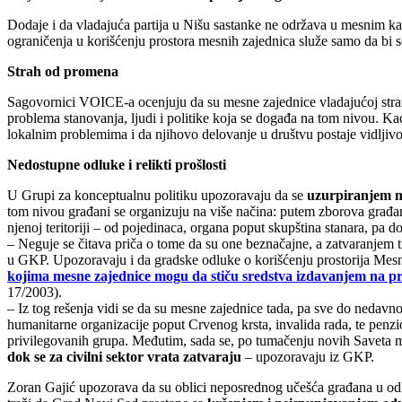
Dodaje i da vladajuća partija u Nišu sastanke ne održava u mesnim k
ograničenja u korišćenju prostora mesnih zajednica služe samo da bi 
Strah od promena
Sagovornici VOICE-a ocenjuju da su mesne zajednice vladajućoj stranc
problema stanovanja, ljudi i politike koja se događa na tom nivou. Kad
lokalnim problemima i da njihovo delovanje u društvu postaje vidljivo
Nedostupne odluke i relikti prošlosti
U Grupi za konceptualnu politiku upozoravaju da se
uzurpiranjem m
tom nivou građani se organizuju na više načina: putem zborova građan
njenoj teritoriji – od pojedinaca, organa poput skupština stanara, pa 
– Neguje se čitava priča o tome da su one beznačajne, a zatvaranjem tih
u GKP. Upozoravaju i da gradske odluke o korišćenju prostorija Mesnih
kojima mesne zajednice mogu da stiču sredstva izdavanjem na pr
17/2003).
– Iz tog rešenja vidi se da su mesne zajednice tada, pa sve do nedavno
humanitarne organizacije poput Crvenog krsta, invalida rada, te penzi
privilegovanih grupa. Međutim, sada se, po tumačenju novih Saveta 
dok se za civilni sektor vrata zatvaraju
– upozoravaju iz GKP.
Zoran Gajić upozorava da su oblici neposrednog učešća građana u od