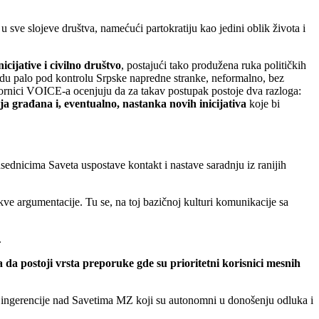
 sve slojeve društva, namećući partokratiju kao jedini oblik života i
icijative i civilno društvo
, postajući tako produžena ruka političkih
u palo pod kontrolu Srpske napredne stranke, neformalno, bez
govornici VOICE-a ocenjuju da za takav postupak postoje dva razloga:
a građana i, eventualno, nastanka novih inicijativa
koje bi
ednicima Saveta uspostave kontakt i nastave saradnju iz ranijih
ve argumentacije. Tu se, na toj bazičnoj kulturi komunikacije sa
.
 da postoji vrsta preporuke gde su prioritetni korisnici mesnih
e ingerencije nad Savetima MZ koji su autonomni u donošenju odluka i