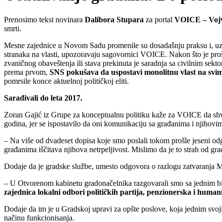
Prenosimo tekst novinara
Dalibora Stupara
za portal
VOICE – Vojvo
smrti.
Mesne zajednice u Novom Sadu promenile su dosadašnju praksu i, u
stranaka na vlasti, upozoravaju sagovornici VOICE. Nakon što je proš
zvaničnog obaveštenja ili stava prekinuta je saradnja sa civilnim sek
prema prvom,
SNS pokušava da uspostavi monolitnu vlast na svi
pomrsile konce aktuelnoj političkoj eliti.
Sarađivali do leta 2017.
Zoran Gajić iz Grupe za konceptualnu politiku kaže za VOICE da shvat
godina, jer se ispostavilo da oni komunikaciju sa građanima i njihov
– Na više od dvadeset dopisa koje smo poslali tokom prošle jeseni odg
građanima iščitava njihova netrpeljivost. Mislimo da je to strah od gra
Dodaje da je gradske službe, umesto odgovora o razlogu zatvaranja 
– U Otvorenom kabinetu gradonačelnika razgovarali smo sa jednim b
zajednica lokalni odbori političkih partija, penzionerska i huma
Dodaje da im je u Gradskoj upravi za opšte poslove, koja jednim svo
načinu funkcionisanja.