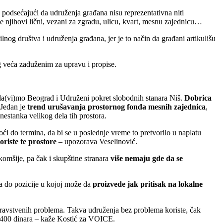
, podsećajući da udruženja građana nisu reprezentativna niti
e njihovi lični, vezani za zgradu, ulicu, kvart, mesnu zajednicu…
ilnog društva i udruženja građana, jer je to način da građani artikulišu
 veća zaduženim za upravu i propise.
Ne da(vi)mo Beograd i Udruženi pokret slobodnih stanara Niš.
Dobrica
 Jedan je
trend urušavanja prostornog fonda mesnih zajednica
,
 nestanka velikog dela tih prostora.
ći do termina, da bi se u poslednje vreme to pretvorilo u naplatu
oriste te prostore
– upozorava Veselinović.
komšije, pa čak i skupštine stranara
više nemaju gde da se
la do pozicije u kojoj može da
proizvede jak pritisak na lokalne
zdravstvenih problema. Takva udruženja bez problema koriste, čak
o 400 dinara – kaže Kostić za VOICE.