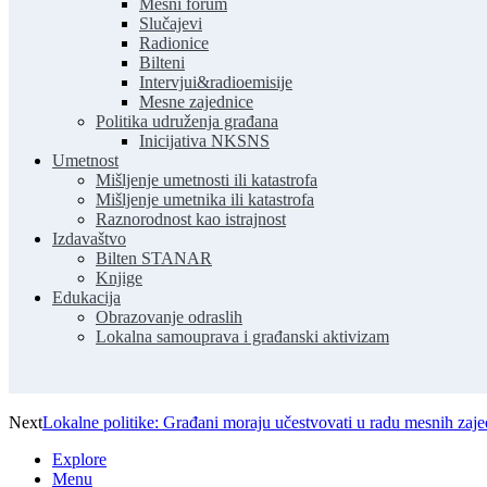
Mesni forum
Slučajevi
Radionice
Bilteni
Intervjui&radioemisije
Mesne zajednice
Politika udruženja građana
Inicijativa NKSNS
Umetnost
Mišljenje umetnosti ili katastrofa
Mišljenje umetnika ili katastrofa
Raznorodnost kao istrajnost
Izdavaštvo
Bilten STANAR
Knjige
Edukacija
Obrazovanje odraslih
Lokalna samouprava i građanski aktivizam
Next
Lokalne politike: Građani moraju učestvovati u radu mesnih zaje
Explore
Menu