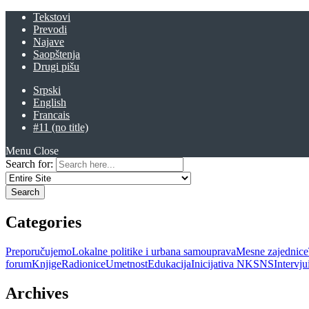
Tekstovi
Prevodi
Najave
Saopštenja
Drugi pišu
Srpski
English
Francais
#11 (no title)
Menu
Close
Search for:
Categories
Preporučujemo
Lokalne politike i urbana samouprava
Mesne zajednice
forum
Knjige
Radionice
Umetnost
Edukacija
Inicijativa NKSNS
Intervj
Archives