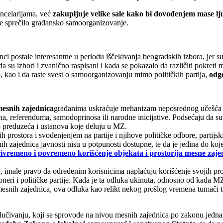
ancelarijama, već
zakupljuje velike sale kako bi dovođenjem mase lj
se sprečilo građansko samoorganizovanje.
i postale interesantne u periodu iščekivanja beogradskih izbora, jer s
a su izbori i zvanično raspisani i kada se pokazalo da različiti pokreti
, kao i da raste svest o samoorganizovanju mimo političkih partija,
odg
esnih zajednica
građanima uskraćuje mehanizam neposrednog učešća u 
a, referenduma, samodoprinosa ili narodne inicijative. Podsećaju da su
do preduzeća i ustanova koje deluju u MZ.
 prostora i svođenjenjem na partije i njihove političke odbore, partijski
 zajednica javnosti nisu u potpunosti dostupne, te da je jedina do koje 
ivremeno i povremeno korišćenje objekata i prostorija mesne zaje
, imale pravo da određenim korisnicima naplaćuju korišćenje svojih prost
oneri i političke partije. Kada je ta odluka ukinuta, odnosno od kada 
mesnih zajednica, ova odluka kao relikt nekog prošlog vremena tumači 
lučivanju, koji se sprovode na nivou mesnih zajednica po zakonu jedn