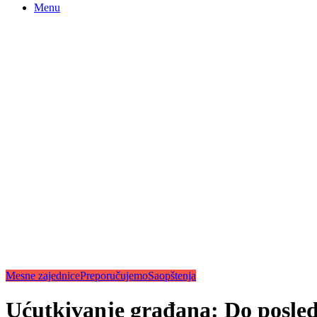
Menu
Mesne zajednice
Preporučujemo
Saopštenja
Ućutkivanje građana: Do posled