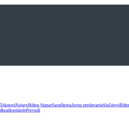
Tekstovi
Najave
Bilten Stanar
Saopštenja
Javna predavanja
Slučajevi
Bilte
ui&radioemisije
Prevodi