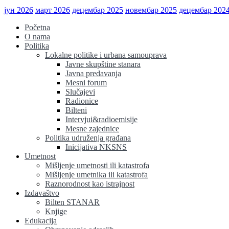
јун 2026
март 2026
децембар 2025
новембар 2025
децембар 202
Početna
O nama
Politika
Lokalne politike i urbana samouprava
Javne skupštine stanara
Javna predavanja
Mesni forum
Slučajevi
Radionice
Bilteni
Intervjui&radioemisije
Mesne zajednice
Politika udruženja građana
Inicijativa NKSNS
Umetnost
Mišljenje umetnosti ili katastrofa
Mišljenje umetnika ili katastrofa
Raznorodnost kao istrajnost
Izdavaštvo
Bilten STANAR
Knjige
Edukacija