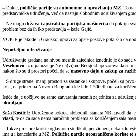
– Dakle,
političke partije su autonomne u upravljanju MZ
. To na
predstavnička udruženja, već da nastaju slobodnim udruživanjem građan
– Ne mogu
država i apstraktna partijska mašinerija
da pokriju svak
problem bez da ih iko predstavlja – kaže Gajić.
VOICE je takođe u Gradskoj upravi za opšte poslove pokušao da dođe
Nepoželjno udruživanje
Udruživanje građana na nivou mesnih zajednica iznedrilo je do sada vi
Veselinović
iz organizacije Ne da(vi)mo Beograd upozorava da su u p
nakon što su ti prostori počeli da se
masovno daju u zakup za različi
– S druge strane, manji prostori za sastanke i skupove, počeli su prvo
koja, na primer na Novom Beogradu ide i do 1.500 dinara za korišćenje
Ističe da je uočljivo ne samo zatvaranja mesnih zajednica za udruženj
okupljaju
.
Saša Kostić
iz Udruženog pokreta slobodnih stanara Niš navodi da je 
vlasti
, te da za sada nema naročitih problema sa korišćenjem sala mes
– Takve prostore koriste uglavnom sindikati, penzioneri, neka zdravst
imaju i kancelarije u MZ.
Političke partije neograničeno koriste te 