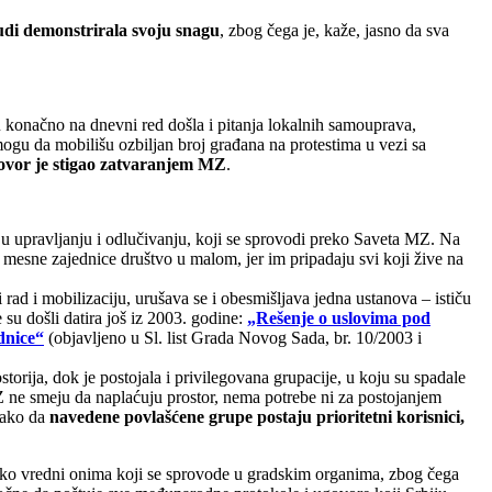
udi demonstrirala svoju snagu
, zbog čega je, kaže, jasno da sva
u konačno na dnevni red došla i pitanja lokalnih samouprava,
 mogu da mobilišu ozbiljan broj građana na protestima u vezi sa
ovor je stigao zatvaranjem MZ
.
upravljanju i odlučivanju, koji se sprovodi preko Saveta MZ. Na
 mesne zajednice društvo u malom, jer im pripadaju svi koji žive na
 rad i mobilizaciju, urušava se i obesmišljava jedna ustanova – ističu
su došli datira još iz 2003. godine:
„Rešenje o uslovima pod
dnice“
(objavljeno u Sl. list Grada Novog Sada, br. 10/2003 i
orija, dok je postojala i privilegovana grupacije, u koju su spadale
MZ ne smeju da naplaćuju prostor, nema potrebe ni za postojanjem
tako da
navedene povlašćene grupe postaju prioritetni korisnici,
ako vredni onima koji se sprovode u gradskim organima, zbog čega