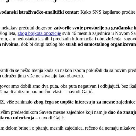
đanski istraživačko-analitički centar
: Kako SNS kapilarno prodire u
z nekakav prećutni dogovor,
zatvorile svoje prostorije za građanske in
log leta,
zbog bojkota opozicije
svih 46 mesnih zajednica u Novom Sad
torom, a u nedostatku jasnih i preciznih informacija i obrazloženja, sa
m nivoima
, dok bi drugi razlog bio
strah od samostalnog organizovanj
ili da se nešto menja kada su nakon izbora pokušali da sa novim preds
im udruženjima više ne shvataju kao obavezu.
ovor smo dobili smo dva puta, oba puta negativan i odbijajući, bez ikak
đana ili autizam paranoične vlasti – navodi Gajić.
MZ, više zanimalo
zbog čega se uopšte interesuju za mesne zajednice
ivšim predsednikom Saveta mesne zajednice koji nam je
dao do znanja
nitarna udruženja
– navodi Gajić.
jim delom brine i o pitanju mesnih zajednica, rečeno da nemaju nikakv