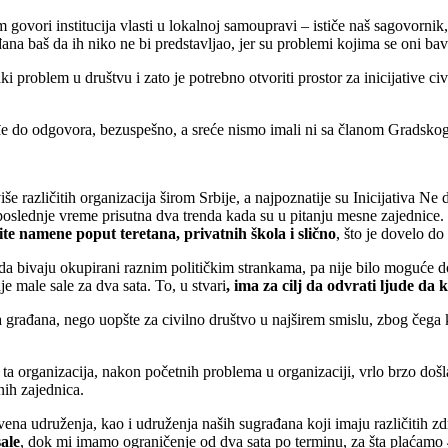
m govori institucija vlasti u lokalnoj samoupravi – ističe naš sagovornik
a baš da ih niko ne bi predstavljao, jer su problemi kojima se oni bav
i problem u društvu i zato je potrebno otvoriti prostor za inicijative civ
 do odgovora, bezuspešno, a sreće nismo imali ni sa članom Gradskog
še različitih organizacija širom Srbije, a najpoznatije su Inicijativa 
oslednje vreme prisutna dva trenda kada su u pitanju mesne zajednice.
te namene poput teretana, privatnih škola i slično
, što je dovelo do
 da bivaju okupirani raznim političkim strankama, pa nije bilo moguće do
 male sale za dva sata. To, u stvari
, ima za cilj da odvrati ljude da k
a građana, nego uopšte za civilno društvo u najširem smislu, zbog čega 
ta organizacija, nakon početnih problema u organizaciji, vrlo brzo doš
nih zajednica.
vena udruženja, kao i udruženja naših sugrađana koji imaju različitih 
sale
, dok mi imamo ograničenje od dva sata po terminu, za šta plaćam