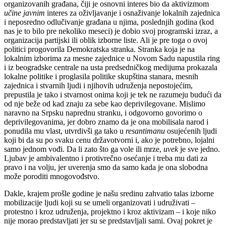
organizovanih građana, čiji je osnovni interes bio da aktivizmom
učine javnim
interes za oživljavanje i osnaživanje lokalnih zajednica
i neposredno odlučivanje građana u njima, poslednjih godina (kod
nas je to bilo pre nekoliko meseci) je dobio svoj programski izraz, a
organizacija partijski ili oblik izborne liste. Ali je pre toga o ovoj
politici progovorila Demokratska stranka. Stranka koja je na
lokalnim izborima za mesne zajednice u Novom Sadu napustila ring
i iz beogradske centrale na usta predsedničkog medijuma prokazala
lokalne politike i proglasila politike skupština stanara, mesnih
zajednica i stvarnih ljudi i njihovih udruženja nepostojećim,
prepustila je tako i stvarnost onima koji je tek ne razumeju budući da
od nje beže od kad znaju za sebe kao deprivilegovane. Mislimo
naravno na Srpsku naprednu stranku, i odgovorno govorimo o
deprivilegovanima, jer
dobro
znamo da je ona mobilisala narod i
ponudila mu vlast, utvrdivši ga tako u
resantimanu
osujećenih ljudi
koji bi da su po svaku cenu državotvorni i, ako je potrebno, lojalni
samo jednom vođi. Da li zato što ga vole ili mrze,
uvek
je sve jedno.
Ljubav je ambivalentno i protivrečno osećanje i treba mu dati za
pravo
i
na volju
, jer u
verenja smo da samo kada je ona slobodna
može poroditi mnogovođstvo.
Dakle, krajem prošle godine je našu sredinu zahvatio talas izborne
mobilizacije ljudi koji su se umeli organizovati i udruživati –
protestno i kroz udruženja, projektno i kroz aktivizam – i koje niko
nije morao predstavljati jer su se predstavljali sami. Ovaj pokret je