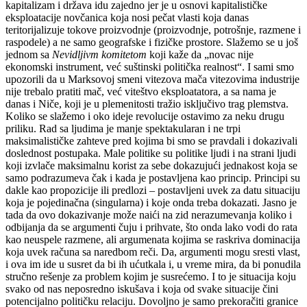
kapitalizam i država idu zajedno jer je u osnovi kapitalističke
eksploatacije novčanica koja nosi pečat vlasti koja danas
teritorijalizuje tokove proizvodnje (proizvodnje, potrošnje, razmene i
raspodele) a ne samo geografske i fizičke prostore. Slažemo se
u još
jednom
sa
Nevidljivm komitetom
koji kaže da „novac nije
ekonomski instrument, već suštinski politička realnost“.
I
sami smo
upozorili da u Marksovoj smeni vitezova mača vitezovima industrije
nije trebalo pratiti mač, već viteštvo eksploatatora, a sa nama je
danas
i Niče, koji je u plemenitosti tražio isključivo trag plemstva.
Koliko se slažemo i oko ideje revolucije ostavimo za neku drugu
priliku. Rad sa ljudima je manje spektakularan i ne
trpi
maksimalističke zahteve pred kojima bi smo se pravdali i dokazivali
doslednost postupaka. Male politike su politike ljudi i na strani ljudi
koji izvlače maksimalnu korist za sebe
dokazujući
jednakost koja se
samo podrazumeva čak i kada je postavljena kao princip. Principi su
dakle kao propozicije ili predlozi – postavljeni uvek za datu situaciju
koja je pojedinačna (singularna) i koj
e
onda treba dokazati. Jasno je
tada
da ovo dokazivanje može naići na zid nerazumevanja koliko i
odbijanja da se argumenti čuju i prihvate, što onda lako vodi do rata
kao neuspele razmene, ali argumenata kojima se
raskriva
dominacija
koja uvek računa sa naredbom reči. Da, argumenti mogu sresti vlast,
i ova im ide u susret da bi ih ućutkala i, u vreme mira, da bi ponudila
stručno rešenje za problem kojim je susrećemo. I to je situacija koju
svako od nas neposredno iskušava i koja od svake situacije čini
potencijalno političku relaciju. Dovoljno je samo prekoračiti granice