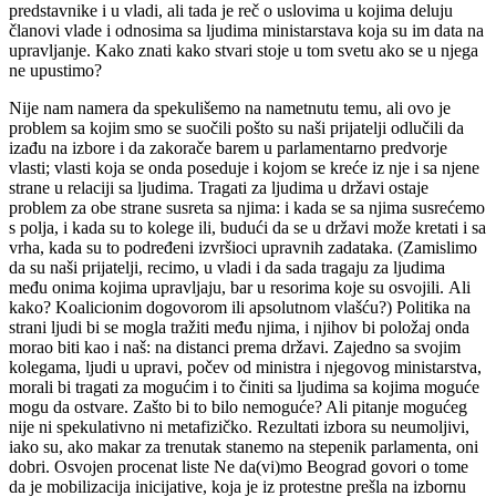
predstavnike i u vladi, ali tada je reč o uslovima u kojima deluju
članovi vlade i odnosima sa ljudima ministarstava koja su im data na
upravljanje. Kako znati kako stvari stoje u tom svetu ako se
u
njega
ne upustimo?
Nije nam namera da spekulišemo na
nametnutu
temu, ali ovo je
problem sa kojim smo se suočili pošto su naši prijatelji odlučili da
izađu na izbore i da zakorače barem u parlamentarno predvorje
vlasti; vlasti koja se onda poseduje i kojom se kreće iz nje i sa njene
strane u relaciji sa ljudima. Tragati za ljudima u državi ostaje
problem za obe strane susreta sa njima: i kada se sa njima susrećemo
s polja, i kada su to kolege ili, budući da se u državi može kretati i sa
vrha, kada su to podređeni izvršioci upravnih zadataka.
(Zamislimo
da su
naši prijatelji, recimo, u vladi i
da
sada tragaju za ljudima
među onima
kojima upravljaju, bar u resorima koje su osvojili.
Ali
k
ako? Koalicionim dogovorom ili apsolutnom vlašću?) Politika na
strani ljudi bi se mogla tražiti među njima, i njihov bi položaj onda
morao biti kao i naš: na distanci prema državi. Zajedno sa svojim
kolegama, ljudi u upravi, počev od ministra i njegovog ministarstva,
morali bi tragati za mogućim i to činiti sa ljudima sa kojima
moguće
mogu da
ostvare
. Zašto bi to bilo nemoguće? Ali pitanje mogućeg
nije ni spekulativno ni metafizičko. Rezultati izbora su neumoljivi,
iako su, ako makar za trenutak stanemo na
stepenik parlamenta
, oni
dobri. Osvojen procenat liste Ne
da(vi)mo
Beograd govori o tome
da je mobilizacija inicijative, koja je iz protestne prešla na izbornu