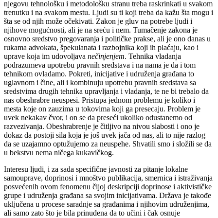
njegovu tehnološku i metodološku stranu treba raskrinkati u svakom
trenutku i na svakom mestu. Ljudi su ti koji treba da kažu šta mogu i
šta se od njih može očekivati. Zakon je gluv na potrebe ljudi i
njihove mogućnosti, ali je na sreću i nem. Tumačenje zakona je
osnovno sredstvo pregovaranja i političke prakse, ali je ono danas u
rukama advokata, špekulanata i razbojnika koji ih plaćaju, kao i
uprave koja im udovoljava
nečinjenjem
. Tehnika vladanja
podrazumeva upotrebu pravnih sredstava i na nama je da i tom
tehnikom ovladamo. Pokreti, inicijative i udruženja građana to
uglavnom i čine, ali i kombinuju upotrebu pravnih sredstava sa
sredstvima drugih tehnika upravljanja i vladanja, te ne bi trebalo da
nas obeshrabre neuspesi. Pristupa jednom problemu je koliko i
mesta koje on zauzima u tokovima koji ga presecaju. Problem je
uvek nekakav čvor, i on se da preseći ukoliko odustanemo od
razvezivanja. Obeshrabrenje je čitljivo na nivou slabosti i ono je
dokaz da postoji sila koja je još uvek jača od nas, ali to nije razlog
da se uzajamno optužujemo za neuspehe. Shvatili smo i složili se da
u bekstvu nema ničega kukavičkog.
Interesu ljudi, i za sada specifične javnosti za pitanje lokalne
samouprave, doprinosi i
mnoštvo publikacija
, smernica i istraživanja
posvećenih ovom fenomenu čijoj deskripciji doprinose i aktivističke
grupe i udruženja građana sa svojim inicijativama. Država je takođe
uključena u procese saradnje sa građanima i njihovim udruženjima,
ali samo zato što je bila prinuđena da to učini i čak osnuje