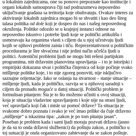
u lokalnim zajednicama, one su ponovo prepoznate kao institucije i
organi lokalnih samouprava čiji rad
podrazumeva neposredno
uključivanje građana sa teritorija koje obuhvataju. Ovakav interes za
aktiviranje lokalnih zajednica mogao bi se shvatiti i
kao deo šireg
talasa politika
od dole
koji je dospeo do nas i našeg neposrednog
okruženja.
Politike odozdo se u krajnjoj instanci odnose na
neposredno iskustvo i potrebe ljudi koje se politički artikulišu i
usmeravaju ka organima vlasti s ciljem da u njoj učestvuju ljudi
kojih se njihovi problemi zaista i tiču. Reprezentativnost u političkim
procedurama je šire shvaćena i nije jedini način učešća ljudi u
politici. Autentični problemi ljudi ne mogu biti rešeni partijskim
programima, niti državnim planovima upravljanja – i to je istorijski i
empirijski dokazana stvar i politička činjenica od koje počinje svako
mišljenje politike koje, i to nije zgoreg ponoviti, nije isključivo
saznajne orijentacije. Iako se oslanja na stvarnost – stanje situacije –
mišljenje ljudi, kada je političko, razvija se u njihovoj saradnji s
ciljem da pronađu
moguće
u datoj situaciji. Politički problem je
formulisan pitanjem: Šta je to što možemo učiniti u ovoj situaciji,
koja je situacija vladavine upravljanjem i koje nije na strani ljudi,
već upravljača koji čak i misle uz pomoć države? Ta situacija je
svakome dobro poznata i svako je već imao prilike da čuje državno
„mišljenje“ u iskazima tipa: „zakon je po tom pitanju jasan“.
Poseban je problem kada i sami ljudi moraju pozvati državu (jasno
je da su to onda državni službenici) da poštuju zakon, a političko u
toj sutuaciji je onda organizovano zahtevanje da se zakon poštuje.