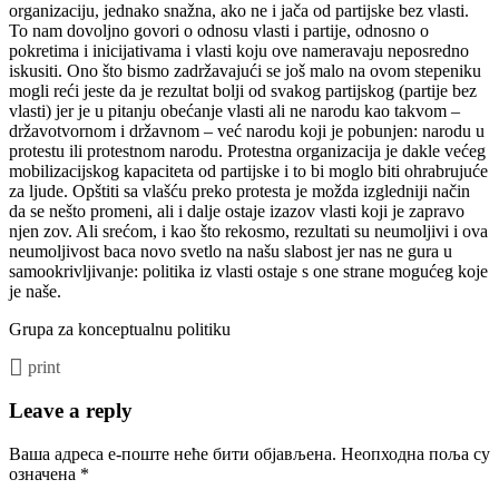
organizaciju, jednako snažna, ako ne i jača od partijske bez vlasti.
To nam dovoljno govori o odnosu vlasti i partije, odnosno o
pokretima i inicijativama i vlasti koju ove nameravaju neposredno
iskusiti. Ono što bismo
zadržavajući se još malo na ovom stepeniku
mogli reći jeste da je rezultat bolji od svakog partijskog (partije bez
vlasti) jer je u pitanju obećanje vlasti ali ne narodu kao takvom –
državotvornom i državnom – već narodu koji je pobunjen: narodu u
protestu ili protestnom narodu. Protestna organizacija je dakle većeg
mobilizacijskog kapaciteta od partijske i to bi moglo biti ohrabrujuće
za ljude. Opštiti sa vlašću preko protesta je možda izgledniji način
da se nešto promeni, ali i dalje
ostaje
izazov vlasti koji je zapravo
njen zov. Ali srećom, i kao što rekosmo, rezultati
su
neumoljivi i ova
neumoljivost baca novo svetlo na našu slabost jer nas ne gura u
samookrivljivanje: politika iz vlasti ostaje s one strane mogućeg
koje
je naše
.
Grupa za konceptualnu politiku
print
Leave a reply
Ваша адреса е-поште неће бити објављена.
Неопходна поља су
означена
*