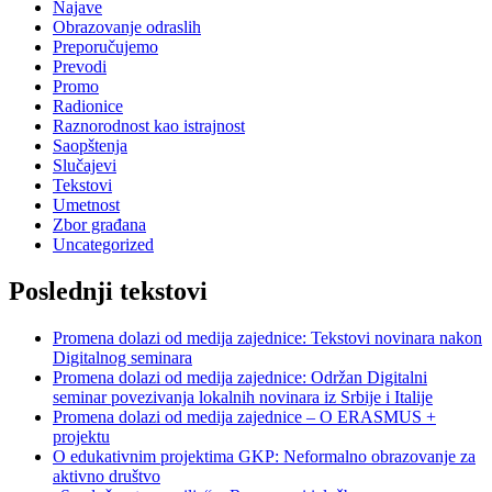
Najave
Obrazovanje odraslih
Preporučujemo
Prevodi
Promo
Radionice
Raznorodnost kao istrajnost
Saopštenja
Slučajevi
Tekstovi
Umetnost
Zbor građana
Uncategorized
Poslednji tekstovi
Promena dolazi od medija zajednice: Tekstovi novinara nakon
Digitalnog seminara
Promena dolazi od medija zajednice: Održan Digitalni
seminar povezivanja lokalnih novinara iz Srbije i Italije
Promena dolazi od medija zajednice – O ERASMUS +
projektu
O edukativnim projektima GKP: Neformalno obrazovanje za
aktivno društvo