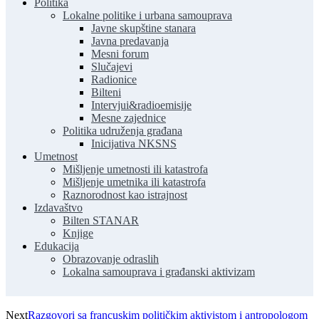
Politika
Lokalne politike i urbana samouprava
Javne skupštine stanara
Javna predavanja
Mesni forum
Slučajevi
Radionice
Bilteni
Intervjui&radioemisije
Mesne zajednice
Politika udruženja građana
Inicijativa NKSNS
Umetnost
Mišljenje umetnosti ili katastrofa
Mišljenje umetnika ili katastrofa
Raznorodnost kao istrajnost
Izdavaštvo
Bilten STANAR
Knjige
Edukacija
Obrazovanje odraslih
Lokalna samouprava i građanski aktivizam
Next
Razgovori sa francuskim političkim aktivistom i antropologom