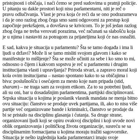
pristojnosti i običaja, i naći ćemo se pred sudovima u pratnji policije.
U pitanju su dakle prostori koji nisu parlamentarni, niti je reč o
pravu odlučivanja. Vlast je prva koja će reći da se ono podrazumeva
i da je ono razlog zbog čega smo sami odgovorni za prestup koji
započinje prekršajem, a dovršava se krivicom. To je još jedan razlog
zbog čega ne treba verovati porazima, već računati sa slabošću koja
je u njima i nastaviti za potragom za
prijateljima
koji će nas osnažiti.
E sad, kakva je situacija u parlamentu? Šta se tamo događa i ima li
ljudi u državi? Može li se tamo misliti svojom glavom i kako se
manifestuje to mišljenje? Šta se može učiniti za sebe i ko smo to mi,
odnosno o čijem i kakvom sopstvu je reč u parlamentu i drugim
institucijama vlasti i upravljanja? Priroda stvari, a zapravo moral koji
kola ovim insitucijama – nastao spontano kako to sa običajima i
biva: poslušnošću i osećajem za mesto koje nam pripada (stid,
sharam
) – ne traga sam za svojom etikom. Za to su potrebni ljudi,
ali su oni, bar u dosadašnjim parlamentima, partijski disciplinovani.
Srpska situacija u kojima je poslanik vlasnik mandata ne menja bitno
ovu situaciju: članstvo se prodaje uvek partijama, ili, ako to nisu više
partije već organizovane bande i kriminalci, članstvo se prodaje da
bi se pristalo na disciplinu glasanja i ćutanja. Sa druge strane,
organizovani ljudi koji se opiru ovakvoj disciplini i koji uvode novi
oblik organizovanja i političkog života organizacije, susreću se sa
disciplinarnim formacijama u kojima moraju tražiti sagovornike.
Situacija je nešto izglednija kada parlamentarci imaju svoje