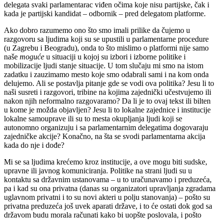
delegata svaki parlamentarac viđen očima koje nisu partijske, čak i
kada je partijski kandidat – odbornik – pred delegatom platforme.
Ako dobro razumemo ono što smo imali prilike da čujemo u
razgovoru sa ljudima koji su se upustili u parlamentarne procedure
(u Zagrebu i Beogradu), onda to što mislimo o platformi nije samo
naše
moguće
u situaciji u kojoj su izbori i izborne politike i
mobilizacije ljudi stanje situacije. U tom slučaju mi smo na istom
zadatku i zauzimamo mesto koje smo odabrali sami i
na kom
onda
delujemo. Ali se postavlja pitanje gde se vodi ova politika? Jesu li to
naši susreti i razgovori, tribine na kojima zajednički učestvujemo ili
nakon njih neformalno razgovaramo? Da li je to ovaj tekst ili bilten
u kome je možda objavljen? Jesu li t
o
lokalne zajednice i institucije
lokalne samouprave ili su to mesta okupljanja ljudi koji se
autonomno organizuju i sa parlamentarnim delegatima dogovaraju
zajedničke akcije? Konačno, na šta se svodi parlamentarna akcija
kada do nje i dođe?
Mi se sa ljudima krećemo kroz institucije, a ove mogu biti sudske,
upravne ili javnog komuniciranja. Politike na strani ljudi su u
kontaktu sa državnim ustanovama – u to uračunavamo i preduzeća,
pa i kad su ona privatna (danas su organizatori upravljanja zgradama
uglavnom privatni i to su novi akteri u polju stanovanja) – pošto su
privatna preduzeća još uvek aparati države, i to će ostati dok god sa
državom budu morala računati kako bi uopšte poslovala, i pošto