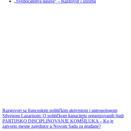
„Svedočanstva nasilja“ – Razgovor i izložba
Razgovori sa francuskim političkim aktivistom i antropologom
Silvenom Lazarisom: O političkom kapacitetu organizovanih ljudi
PARTIJSKO DISCIPLINOVANJE KOMŠILUKA – Ko je
zatvorio mesne zajednice u Novom Sadu za građane?