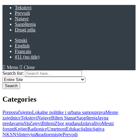
Tekstovi
Prevodi
Najave
Saopštenja
Drugi pišu
Srpski
English
Francais
#11 (no title)
Menu
Close
Search for:
Categories
Preporučujemo
Lokalne politike i urbana samouprava
Mesne
zajednice
Tekstovi
Najave
Bilten Stanar
Saopštenja
Javna
predavanja
Slučajevi
Bilteni
Zbor građana
Izdavaštvo
Mesni
forum
Knjige
Radionice
Umetnost
Edukacija
Inicijativa
NKSNS
Intervjui&radioemisije
Prevodi