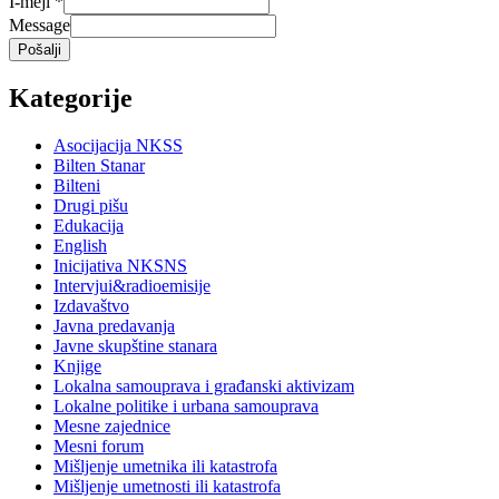
I-mejl
*
Message
Pošalji
Kategorije
Asocijacija NKSS
Bilten Stanar
Bilteni
Drugi pišu
Edukacija
English
Inicijativa NKSNS
Intervjui&radioemisije
Izdavaštvo
Javna predavanja
Javne skupštine stanara
Knjige
Lokalna samouprava i građanski aktivizam
Lokalne politike i urbana samouprava
Mesne zajednice
Mesni forum
Mišljenje umetnika ili katastrofa
Mišljenje umetnosti ili katastrofa