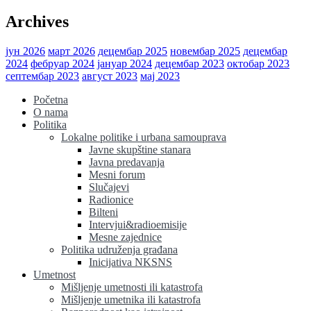
Archives
јун 2026
март 2026
децембар 2025
новембар 2025
децембар
2024
фебруар 2024
јануар 2024
децембар 2023
октобар 2023
септембар 2023
август 2023
мај 2023
Početna
O nama
Politika
Lokalne politike i urbana samouprava
Javne skupštine stanara
Javna predavanja
Mesni forum
Slučajevi
Radionice
Bilteni
Intervjui&radioemisije
Mesne zajednice
Politika udruženja građana
Inicijativa NKSNS
Umetnost
Mišljenje umetnosti ili katastrofa
Mišljenje umetnika ili katastrofa