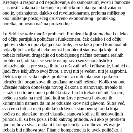
Kretanje u rasponu od nepoštovanja do samorazumljivosti i famozne
„jasnosti“ zakona je kretanje u političkom kako ga mi shvatamo i
ono je, priznajemo, daleko od revolucionarnog preloma mišljenog
kao uništenje postojećeg društveno-ekonomskog i političkog
poretka, odnosno načina proizvodnje.
I u Srbiji se
dole
množe problemi. Problemi koji su
na dnu
i daleko
od očiju partijskih političara i funkcionera, čak daleko i od očiju
njihovih službi upravljanja i kontrole, pa se tako pored komunalnih
pojavljuju i socijalni i ekonomski problemi stanovanja koje bi
trebalo rešavati drugačije od uobičajenog načina tretmana realnih
problema ljudi koja se svode na njihovo senzacionalističko
prikazivanje, a pre svega ih treba rešavati brže i efikasnije, budući da
ljudi žive isključivo svoj život, a ovaj niti je večan, niti je zagrobni.
Deložacije su sada najteži problem i za njih niko osim pokreta
udruženih i organizovanih građana ne traži rešenje. Koliko su one
učestale nakon donošenja novog Zakona o stanovanju trebalo bi
istražiti i o tome doneti politički stav. I to bi trebalo učiniti što pre,
pošto su sada na meti ljudi koji su žrtve prevara i otvorenih
kriminalnih namera da im se oduzme krov nad glavom. Sutra već,
svi ćemo biti na meti politike održivosti stambenog fonda koja
počiva na platežnoj moći vlasnika stanova koji su ili nedovoljnih
prihoda, ili su bez posla i bilo kakvog prihoda. Ali ako je problem
ljudi njihova stvar, onda bi i kompetencija za njihovo rešavanje
trebala biti njihova star. Pitanje kompetencija je uvek političko, i