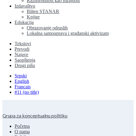
Raznorodnost kao istrajnost
Izdavaštvo
Bilten STANAR
Knjige
Edukacija
Obrazovanje odraslih
Lokalna samouprava i građanski aktivizam
Tekstovi
Prevodi
Najave
Saopštenja
Drugi pišu
Srpski
English
Francais
#11 (no title)
Grupa za konceptualnu politiku
Početna
O nama