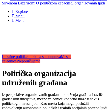
Silvenom Lazarisom: O političkom kapacitetu organizovanih ljudi
Explore
Menu
Menu
Lokalne politike i urbana samouprava
Mesne
zajednice
Preporučujemo
Politička organizacija
udruženih građana
Iz perspektive organizovanih građana, udruženja građana i različitih
građanskih inicijativa, mesne zajednice konačno ulaze u fokus
političkog interesa ljudi. Kao mesta koja
mogu poslužiti
zadovoljenju autonomnih političkih i realnih socijalnih
potreba
ljudi