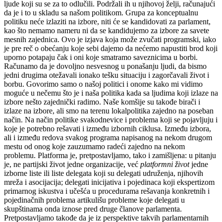
ljude koji su se za to odlučili. Podržali ih u njihovoj želji, računajući
da je i to u skladu sa našom politikom. Grupa za konceptualnu
politiku neće izlaziti na izbore, niti će se kandidovati za parlament,
kao što nemamo nameru ni da se kandidujemo za izbore za savete
mesnih zajednica. Ovo je izjava koja može zvučati programski, iako
je pre reč o obećanju koje sebi dajemo da nećemo napustiti brod koji
uporno potapaju čak i oni koje smatramo saveznicima u borbi.
Računamo da je dovoljno nesvesnog u ponašanju ljudi, da bismo
jedni drugima otežavali ionako tešku situaciju i zagorčavali život i
borbu. Govorimo samo o našoj politici i
onome
kako mi vidimo
moguće u nečemu što je i naša politika kada sa ljudima koji izlaze na
izbore nešto
zajednički
radimo. Naše komšije su takođe birači i
izlaze na izbore, ali smo na terenu lokalpolitika zajedno na poseban
način. Na način politike svakodnevice i problema koji se pojavljuju i
koje je potrebno rešavati i između izbornih ciklusa. Između izbora,
ali i između redova svakog programa napisanog na nekom drugom
mestu od onog koje zauzumamo radeći zajedno na nekom
problemu. Platforma je, pretpostavljamo, tako i zamišljena: u pitanju
je, ne partijski život jedne organizacije, već
platformni
život
jedne
izborne liste ili liste delegata koji su delegati udruženja, njihovih
mreža i asocijacija; delegati inicijativa i pojedinaca koji ekspertizom
primarnog iskustva i učešća u procedurama rešavanja konkretnih i
pojedinačnih problema artikulišu probleme koje delegati u
skupštinama onda iznose pred druge članove parlamenta.
Pretpostavljamo takođe da je iz perspektive takvih parlamentarnih