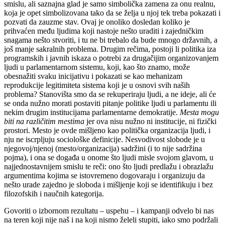
smislu, ali saznajna glad je samo simbolička zamena za onu realnu,
koja je opet simbolizovana tako da se želja
u njoj
tek treba pokazati i
pozvati da zauzme stav. Ovaj je onoliko dosledan koliko je
prihvaćen među ljudima koji nastoje nešto uraditi i zajedničkim
snagama nešto stvoriti, i tu ne bi trebalo da bude mnogo državnih, a
još manje sakralnih problema. Drugim rečima, postoji li politika iza
programskih i javnih iskaza o potrebi za drugačijim organizovanjem
ljudi u parlamentarnom sistemu, koji, kao što znamo, može
obesnažiti svaku inicijativu i pokazati se kao mehanizam
reprodukcije legitimiteta sistema koji je u osnovi svih naših
problema? Stanovišta smo da se rekuperiraju ljudi, a ne ideje, ali će
se onda nužno morati postaviti pitanje politike ljudi u parlamentu ili
nekim drugim institucijama parlamentarne demokratije.
Mesta mogu
biti na različitim mestima
jer ova nisu nužno ni institucije, ni fizički
prostori. Mesto je ovde mišljeno kao politička organizacija ljudi, i
nju ne iscrpljuju sociološke definicije. Nesvodivost slobode je u
njegovoj/njenoj (mesto/organizacija) sadržini (i to nije sadržina
pojma), i
ona se događa
u onome
što ljudi misle svojom glavom, u
najjednostavnijem smislu te reči: ono što ljudi predlažu i obrazlažu
argumentima kojima se istovremeno dogovaraju i organizuju da
nešto urade zajedno
je sloboda i mišljenje koji se identifikuju i bez
filozofskih i naučnih kategorija.
Govoriti o izbornom rezultatu – uspehu – i kampanji odvelo bi nas
na teren koji nije naš i na koji nismo želeli stupiti, iako smo podržali