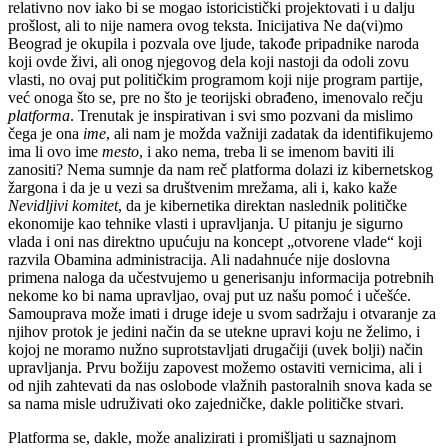
relativno nov iako bi se mogao istoricistički projektovati i u dalju
prošlost, ali to nije namera ovog teksta. Inicijativa Ne
da(vi)mo
Beograd je okupila i pozvala ove ljude, takođe pripadnike naroda
koji ovde živi, ali onog njegovog dela koji nastoji da odoli zovu
vlasti,
no
ovaj put političkim programom koji nije program partije,
već onoga što se, pre no što je teorijski obrađeno, imenovalo rečju
platforma
. Trenutak je inspirativan i svi smo pozvani da mislimo
čega je ona
ime
, ali nam je možda važniji zadatak da identifikujemo
ima li ovo ime
mesto
, i ako nema, treba li se imenom baviti ili
zanositi? Nema sumnje da nam reč platforma dolazi iz kibernetskog
žargona i da je u vezi sa društvenim mrežama, ali i, kako kaže
Nevidljivi komitet
, da je kibernetika direktan naslednik političke
ekonomije kao tehnike vlasti i upravljanja. U pitanju je sigurno
vlada i oni nas direktno upućuju na koncept „otvorene vlade“ koji
razvila Obamina administracija. Ali nadahnuće nije doslovna
primena naloga da učestvujemo u generisanju informacija potrebnih
nekome ko bi nama upravljao, ovaj put uz našu pomoć i učešće.
Samouprava može imati i druge ideje u svom sadržaju i otvaranje za
njihov protok je jedini način da se utekne upravi koju ne želimo, i
kojoj ne moramo nužno
suprotstavljati
drugačiji (uvek bolji) način
upravljanja. Prvu božiju zapovest možemo ostaviti vernicima, ali i
od njih zahtevati da nas oslobode vlažnih pastoralnih snova kada se
sa nama misle udruživati oko zajedničke, dakle političke stvari.
Platforma se, dakle, može analizirati i promišljati u saznajnom