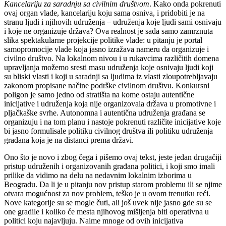
Kancelariju za saradnju sa civilnim društvom
. Kako onda pokrenuti
ovaj organ vlade, kancelariju koju sama osniva, i pridobiti je na
stranu ljudi i njihovih udruženja – udruženja koje ljudi sami osnivaju
i koje ne organizuje država? Ova realnost je sada samo zamrznuta
slika spektakularne projekcije politike vlade: u pitanju je portal
samopromocije vlade koja jasno izražava nameru da organizuje i
civilno društvo. Na lokalnom nivou i u rukavcima različitih domena
upravljanja možemo sresti masu udruženja koje osnivaju ljudi koji
su bliski vlasti i koji u saradnji sa ljudima iz vlasti zloupotrebljavaju
zakonom propisane načine podrške civilnom društvu. Konkursni
poligon je samo jedno od stratišta na kome ostaju autentične
inicijative i udruženja koja nije organizovala država u promotivne i
pljačkaške svrhe. Autonomna i autentična udruženja građana se
organizuju i na tom planu i nastoje pokrenuti različite inicijative koje
bi jasno formulisale politiku civilnog društva ili politiku udruženja
građana koja je na distanci prema državi.
Ono što je novo i zbog čega i pišemo ovaj tekst, jeste jedan drugačiji
pristup udruženih i organizovanih građana politici, i koji smo imali
prilike da vidimo na delu na
nedavnim
lokalnim izborima u
Beogradu. Da li je u pitanju nov pristup starom problemu ili se njime
otvara mogućnost za nov problem, teško je u ovom trenutku reći.
Nove kategorije su se mogle čuti, ali još uvek nije jasno gde su se
one gradile i koliko će mesta njihovog mišljenja biti operativna u
politici koju najavljuju. Naime mnoge od ovih inicijativa