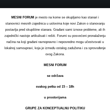
MESNI FORUM
je mesto na kome se okupljamo kao stanari i
stanovnici mesnih zajednica u uslovima koje novi Zakon o stanovanju
postavlja pred skupštine stanara. Građani sami iznose probleme, ali ih
zajednički nastoje artikulisati i rešiti. Forumi su posvećeni pronalaženju
načina na koji građani ravnopravno i neposredno mogu učestvovati u
lokalnoj samoupravi, koja je između ostalog zadužena i za sprovođenje
ovog Zakona.
MESNI FORUM
se održava
svakog petka od 15 – 18h
u prostorijama
GRUPE ZA KONCEPTUALNU POLITIKU