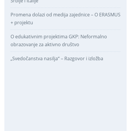
Srbije i Italije
Promena dolazi od medija zajednice – O ERASMUS
+ projektu
O edukativnim projektima GKP: Neformalno
obrazovanje za aktivno društvo
„Svedočanstva nasilja“ – Razgovor i izložba