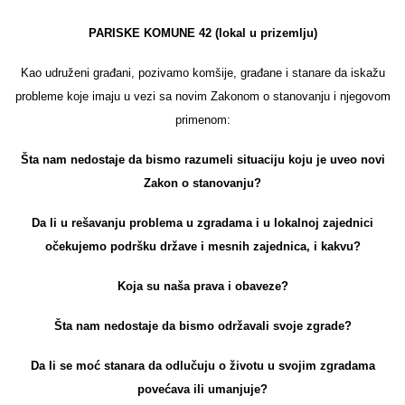
PARISKE KOMUNE 42 (lokal u prizemlju)
Kao udruženi građani, pozivamo komšije, građane i stanare da iskažu
probleme koje imaju u vezi sa novim Zakonom o stanovanju i njegovom
primenom:
Šta nam nedostaje da bismo razumeli situaciju koju je uveo novi
Zakon o stanovanju?
Da li u rešavanju problema u zgradama i u lokalnoj zajednici
očekujemo podršku države i mesnih zajednica, i kakvu?
Koja su naša prava i obaveze?
Šta nam nedostaje da bismo održavali svoje zgrade?
Da li se moć stanara da odlučuju o životu u svojim zgradama
povećava ili umanjuje?