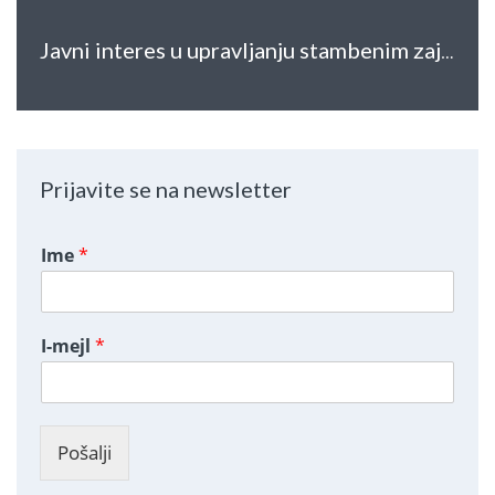
Javni interes u upravljanju stambenim zajednicama, javna diskusija sa Ljubinkom Pejčić, četvrtak 25. januar u 19h u CK13
Prijavite se na newsletter
Ime
*
I-mejl
*
Pošalji