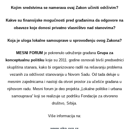
Kojim sredstvima se namerava ovaj Zakon učiniti održivim?
Kakve su finansijske mogućnosti pred građanima da odgovore na
obaveze koje donosi privatno vlasništvo nad stanovima?
Koja je uloga lokalne samouprave u sprovođenju ovog Zakona?
MESNI FORUM
je pokrenulo udruženje građana
Grupa za
konceptualnu politiku
koje su 2011. godine osnovali bivši predsednici
skupština stanara, kako bi organizovano radili na rešavanju problema
vezanih za održivost stanovanja u Novom Sadu. Od tada deluje u
mesnim zajednicama i nastoji da otvori prostor za učešće građana u
njihovom radu. Mesni forum je deo projekta „Lokalne politike i urbana
samouprava“ koji se realizuje uz podršku Fondacije za otvoreno
društvo, Srbija.
Više informacija na:
www.gkp.org.rs