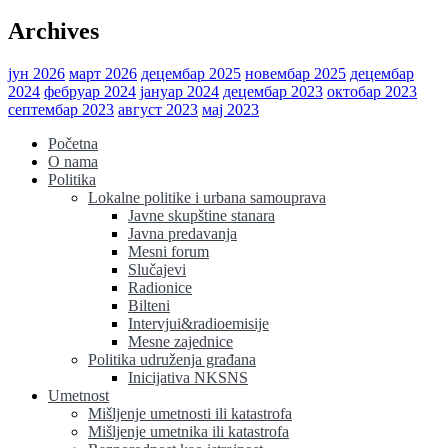
Archives
јун 2026
март 2026
децембар 2025
новембар 2025
децембар
2024
фебруар 2024
јануар 2024
децембар 2023
октобар 2023
септембар 2023
август 2023
мај 2023
Početna
O nama
Politika
Lokalne politike i urbana samouprava
Javne skupštine stanara
Javna predavanja
Mesni forum
Slučajevi
Radionice
Bilteni
Intervjui&radioemisije
Mesne zajednice
Politika udruženja građana
Inicijativa NKSNS
Umetnost
Mišljenje umetnosti ili katastrofa
Mišljenje umetnika ili katastrofa