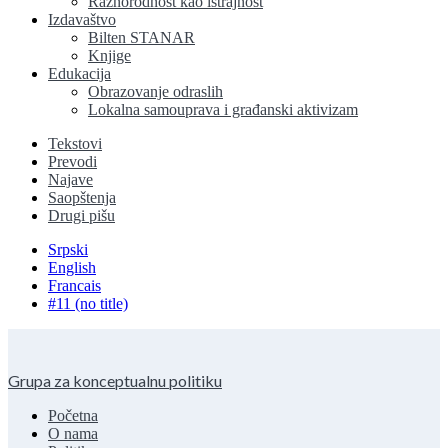
Raznorodnost kao istrajnost
Izdavaštvo
Bilten STANAR
Knjige
Edukacija
Obrazovanje odraslih
Lokalna samouprava i građanski aktivizam
Tekstovi
Prevodi
Najave
Saopštenja
Drugi pišu
Srpski
English
Francais
#11 (no title)
Grupa za konceptualnu politiku
Početna
O nama