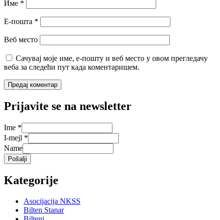
Име
*
Е-пошта
*
Веб место
Сачувај моје име, е-пошту и веб место у овом прегледачу
веба за следећи пут када коментаришем.
Prijavite se na newsletter
Ime
*
I-mejl
*
Name
Pošalji
Kategorije
Asocijacija NKSS
Bilten Stanar
Bilteni