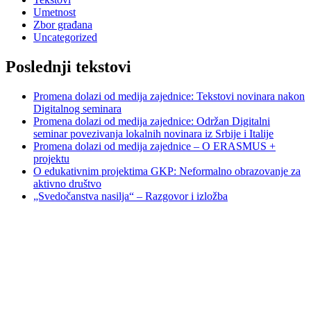
Umetnost
Zbor građana
Uncategorized
Poslednji tekstovi
Promena dolazi od medija zajednice: Tekstovi novinara nakon
Digitalnog seminara
Promena dolazi od medija zajednice: Održan Digitalni
seminar povezivanja lokalnih novinara iz Srbije i Italije
Promena dolazi od medija zajednice – O ERASMUS +
projektu
O edukativnim projektima GKP: Neformalno obrazovanje za
aktivno društvo
„Svedočanstva nasilja“ – Razgovor i izložba