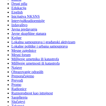
Drugi pišu
Edukacija
English
Inicijativa NKSNS
Intervjui&radioemisije
Izdavaštvo
Javna predavanja
Javne skupštine stanara
Knjige
Lokalna samouprava i građanski aktivizam
Lokalne politike i urbana samouprava
Mesne zajednice
Mesni forum
Mišljenje umetnika ili katastrofa
Mišljenje umetnosti ili katastrofa
Najave
Obrazovanje odraslih
Preporučujemo
Prevodi
Promo
Radionice
Raznorodnost kao istrajnost
Saopštenja
Slučajevi
Tekstovi