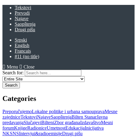
Tekstovi
Prevodi
Najave
Saopštenja
Drugi pišu
Srpski
English
Francais
#11 (no title)
Menu
Close
Search for:
Categories
Preporučujemo
Lokalne politike i urbana samouprava
Mesne
zajednice
Tekstovi
Najave
Saopštenja
Bilten Stanar
Javna
predavanja
Slučajevi
Bilteni
Zbor građana
Izdavaštvo
Mesni
forum
Knjige
Radionice
Umetnost
Edukacija
Inicijativa
NKSNS
Intervjui&radioemisije
Drugi pišu