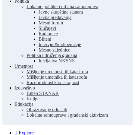
Politika
Lokalne politike i urbana samouprava
Javne skupštine stanara
Javna predavanja
Mesni forum
Slučajevi
Radionice
Bilteni
Intervjui&radioemisije
Mesne zajednice
Politika udruženja građana
Inicijativa NKSNS
Umetnost
Mišljenje umetnosti ili katastrofa
Mišljenje umetnika ili katastrofa
Raznorodnost kao istrajnost
Izdavaštvo
Bilten STANAR
Knjige
Edukacija
Obrazovanje odraslih
Lokalna samouprava i građanski aktivizam
Explore