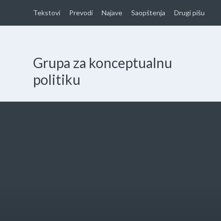
Tekstovi
Prevodi
Najave
Saopštenja
Drugi pišu
Grupa za konceptualnu
politiku