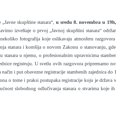
e „Javne skupštine stanara“,
u sredu 8. novembra u 19h
javimo izveštaje o prvoj „Javnoj skupštini stanara“ održa
koliko fotografija koje oslikavaju atmosferu razgovora
jenja stanara i komšija o novom Zakonu o stanovanju, gde
stu stanara u njemu, o profesionalnim upravnicima stambe
jednice registruju. U svetlu ovih razgovora pripremamo n
način i put obavezne registracije stambenih zajednica do 
na o tome i praksi postupaka registracije koju je država 
ućnost slobodnog odlučivanja stanara o stvarima koje ih