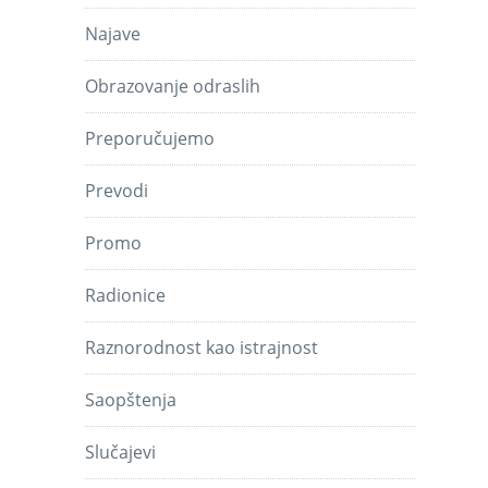
Najave
Obrazovanje odraslih
Preporučujemo
Prevodi
Promo
Radionice
Raznorodnost kao istrajnost
Saopštenja
Slučajevi