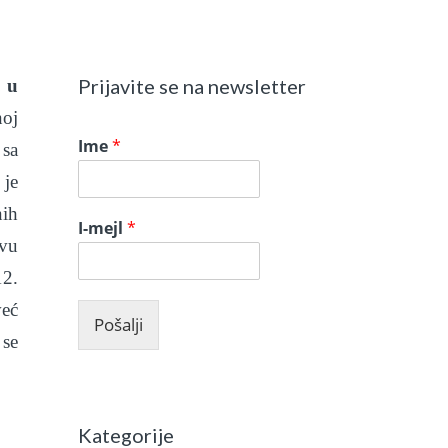
Prijavite se na newsletter
, u
noj
Ime
*
 sa
 je
nih
I-mejl
*
ovu
12.
već
Pošalji
 se
Kategorije