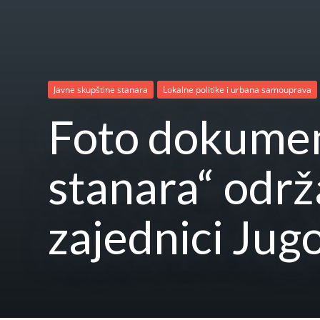
Javne skupštine stanara
Lokalne politike i urbana samouprava
Foto dokument
stanara“ održ
zajednici Jug