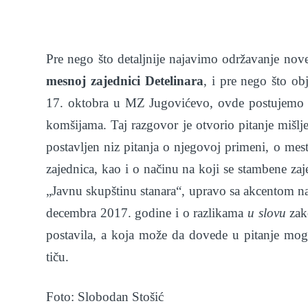
Pre nego što detaljnije najavimo održavanje nov
mesnoj zajednici Detelinara
, i pre nego što ob
17. oktobra u MZ Jugovićevo, ovde postujemo ne
komšijama. Taj razgovor je otvorio pitanje mišl
postavljen niz pitanja o njegovoj primeni, o me
zajednica, kao i o načinu na koji se stambene za
„Javnu skupštinu stanara“, upravo sa akcentom na 
decembra 2017. godine i o razlikama
u slovu
zako
postavila, a koja može da dovede u pitanje mog
tiču.
Foto: Slobodan Stošić