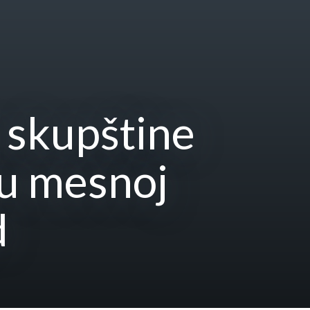
 skupštine
 u mesnoj
d