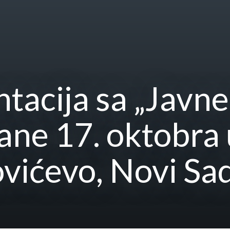
acija sa „Javne
ane 17. oktobra
ovićevo, Novi Sa