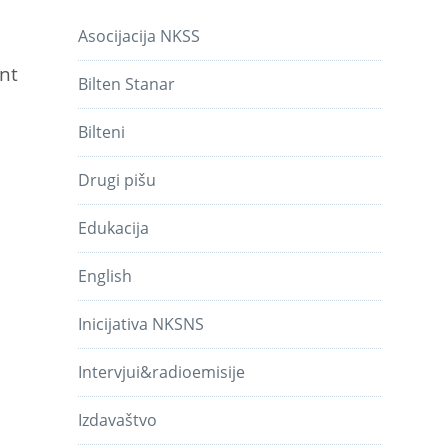
Asocijacija NKSS
int
Bilten Stanar
Bilteni
Drugi pišu
Edukacija
English
Inicijativa NKSNS
Intervjui&radioemisije
Izdavaštvo