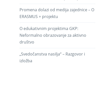
Promena dolazi od medija zajednice – O
ERASMUS + projektu
O edukativnim projektima GKP:
Neformalno obrazovanje za aktivno
društvo
„Svedočanstva nasilja“ – Razgovor i
izložba