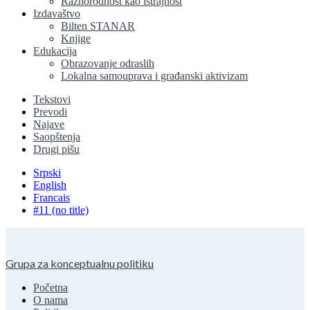
Raznorodnost kao istrajnost
Izdavaštvo
Bilten STANAR
Knjige
Edukacija
Obrazovanje odraslih
Lokalna samouprava i građanski aktivizam
Tekstovi
Prevodi
Najave
Saopštenja
Drugi pišu
Srpski
English
Francais
#11 (no title)
Grupa za konceptualnu politiku
Početna
O nama