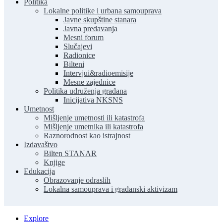
Politika
Lokalne politike i urbana samouprava
Javne skupštine stanara
Javna predavanja
Mesni forum
Slučajevi
Radionice
Bilteni
Intervjui&radioemisije
Mesne zajednice
Politika udruženja građana
Inicijativa NKSNS
Umetnost
Mišljenje umetnosti ili katastrofa
Mišljenje umetnika ili katastrofa
Raznorodnost kao istrajnost
Izdavaštvo
Bilten STANAR
Knjige
Edukacija
Obrazovanje odraslih
Lokalna samouprava i građanski aktivizam
Explore