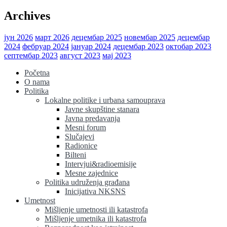
Archives
јун 2026
март 2026
децембар 2025
новембар 2025
децембар
2024
фебруар 2024
јануар 2024
децембар 2023
октобар 2023
септембар 2023
август 2023
мај 2023
Početna
O nama
Politika
Lokalne politike i urbana samouprava
Javne skupštine stanara
Javna predavanja
Mesni forum
Slučajevi
Radionice
Bilteni
Intervjui&radioemisije
Mesne zajednice
Politika udruženja građana
Inicijativa NKSNS
Umetnost
Mišljenje umetnosti ili katastrofa
Mišljenje umetnika ili katastrofa