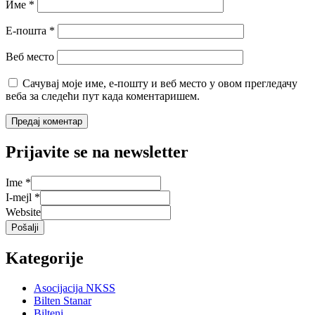
Име
*
Е-пошта
*
Веб место
Сачувај моје име, е-пошту и веб место у овом прегледачу
веба за следећи пут када коментаришем.
Prijavite se na newsletter
Ime
*
I-mejl
*
Website
Pošalji
Kategorije
Asocijacija NKSS
Bilten Stanar
Bilteni