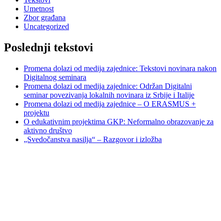
Umetnost
Zbor građana
Uncategorized
Poslednji tekstovi
Promena dolazi od medija zajednice: Tekstovi novinara nakon
Digitalnog seminara
Promena dolazi od medija zajednice: Održan Digitalni
seminar povezivanja lokalnih novinara iz Srbije i Italije
Promena dolazi od medija zajednice – O ERASMUS +
projektu
O edukativnim projektima GKP: Neformalno obrazovanje za
aktivno društvo
„Svedočanstva nasilja“ – Razgovor i izložba