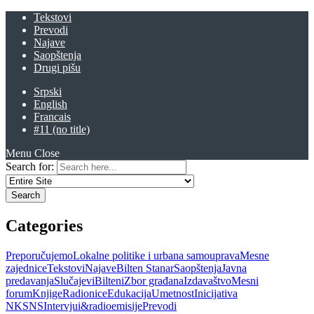
Tekstovi
Prevodi
Najave
Saopštenja
Drugi pišu
Srpski
English
Francais
#11 (no title)
Menu
Close
Search for:
Categories
Preporučujemo
Lokalne politike i urbana samouprava
Mesne
zajednice
Tekstovi
Najave
Bilten Stanar
Saopštenja
Javna
predavanja
Slučajevi
Bilteni
Zbor građana
Izdavaštvo
Mesni
forum
Knjige
Radionice
Edukacija
Umetnost
Inicijativa
NKSNS
Intervjui&radioemisije
Prevodi