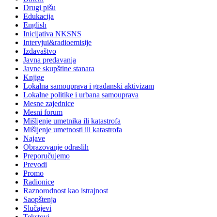
Drugi pišu
Edukacija
English
Inicijativa NKSNS
Intervjui&radioemisije
Izdavaštvo
Javna predavanja
Javne skupštine stanara
Knjige
Lokalna samouprava i građanski aktivizam
Lokalne politike i urbana samouprava
Mesne zajednice
Mesni forum
Mišljenje umetnika ili katastrofa
Mišljenje umetnosti ili katastrofa
Najave
Obrazovanje odraslih
Preporučujemo
Prevodi
Promo
Radionice
Raznorodnost kao istrajnost
Saopštenja
Slučajevi
Tekstovi