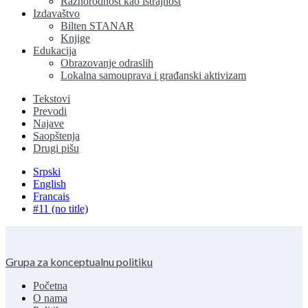
Raznorodnost kao istrajnost
Izdavaštvo
Bilten STANAR
Knjige
Edukacija
Obrazovanje odraslih
Lokalna samouprava i građanski aktivizam
Tekstovi
Prevodi
Najave
Saopštenja
Drugi pišu
Srpski
English
Francais
#11 (no title)
Grupa za konceptualnu politiku
Početna
O nama