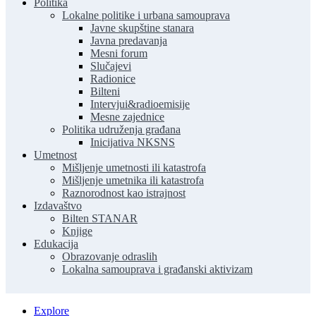
Politika
Lokalne politike i urbana samouprava
Javne skupštine stanara
Javna predavanja
Mesni forum
Slučajevi
Radionice
Bilteni
Intervjui&radioemisije
Mesne zajednice
Politika udruženja građana
Inicijativa NKSNS
Umetnost
Mišljenje umetnosti ili katastrofa
Mišljenje umetnika ili katastrofa
Raznorodnost kao istrajnost
Izdavaštvo
Bilten STANAR
Knjige
Edukacija
Obrazovanje odraslih
Lokalna samouprava i građanski aktivizam
Explore