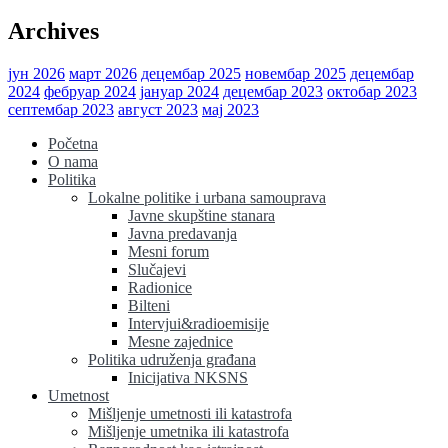
Archives
јун 2026
март 2026
децембар 2025
новембар 2025
децембар
2024
фебруар 2024
јануар 2024
децембар 2023
октобар 2023
септембар 2023
август 2023
мај 2023
Početna
O nama
Politika
Lokalne politike i urbana samouprava
Javne skupštine stanara
Javna predavanja
Mesni forum
Slučajevi
Radionice
Bilteni
Intervjui&radioemisije
Mesne zajednice
Politika udruženja građana
Inicijativa NKSNS
Umetnost
Mišljenje umetnosti ili katastrofa
Mišljenje umetnika ili katastrofa