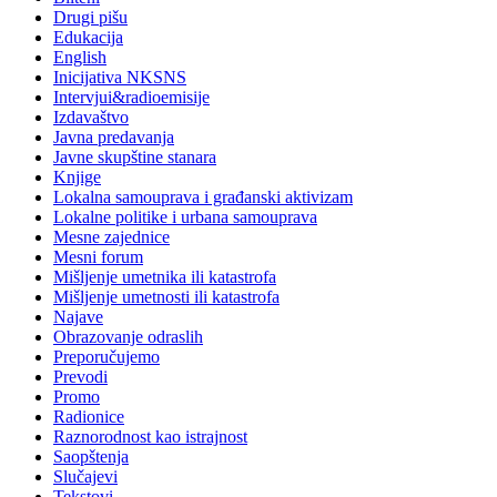
Drugi pišu
Edukacija
English
Inicijativa NKSNS
Intervjui&radioemisije
Izdavaštvo
Javna predavanja
Javne skupštine stanara
Knjige
Lokalna samouprava i građanski aktivizam
Lokalne politike i urbana samouprava
Mesne zajednice
Mesni forum
Mišljenje umetnika ili katastrofa
Mišljenje umetnosti ili katastrofa
Najave
Obrazovanje odraslih
Preporučujemo
Prevodi
Promo
Radionice
Raznorodnost kao istrajnost
Saopštenja
Slučajevi
Tekstovi