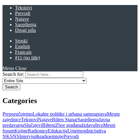
Tekstovi
Prevodi
Najave
Saopštenja
Drugi pišu
Srpski
English
Francais
#11 (no title)
Menu
Close
Search for:
Categories
Preporučujemo
Lokalne politike i urbana samouprava
Mesne
zajednice
Tekstovi
Najave
Bilten Stanar
Saopštenja
Javna
predavanja
Slučajevi
Bilteni
Zbor građana
Izdavaštvo
Mesni
forum
Knjige
Radionice
Edukacija
Umetnost
Inicijativa
NKSNS
Intervjui&radioemisije
Prevodi