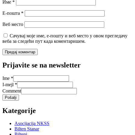
Име
*
Е-пошта
*
Веб место
Сачувај моје име, е-пошту и веб место у овом прегледачу
веба за следећи пут када коментаришем.
Prijavite se na newsletter
Ime
*
I-mejl
*
Comment
Pošalji
Kategorije
Asocijacija NKSS
Bilten Stanar
Bilteni