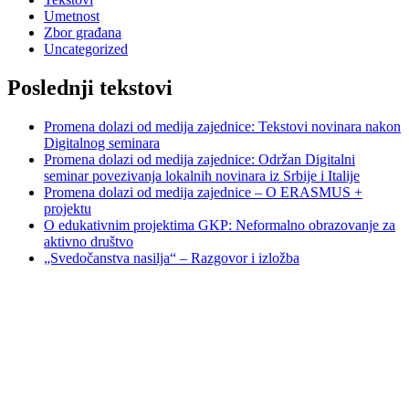
Umetnost
Zbor građana
Uncategorized
Poslednji tekstovi
Promena dolazi od medija zajednice: Tekstovi novinara nakon
Digitalnog seminara
Promena dolazi od medija zajednice: Održan Digitalni
seminar povezivanja lokalnih novinara iz Srbije i Italije
Promena dolazi od medija zajednice – O ERASMUS +
projektu
O edukativnim projektima GKP: Neformalno obrazovanje za
aktivno društvo
„Svedočanstva nasilja“ – Razgovor i izložba