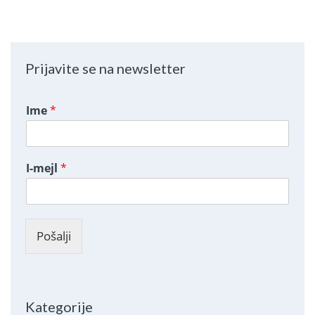
Prijavite se na newsletter
Ime
*
I-mejl
*
Pošalji
Kategorije