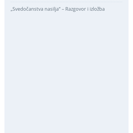
„Svedočanstva nasilja“ – Razgovor i izložba