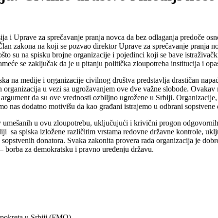
nsija i Uprave za sprečavanje pranja novca da bez odlaganja predoče os
lan zakona na koji se pozvao direktor Uprave za sprečavanje pranja nov
što su na spisku brojne organizacije i pojedinci koji se bave istraživa
eće se zaključak da je u pitanju politička zloupotreba institucija i op
ka na medije i organizacije civilnog društva predstavlja drastičan napa
 organizacija u vezi sa ugrožavanjem ove dve važne slobode. Ovakav na
e argument da su ove vrednosti ozbiljno ugrožene u Srbiji. Organizacije
i samo nas dodatno motivišu da kao građani istrajemo u odbrani sopstvene
 umešanih u ovu zloupotrebu, uključujući i krivični progon odgovornih,
 sa spiska izložene različitim vrstama redovne državne kontrole, uklju
sopstvenih donatora. Svaka zakonita provera rada organizacija je dobro
ija – borba za demokratsku i pravno uređenju državu.
pokreta u Srbiji (FMO)