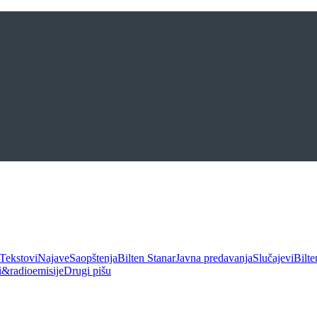
Tekstovi
Najave
Saopštenja
Bilten Stanar
Javna predavanja
Slučajevi
Bilte
ui&radioemisije
Drugi pišu