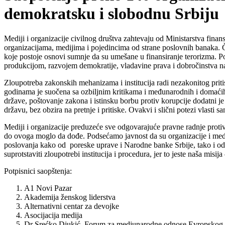
demokratsku i slobodnu Srbiju
Mediji i organizacije civilnog društva zahtevaju od Ministarstva fina
organizacijama, medijima i pojedincima od strane poslovnih banaka. Č
koje postoje osnovi sumnje da su umešane u finansiranje terorizma. Po
produkcijom, razvojem demokratije, vladavine prava i dobročinstva nam
Zloupotreba zakonskih mehanizama i institucija radi nezakonitog pritis
godinama je suočena sa ozbiljnim kritikama i međunarodnih i domaćih
države, poštovanje zakona i istinsku borbu protiv korupcije dodatni j
državu, bez obzira na pretnje i pritiske. Ovakvi i slični potezi vlast
Mediji i organizacije preduzeće sve odgovarajuće pravne radnje protiv
do ovoga moglo da dođe. Podsećamo javnost da su organizacije i mediji
poslovanja kako od poreske uprave i Narodne banke Srbije, tako i od 
suprotstaviti zloupotrebi institucija i procedura, jer to jeste naša mis
Potpisnici saopštenja:
A1 Novi Pazar
Akademija ženskog liderstva
Alternativni centar za devojke
Asocijacija medija
Dr Srećko Djukić, Forum za medjunarodne odnose Evropskog 