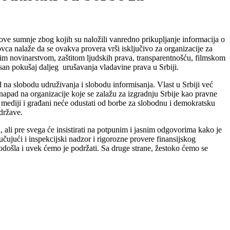
nove sumnje zbog kojih su naložili vanredno prikupljanje informacija o
ca nalaže da se ovakva provera vrši isključivo za organizacije za
čkim novinarstvom, zaštitom ljudskih prava, transparentnošću, filmskom
asan pokušaj daljeg urušavanja vladavine prava u Srbiji.
d na slobodu udruživanja i slobodu informisanja. Vlast u Srbiji već
pad na organizacije koje se zalažu za izgradnju Srbije kao pravne
, mediji i građani neće odustati od borbe za slobodnu i demokratsku
 države.
 ali pre svega će insistirati na potpunim i jasnim odgovorima kako je
čujući i inspekcijski nadzor i rigorozne provere finansijskog
došla i uvek ćemo je podržati. Sa druge strane, žestoko ćemo se