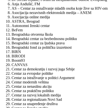
Anja Anđušić, FM
AS – Centar za osnaživanje mladih osoba koje žive sa HIV-o
Asocijacija nezavisnih elektronskih medija – ANEM
Asocijacija online medija
ASTRA, Beograd
Autonomni ženski centar
BeFem
Beogradska otvorena škola
Beogradski centar za bezbednosnu politiku
Beogradski centar za ljudska prava
Beogradski fond za političku izuzetnost
BIRN
BIRODI
Boom93
CANVAS
Centar za demokratiju i razvoj juga Srbije
Centar za evropske politike
Centar za istraživanje u politici Argument
Centar modernih veština
Centar za nenasilnu akciju
Centar za praktičnu politiku
Centar za razvoj lokalnih medija
Centar za regionalizam Novi Sad
Centar za unapređenje društva