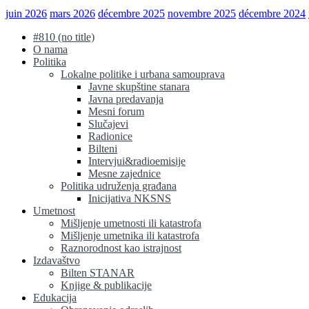
juin 2026
mars 2026
décembre 2025
novembre 2025
décembre 2024
#810 (no title)
O nama
Politika
Lokalne politike i urbana samouprava
Javne skupštine stanara
Javna predavanja
Mesni forum
Slučajevi
Radionice
Bilteni
Intervjui&radioemisije
Mesne zajednice
Politika udruženja građana
Inicijativa NKSNS
Umetnost
Mišljenje umetnosti ili katastrofa
Mišljenje umetnika ili katastrofa
Raznorodnost kao istrajnost
Izdavaštvo
Bilten STANAR
Knjige & publikacije
Edukacija