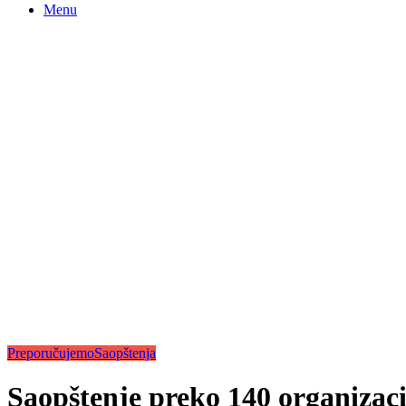
Menu
Preporučujemo
Saopštenja
Saopštenje preko 140 organizacij