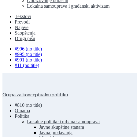
Obrazovanje odraslih
Lokalna samouprava i građanski aktivizam
Tekstovi
Prevodi
Najave
Saopštenja
Drugi pišu
#996 (no title)
#995 (no title)
#991 (no title)
#11 (no title)
Grupa za konceptualnu politiku
#810 (no title)
O nama
Politika
Lokalne politike i urbana samouprava
Javne skupštine stanara
Javna predavanja