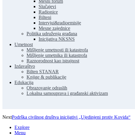
Mesni forum
Slučajevi
Radionice
Bilteni
Intervjui&radioemisije
Mesne zajednice
Politika udruženja građana
Inicijativa NKSNS
Umetnost
Mišljenje umetnosti ili katastrofa
Mišljenje umetnika ili katastrofa
Raznorodnost kao istrajnost
Izdavaštvo
Bilten STANAR
Knjige & publikacije
Edukacija
Obrazovanje odraslih
Lokalna samouprava i građanski aktivizam
Next
Podrška civilnog društva inicijativi „Ujedinjeni protiv Kovida“
Explore
Menu