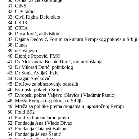
Centar za ženske studije
CINS
City radio
Civil Rights Defenders
CK13
CRTA
Daca Jović, aktivistkinja
Dajana Đedović, Forum za kulturu Evropskog pokreta u Srbiji
Danas
net Valjevo
Djordje Popović, FMO
Dr Aleksandra Bosnić Đurić, kulturološkinja
Dr Milorad Đurić, politikolog
Dr Sonja Avlijaš, FzK
Dragan Srećković
Društvo za obrazovanje odraslih
Evropski pokret u Srbiji
Evropski pokret Valjevo (Slavica i Vladimir Pantić)
Mreža Evropskog pokreta u Srbiji
Mreža za politike prema drogama u jugoistočnoj Evropi
Fond B92
Fond za humanitarno pravo
Fondacija Ana i Vlade Divac
Fondacija Catalyst Balkans
Fondacija Jelena Šantić