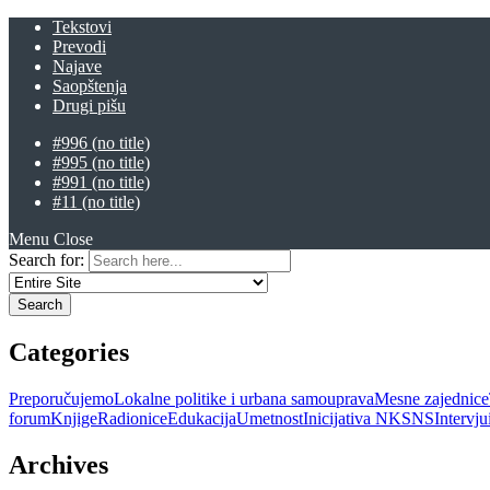
Tekstovi
Prevodi
Najave
Saopštenja
Drugi pišu
#996 (no title)
#995 (no title)
#991 (no title)
#11 (no title)
Menu
Close
Search for:
Categories
Preporučujemo
Lokalne politike i urbana samouprava
Mesne zajednice
forum
Knjige
Radionice
Edukacija
Umetnost
Inicijativa NKSNS
Intervj
Archives