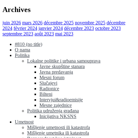
Archives
juin 2026
mars 2026
décembre 2025
novembre 2025
décembre
2024
février 2024
janvier 2024
décembre 2023
octobre 2023
septembre 2023
août 2023
mai 2023
#810 (no title)
O nama
Politika
Lokalne politike i urbana samouprava
Javne skupštine stanara
Javna predavanja
Mesni forum
Slučajevi
Radionice
Bilteni
Intervjui&radioemisije
Mesne zajednice
Politika udruženja građana
Inicijativa NKSNS
Umetnost
Mišljenje umetnosti ili katastrofa
Mišljenje umetnika ili katastrofa