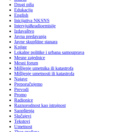
Drugi pišu
Edukacija
English
Inicijativa NKSNS
Intervjui&radioemisije
Izdavaštvo
Javna predavanja
Javne skupštine stanara
Knjige
Lokalne politike i urbana samouprava
Mesne zajednice
Mesni forum
Mišljenje umetnika ili katastrofa
Mišljenje umetnosti ili katastrofa
Najave
Preporučujemo
Prevodi
Promo
Radionice
Raznorodnost kao istrajnost
Saopštenja
Slučajevi
Tekstovi
Umetnost
Zbor građana