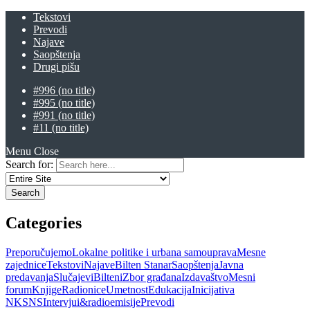
Tekstovi
Prevodi
Najave
Saopštenja
Drugi pišu
#996 (no title)
#995 (no title)
#991 (no title)
#11 (no title)
Menu
Close
Search for:
Categories
Preporučujemo
Lokalne politike i urbana samouprava
Mesne
zajednice
Tekstovi
Najave
Bilten Stanar
Saopštenja
Javna
predavanja
Slučajevi
Bilteni
Zbor građana
Izdavaštvo
Mesni
forum
Knjige
Radionice
Umetnost
Edukacija
Inicijativa
NKSNS
Intervjui&radioemisije
Prevodi