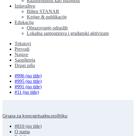
Raznorodnost kao istrajnost
Izdavaštvo
Bilten STANAR
Knjige & publikacije
Edukacija
Obrazovanje odraslih
Lokalna samouprava i građanski aktivizam
Tekstovi
Prevodi
Najave
Saopštenja
Drugi pišu
#996 (no title)
#995 (no title)
#991 (no title)
#11 (no title)
Grupa za konceptualnu politiku
#810 (no title)
O nama