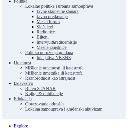
Politika
Lokalne politike i urbana samouprava
Javne skupštine stanara
Javna predavanja
Mesni forum
Slučajevi
Radionice
Bilteni
Intervjui&radioemisije
Mesne zajednice
Politika udruženja građana
Inicijativa NKSNS
Umetnost
Mišljenje umetnosti ili katastrofa
Mišljenje umetnika ili katastrofa
Raznorodnost kao istrajnost
Izdavaštvo
Bilten STANAR
Knjige & publikacije
Edukacija
Obrazovanje odraslih
Lokalna samouprava i građanski aktivizam
Explore