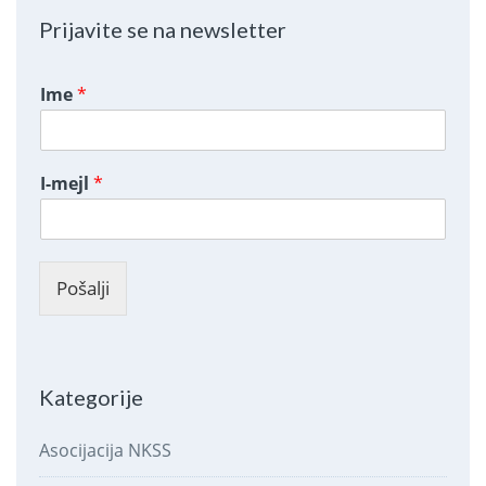
Prijavite se na newsletter
Ime
*
I-mejl
*
Pošalji
Kategorije
Asocijacija NKSS