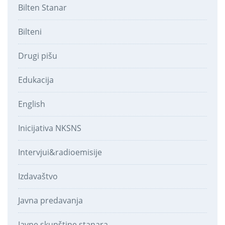
Bilten Stanar
Bilteni
Drugi pišu
Edukacija
English
Inicijativa NKSNS
Intervjui&radioemisije
Izdavaštvo
Javna predavanja
Javne skupštine stanara