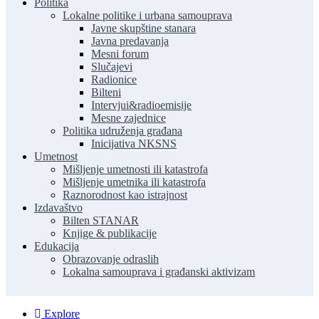
Politika
Lokalne politike i urbana samouprava
Javne skupštine stanara
Javna predavanja
Mesni forum
Slučajevi
Radionice
Bilteni
Intervjui&radioemisije
Mesne zajednice
Politika udruženja građana
Inicijativa NKSNS
Umetnost
Mišljenje umetnosti ili katastrofa
Mišljenje umetnika ili katastrofa
Raznorodnost kao istrajnost
Izdavaštvo
Bilten STANAR
Knjige & publikacije
Edukacija
Obrazovanje odraslih
Lokalna samouprava i građanski aktivizam
Explore