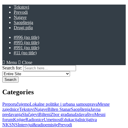
Tekstovi
Prevodi
Najave
Saopštenja
Drugi pišu
#996 (no title)
#995 (no title)
#991 (no title)
#11 (no title)
Menu
Close
Search for:
Categories
Preporučujemo
Lokalne politike i urbana samouprava
Mesne
zajednice
Tekstovi
Najave
Bilten Stanar
Saopštenja
Javna
predavanja
Slučajevi
Bilteni
Zbor građana
Izdavaštvo
Mesni
forum
Knjige
Radionice
Umetnost
Edukacija
Inicijativa
NKSNS
Intervjui&radioemisije
Prevodi