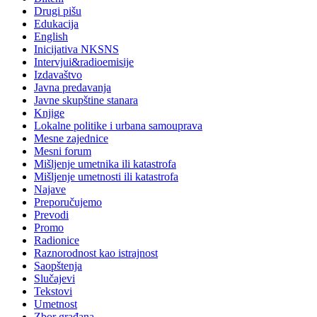
Drugi pišu
Edukacija
English
Inicijativa NKSNS
Intervjui&radioemisije
Izdavaštvo
Javna predavanja
Javne skupštine stanara
Knjige
Lokalne politike i urbana samouprava
Mesne zajednice
Mesni forum
Mišljenje umetnika ili katastrofa
Mišljenje umetnosti ili katastrofa
Najave
Preporučujemo
Prevodi
Promo
Radionice
Raznorodnost kao istrajnost
Saopštenja
Slučajevi
Tekstovi
Umetnost
Zbor građana