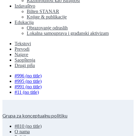
Raznorodnost kao istrajnost
Izdavaštvo
Bilten STANAR
Knjige & publikacije
Edukacija
Obrazovanje odraslih
Lokalna samouprava i građanski aktivizam
Tekstovi
Prevodi
Najave
Saopštenja
Drugi pišu
#996 (no title)
#995 (no title)
#991 (no title)
#11 (no title)
Grupa za konceptualnu politiku
#810 (no title)
O nama