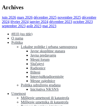
Archives
juin 2026
mars 2026
décembre 2025
novembre 2025
décembre
2024
février 2024
janvier 2024
décembre 2023
octobre 2023
septembre 2023
août 2023
mai 2023
#810 (no title)
O nama
Politika
Lokalne politike i urbana samouprava
Javne skupštine stanara
Javna predavanja
Mesni forum
Slučajevi
Radionice
Bilteni
Intervjui&radioemisije
Mesne zajednice
Politika udruženja građana
Inicijativa NKSNS
Umetnost
Mišljenje umetnosti ili katastrofa
Mišljenje umetnika ili katastrofa