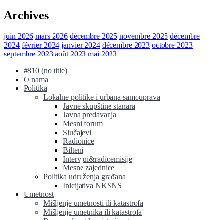
Archives
juin 2026
mars 2026
décembre 2025
novembre 2025
décembre
2024
février 2024
janvier 2024
décembre 2023
octobre 2023
septembre 2023
août 2023
mai 2023
#810 (no title)
O nama
Politika
Lokalne politike i urbana samouprava
Javne skupštine stanara
Javna predavanja
Mesni forum
Slučajevi
Radionice
Bilteni
Intervjui&radioemisije
Mesne zajednice
Politika udruženja građana
Inicijativa NKSNS
Umetnost
Mišljenje umetnosti ili katastrofa
Mišljenje umetnika ili katastrofa