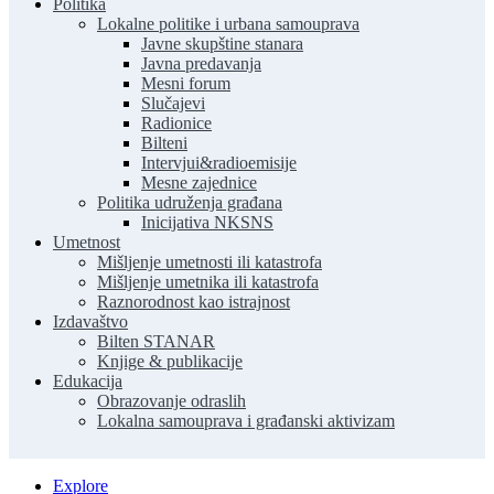
Politika
Lokalne politike i urbana samouprava
Javne skupštine stanara
Javna predavanja
Mesni forum
Slučajevi
Radionice
Bilteni
Intervjui&radioemisije
Mesne zajednice
Politika udruženja građana
Inicijativa NKSNS
Umetnost
Mišljenje umetnosti ili katastrofa
Mišljenje umetnika ili katastrofa
Raznorodnost kao istrajnost
Izdavaštvo
Bilten STANAR
Knjige & publikacije
Edukacija
Obrazovanje odraslih
Lokalna samouprava i građanski aktivizam
Explore