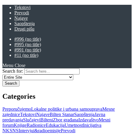
Tekstovi
Prevodi
Najave
Saopštenja
Drugi pišu
#996 (no title)
#995 (no title)
#991 (no title)
#11 (no title)
Menu
Close
Search for:
Categories
Preporučujemo
Lokalne politike i urbana samouprava
Mesne
zajednice
Tekstovi
Najave
Bilten Stanar
Saopštenja
Javna
predavanja
Slučajevi
Bilteni
Zbor građana
Izdavaštvo
Mesni
forum
Knjige
Radionice
Edukacija
Umetnost
Inicijativa
NKSNS
Intervjui&radioemisije
Prevodi