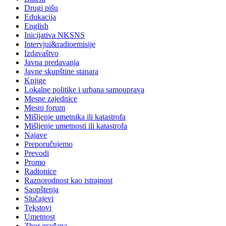
Drugi pišu
Edukacija
English
Inicijativa NKSNS
Intervjui&radioemisije
Izdavaštvo
Javna predavanja
Javne skupštine stanara
Knjige
Lokalne politike i urbana samouprava
Mesne zajednice
Mesni forum
Mišljenje umetnika ili katastrofa
Mišljenje umetnosti ili katastrofa
Najave
Preporučujemo
Prevodi
Promo
Radionice
Raznorodnost kao istrajnost
Saopštenja
Slučajevi
Tekstovi
Umetnost
Zbor građana