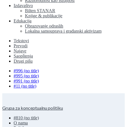
Raznorodnost kao istrajnost
Izdavaštvo
Bilten STANAR
Knjige & publikacije
Edukacija
Obrazovanje odraslih
Lokalna samouprava i građanski aktivizam
Tekstovi
Prevodi
Najave
Saopštenja
Drugi pišu
#996 (no title)
#995 (no title)
#991 (no title)
#11 (no title)
Grupa za konceptualnu politiku
#810 (no title)
O nama