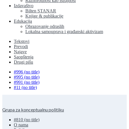
Raznorodnost kao istrajnost
Izdavaštvo
Bilten STANAR
Knjige & publikacije
Edukacija
Obrazovanje odraslih
Lokalna samouprava i građanski aktivizam
Tekstovi
Prevodi
Najave
Saopštenja
Drugi pišu
#996 (no title)
#995 (no title)
#991 (no title)
#11 (no title)
Grupa za konceptualnu politiku
#810 (no title)
O nama