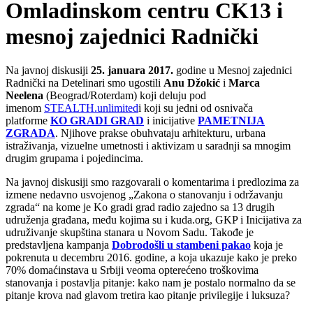
Omladinskom centru CK13 i
mesnoj zajednici Radnički
Na javnoj diskusiji
25. januara
2017.
godine u Mesnoj zajednici
Radnički na Detelinari smo ugostili
Anu Džokić
i
Marca
Neelena
(Beograd/Roterdam) koji deluju pod
imenom
STEALTH.unlimited
i koji su jedni od osnivača
platforme
KO GRADI GRAD
i inicijative
PAMETNIJA
ZGRADA
. Njihove prakse obuhvataju arhitekturu, urbana
istraživanja, vizuelne umetnosti i aktivizam u saradnji sa mnogim
drugim grupama i pojedincima.
Na javnoj diskusiji smo razgovarali o komentarima i predlozima za
izmene nedavno usvojenog „Zakona o stanovanju i održavanju
zgrada“ na kome je Ko gradi grad radio zajedno sa 13 drugih
udruženja građana, među kojima su i kuda.org, GKP i Inicijativa za
udruživanje skupština stanara u Novom Sadu. Takođe je
predstavljena kampanja
Dobrodošli u stambeni pakao
koja je
pokrenuta u decembru 2016. godine, a koja ukazuje kako je preko
70% domaćinstava u Srbiji veoma opterećeno troškovima
stanovanja i postavlja pitanje: kako nam je postalo normalno da se
pitanje krova nad glavom tretira kao pitanje privilegije i luksuza?