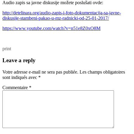
Audio zapis sa javne diskusije možete poslušati ovde:
http://detelinara.org/audio-zapis-i-foto-dokumentacija-sa-javne-
diskusije-stambeni-pakao-u-mz-radnicki-od-25-01-2017/
https://www.youtube.com/watch?v=n51e8Z0xO8M
print
Leave a reply
Votre adresse e-mail ne sera pas publiée.
Les champs obligatoires
sont indiqués avec
*
Commentaire
*