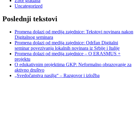
Zbor građana
Uncategorized
Poslednji tekstovi
Promena dolazi od medija zajednice: Tekstovi novinara nakon
Digitalnog seminara
Promena dolazi od medija zajednice: Održan Digitalni
seminar povezivanja lokalnih novinara iz Srbije i Italije
Promena dolazi od medija zajednice – O ERASMUS +
projektu
O edukativnim projektima GKP: Neformalno obrazovanje za
aktivno društvo
„Svedočanstva nasilja“ – Razgovor i izložba