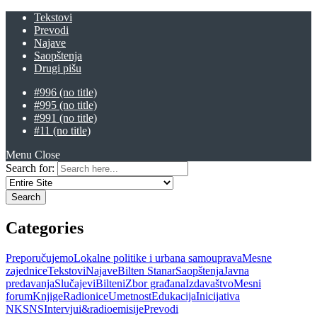
Tekstovi
Prevodi
Najave
Saopštenja
Drugi pišu
#996 (no title)
#995 (no title)
#991 (no title)
#11 (no title)
Menu
Close
Search for:
Categories
Preporučujemo
Lokalne politike i urbana samouprava
Mesne
zajednice
Tekstovi
Najave
Bilten Stanar
Saopštenja
Javna
predavanja
Slučajevi
Bilteni
Zbor građana
Izdavaštvo
Mesni
forum
Knjige
Radionice
Umetnost
Edukacija
Inicijativa
NKSNS
Intervjui&radioemisije
Prevodi