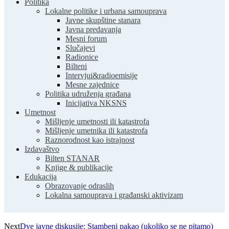
Politika
Lokalne politike i urbana samouprava
Javne skupštine stanara
Javna predavanja
Mesni forum
Slučajevi
Radionice
Bilteni
Intervjui&radioemisije
Mesne zajednice
Politika udruženja građana
Inicijativa NKSNS
Umetnost
Mišljenje umetnosti ili katastrofa
Mišljenje umetnika ili katastrofa
Raznorodnost kao istrajnost
Izdavaštvo
Bilten STANAR
Knjige & publikacije
Edukacija
Obrazovanje odraslih
Lokalna samouprava i građanski aktivizam
Next
Dve javne diskusije: Stambeni pakao (ukoliko se ne pitamo)