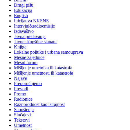
Drugi pišu
Edukacija
English
Inicijativa NKSNS
Intervjui&radioemisije
Izdavaštvo
Javna predavanja
Javne skupštine stanara
Knjige
Lokalne politike i urbana samouprava
Mesne zajednice
Mesni forum
Mišljenje umetnika ili katastrofa
Mišljenje umetnosti ili katastrofa
Najave
Preporučujemo
Prevodi
Promo
Radionice
Raznorodnost kao istrajnost
Saopštenja
Slučajevi
Tekstovi
Umetnost