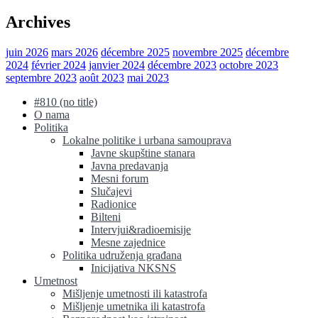
Archives
juin 2026
mars 2026
décembre 2025
novembre 2025
décembre
2024
février 2024
janvier 2024
décembre 2023
octobre 2023
septembre 2023
août 2023
mai 2023
#810 (no title)
O nama
Politika
Lokalne politike i urbana samouprava
Javne skupštine stanara
Javna predavanja
Mesni forum
Slučajevi
Radionice
Bilteni
Intervjui&radioemisije
Mesne zajednice
Politika udruženja građana
Inicijativa NKSNS
Umetnost
Mišljenje umetnosti ili katastrofa
Mišljenje umetnika ili katastrofa