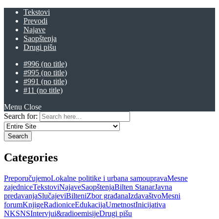
Tekstovi
Prevodi
Najave
Saopštenja
Drugi pišu
#996 (no title)
#995 (no title)
#991 (no title)
#11 (no title)
Menu
Close
Search for:
Categories
Preporučujemo
Lokalne politike i urbana samouprava
Mesne
zajednice
Tekstovi
Najave
Saopštenja
Bilten Stanar
Javna
predavanja
Slučajevi
Bilteni
Zbor građana
Izdavaštvo
Mesni
forum
Knjige
Radionice
Edukacija
Umetnost
Inicijativa
NKSNS
Intervjui&radioemisije
Drugi pišu