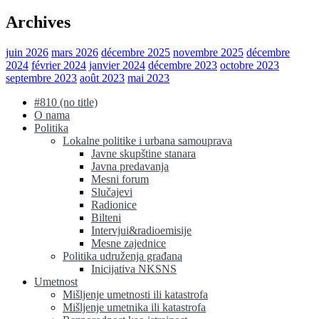
Archives
juin 2026
mars 2026
décembre 2025
novembre 2025
décembre
2024
février 2024
janvier 2024
décembre 2023
octobre 2023
septembre 2023
août 2023
mai 2023
#810 (no title)
O nama
Politika
Lokalne politike i urbana samouprava
Javne skupštine stanara
Javna predavanja
Mesni forum
Slučajevi
Radionice
Bilteni
Intervjui&radioemisije
Mesne zajednice
Politika udruženja građana
Inicijativa NKSNS
Umetnost
Mišljenje umetnosti ili katastrofa
Mišljenje umetnika ili katastrofa