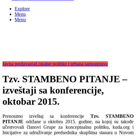
Explore
Menu
Menu
Javna predavanja
Lokalne politike i urbana samouprava
Tzv. STAMBENO PITANJE –
izveštaji sa konferencije,
oktobar 2015.
Prenosimo izveštaj sa konferencije
Tzv. STAMBENO
PITANJE
održane u oktobru 2015. godine, na kojoj su takođe
učestvovali članovi Grupe za konceptualnu politiku, kuda.org i
Inicijative za udruživanje predsednika skupština stanara u Novom