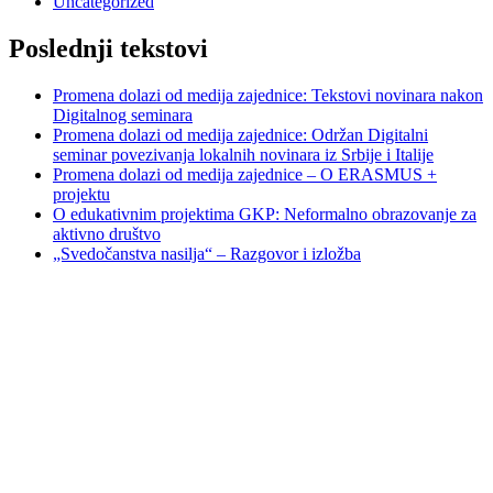
Uncategorized
Poslednji tekstovi
Promena dolazi od medija zajednice: Tekstovi novinara nakon
Digitalnog seminara
Promena dolazi od medija zajednice: Održan Digitalni
seminar povezivanja lokalnih novinara iz Srbije i Italije
Promena dolazi od medija zajednice – O ERASMUS +
projektu
O edukativnim projektima GKP: Neformalno obrazovanje za
aktivno društvo
„Svedočanstva nasilja“ – Razgovor i izložba