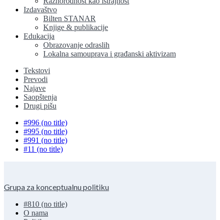
Raznorodnost kao istrajnost
Izdavaštvo
Bilten STANAR
Knjige & publikacije
Edukacija
Obrazovanje odraslih
Lokalna samouprava i građanski aktivizam
Tekstovi
Prevodi
Najave
Saopštenja
Drugi pišu
#996 (no title)
#995 (no title)
#991 (no title)
#11 (no title)
Grupa za konceptualnu politiku
#810 (no title)
O nama