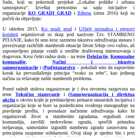
Sadu, koji su pokrenuli projekat „Lokalne politike i urbana
samouprava“. Izveštaj prenosimo sa sajta inicijative i
organizacije
KO GRADI GRAD
i
Biltena
(zima 2016) koji su
počeli da objavljuju:
U oktobru 2015.
Ko gradi grad
i
Učitelj neznalica i njegovi
komiteti
organizovali su skup pod nazivom Tzv. STAMBENO
PITANJE, kako bi smo kroz razmenu iskustva udruživanja stanara i
povezivanje različitih stambenih situacije širom Srbije ovo važno, ali
zapostavljeno pitanje vratili u središte društvenog interesovanja i
dogovora. Kroz četiri radna stola – na teme
Deložacije
,
Komunalne
komunalije
,
Načini i iskustva
samoorganizacije
i
(
Pod)stanarstvo
– pokušali smo da napravimo
korak ka prevazilaženju principa “svako za sebe”, kao jedinog
načina za rešavanje naših stambenih problema.
Pored radnih stolova organizovan je i dva otvorena razgovora na
teme
Toksično stanovanje
i
(Samo)organizacija i direktna
akcija
u okviru kojih je predstavljeno petnaest stanarskih incijativa i
organizacija koje se bore sa posledicama svođenja stanogradnje na
pravljenje profita, i pronalaze načinime udruživanja kako bi
organizovali život u stambenim zgradama, regulisali cene
komunalija, završili nedovršenu zgradu, sprečili prinudna
iseljavanja, samostalno izgradili stambenu zgradu zasnovanu na
principima uzajamne solidarnosti. Ovaj skup je ujedno bio i prvi