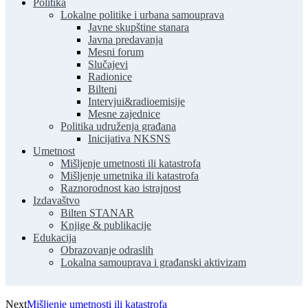
Politika
Lokalne politike i urbana samouprava
Javne skupštine stanara
Javna predavanja
Mesni forum
Slučajevi
Radionice
Bilteni
Intervjui&radioemisije
Mesne zajednice
Politika udruženja građana
Inicijativa NKSNS
Umetnost
Mišljenje umetnosti ili katastrofa
Mišljenje umetnika ili katastrofa
Raznorodnost kao istrajnost
Izdavaštvo
Bilten STANAR
Knjige & publikacije
Edukacija
Obrazovanje odraslih
Lokalna samouprava i građanski aktivizam
Next
Mišljenje umetnosti ili katastrofa