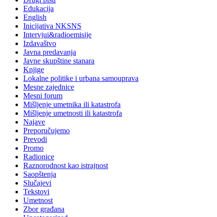
Edukacija
English
Inicijativa NKSNS
Intervjui&radioemisije
Izdavaštvo
Javna predavanja
Javne skupštine stanara
Knjige
Lokalne politike i urbana samouprava
Mesne zajednice
Mesni forum
Mišljenje umetnika ili katastrofa
Mišljenje umetnosti ili katastrofa
Najave
Preporučujemo
Prevodi
Promo
Radionice
Raznorodnost kao istrajnost
Saopštenja
Slučajevi
Tekstovi
Umetnost
Zbor građana