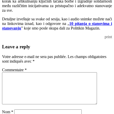
korak ka artikulisanju ključnih tačaka borbe i izgradnje solidarnosti
među različitim inicijativama za pristupačno i adekvatno stanovanje
za sve.
Detaljne izveštaje sa svake od sesija, kao i audio snimke možete naći
na linkovima iznad, kao i odgovore na „
10 pitanja o stanovima i
stanovanju
” koje smo posle skupa dali za Politikin Magazin.
print
Leave a reply
Votre adresse e-mail ne sera pas publiée.
Les champs obligatoires
sont indiqués avec
*
Commentaire
*
Nom
*