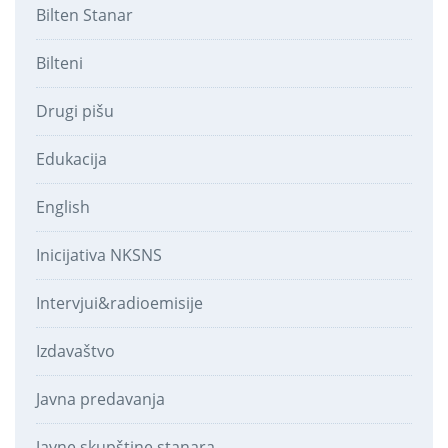
Bilten Stanar
Bilteni
Drugi pišu
Edukacija
English
Inicijativa NKSNS
Intervjui&radioemisije
Izdavaštvo
Javna predavanja
Javne skupštine stanara