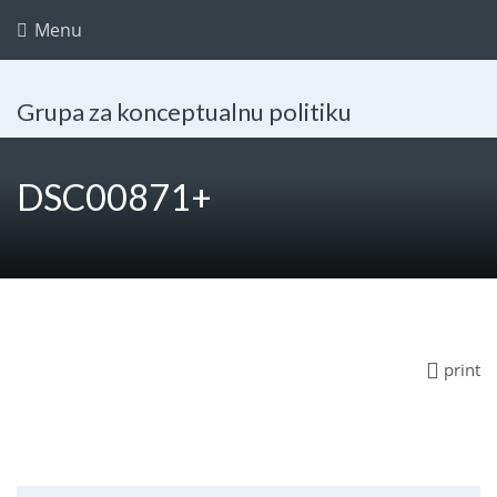
Menu
Grupa za konceptualnu politiku
DSC00871+
print