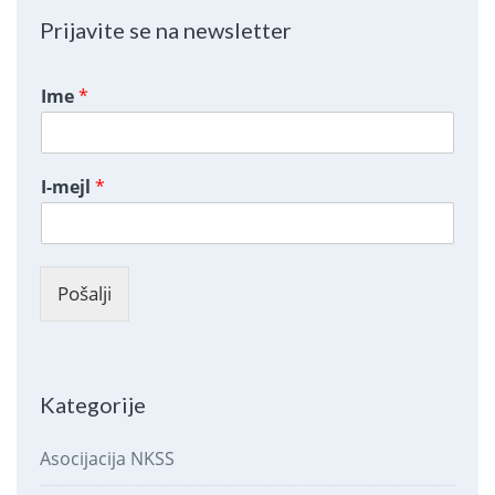
Prijavite se na newsletter
Ime
*
I-mejl
*
Pošalji
Kategorije
Asocijacija NKSS