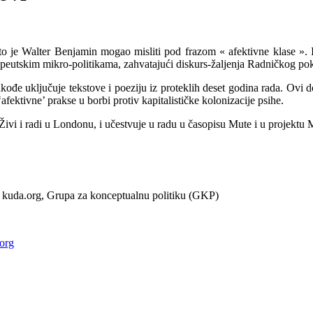
o je Walter Benjamin mogao misliti pod frazom « afektivne klase ». 
apeutskim mikro-politikama, zahvatajući diskurs-žaljenja Radničkog pok
kođe uključuje tekstove i poeziju iz proteklih deset godina rada. Ovi 
afektivne’ prakse u borbi protiv kapitalističke kolonizacije psihe.
e. Živi i radi u Londonu, i učestvuje u radu u časopisu Mute i u projek
 kuda.org, Grupa za konceptualnu politiku (GKP)
org