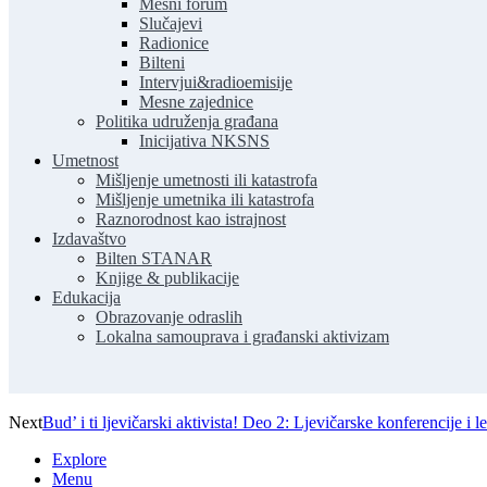
Mesni forum
Slučajevi
Radionice
Bilteni
Intervjui&radioemisije
Mesne zajednice
Politika udruženja građana
Inicijativa NKSNS
Umetnost
Mišljenje umetnosti ili katastrofa
Mišljenje umetnika ili katastrofa
Raznorodnost kao istrajnost
Izdavaštvo
Bilten STANAR
Knjige & publikacije
Edukacija
Obrazovanje odraslih
Lokalna samouprava i građanski aktivizam
Next
Bud’ i ti ljevičarski aktivista! Deo 2: Ljevičarske konferencije i l
Explore
Menu