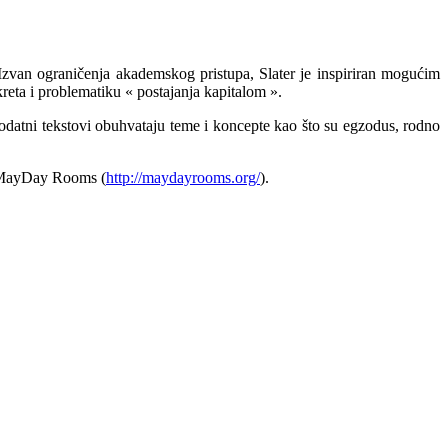
Izvan ograničenja akademskog pristupa, Slater je inspiriran mogućim
reta i problematiku « postajanja kapitalom ».
dodatni tekstovi obuhvataju teme i koncepte kao što su egzodus, rodno
tu MayDay Rooms (
http://maydayrooms.org/
).