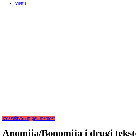
Menu
Izdavaštvo
Knjige
Umetnost
Anomija/Bonomija i drugi tekst