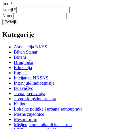
Ime
*
I-mejl
*
Name
Pošalji
Kategorije
Asocijacija NKSS
Bilten Stanar
Bilteni
Drugi pišu
Edukacija
English
Inicijativa NKSNS
Intervjui&radioemisije
Izdavaštvo
Javna predavanja
Javne skupštine stanara
Knjige
Lokalne politike i urbana samouprava
Mesne zajednice
Mesni forum
Mišljenje umetnika ili katastrofa