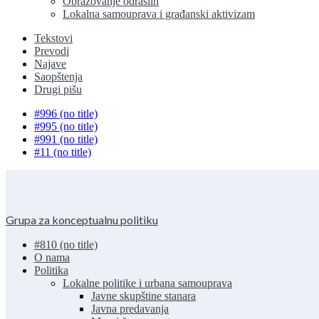
Obrazovanje odraslih
Lokalna samouprava i građanski aktivizam
Tekstovi
Prevodi
Najave
Saopštenja
Drugi pišu
#996 (no title)
#995 (no title)
#991 (no title)
#11 (no title)
Grupa za konceptualnu politiku
#810 (no title)
O nama
Politika
Lokalne politike i urbana samouprava
Javne skupštine stanara
Javna predavanja