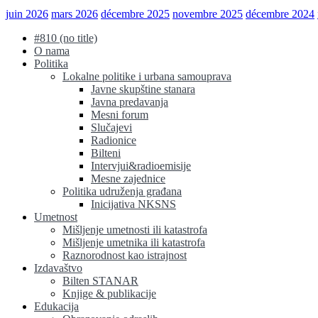
juin 2026
mars 2026
décembre 2025
novembre 2025
décembre 2024
#810 (no title)
O nama
Politika
Lokalne politike i urbana samouprava
Javne skupštine stanara
Javna predavanja
Mesni forum
Slučajevi
Radionice
Bilteni
Intervjui&radioemisije
Mesne zajednice
Politika udruženja građana
Inicijativa NKSNS
Umetnost
Mišljenje umetnosti ili katastrofa
Mišljenje umetnika ili katastrofa
Raznorodnost kao istrajnost
Izdavaštvo
Bilten STANAR
Knjige & publikacije
Edukacija