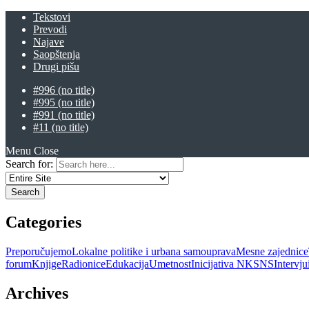
Tekstovi
Prevodi
Najave
Saopštenja
Drugi pišu
#996 (no title)
#995 (no title)
#991 (no title)
#11 (no title)
Menu
Close
Search for:
Categories
Preporučujemo
Lokalne politike i urbana samouprava
Mesne zajednice
forum
Knjige
Radionice
Edukacija
Umetnost
Inicijativa NKSNS
Intervj
Archives