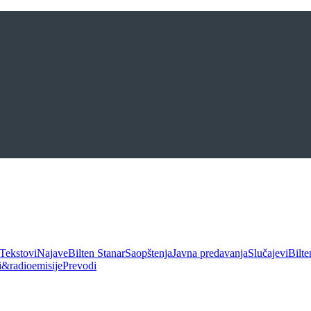
Tekstovi
Najave
Bilten Stanar
Saopštenja
Javna predavanja
Slučajevi
Bilte
ui&radioemisije
Prevodi