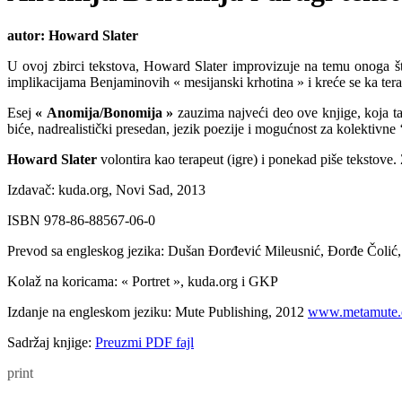
autor:
Howard Slater
U ovoj zbirci tekstova, Howard Slater improvizuje na temu onoga št
implikacijama Benjaminovih « mesijanski krhotina » i kreće se ka ter
Esej
« Anomija/Bonomija »
zauzima najveći deo ove knjige, koja ta
biće, nadrealistički presedan, jezik poezije i mogućnost za kolektivne ‘
Howard Slater
volontira kao terapeut (igre) i ponekad piše tekstov
Izdavač: kuda.org, Novi Sad, 2013
ISBN 978-86-88567-06-0
Prevod sa engleskog jezika: Dušan Đorđević Mileusnić, Đorđe Čolić,
Kolaž na koricama: « Portret », kuda.org i GKP
Izdanje na engleskom jeziku: Mute Publishing, 2012
www.metamute.
Sadržaj knjige:
Preuzmi PDF fajl
print