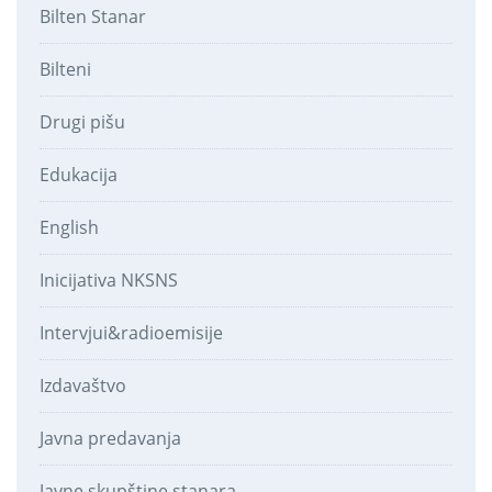
Bilten Stanar
Bilteni
Drugi pišu
Edukacija
English
Inicijativa NKSNS
Intervjui&radioemisije
Izdavaštvo
Javna predavanja
Javne skupštine stanara