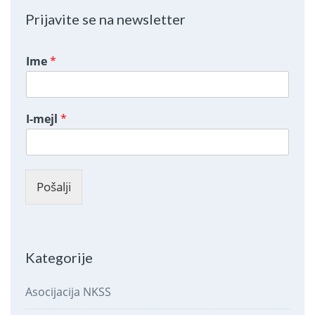
Prijavite se na newsletter
Ime
*
I-mejl
*
Pošalji
Kategorije
Asocijacija NKSS