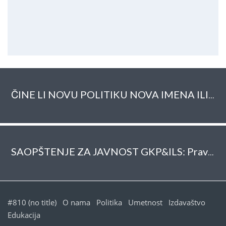
ČINE LI NOVU POLITIKU NOVA IMENA ILI NOVA LICA? – DOGAĐAJ NA INTERNETU, 18. septembar u 18h
SAOPŠTENJE ZA JAVNOST GKP&ILS: Prava građana na lokalnu i mesnu samoupravu će i dalje biti pod udarom
#810 (no title)
O nama
Politika
Umetnost
Izdavaštvo
Edukacija