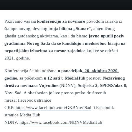
Pozivamo vas
na konferenciju za novinare
povodom izlaska iz
štampe novog, devetog broja
biltena „Stanar“
, autentičnog
glasila građansk
og
aktivi
zma
, kao i
da bismo
javno uputili
poziv
građanima Novog Sada da se kandiduju i međusobno biraju na
nepartijskim izborima za mesne zajednice
koji će se održati
2021. godine.
Konferencija će biti održana
u
ponedeljak
,
26
.
oktobr
a 20
20
.
godine
, sa početkom
u
1
2
sati
u
MediaHub
prostoru
Nezavisnog
društva novinara Vojvodine
(NDNV),
Sutjeska 2, SPENS/ulaz 8
,
Novi Sad. A obezbeđen je live prenos preko društvenih
mreža:
Facebook stranice
GKP:
https://www.facebook.com/GKP.NoviSad
i
Facebook
stranice Media Hub
NDNV:
https://www.facebook.com/NDNVMediaHub