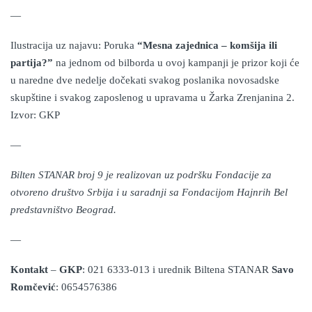
—
Ilustracija uz najavu: Poruka
“Mesna zajednica – komšija ili
partija?”
na jednom od bilborda u ovoj kampanji je prizor koji će
u naredne dve nedelje dočekati svakog poslanika novosadske
skupštine i svakog zaposlenog u upravama u Žarka Zrenjanina 2.
Izvor: GKP
—
Bilten STANAR broj 9 je realizovan uz podršku Fondacije za
otvoreno društvo Srbija i u saradnji sa Fondacijom Hajnrih Bel
predstavništvo Beograd.
—
Kontakt
–
G
KP
: 021 6333-013 i urednik Biltena STANAR
Savo
Romčević
: 0654576386