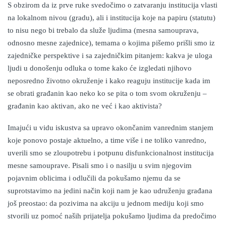
S obzirom da iz prve ruke svedočimo o zatvaranju institucija vlasti
na lokalnom nivou (gradu), ali i institucija koje na papiru (statutu)
to nisu nego bi trebalo da služe ljudima (mesna samouprava,
odnosno mesne zajednice), temama o kojima pišemo prišli smo iz
zajedničke perspektive i sa zajedničkim pitanjem: kakva je uloga
ljudi u donošenju odluka o tome kako će izgledati njihovo
neposredno životno okruženje i kako reaguju institucije kada im
se obrati građanin kao neko ko se pita o tom svom okruženju –
građanin kao aktivan, ako ne već i kao aktivista?
Imajući u vidu iskustva sa upravo okončanim vanrednim stanjem
koje ponovo postaje aktuelno, a time više i ne toliko vanredno,
uverili smo se zloupotrebu i potpunu disfunkcionalnost institucija
mesne samouprave. Pisali smo i o nasilju u svim njegovim
pojavnim oblicima i odlučili da pokušamo njemu da se
suprotstavimo na jedini način koji nam je kao udruženju građana
još preostao: da pozivima na akciju u jednom mediju koji smo
stvorili uz pomoć naših prijatelja pokušamo ljudima da predočimo