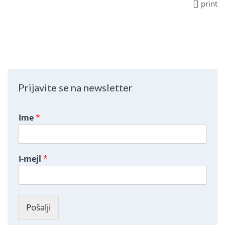
print
Prijavite se na newsletter
Ime
*
I-mejl
*
Pošalji