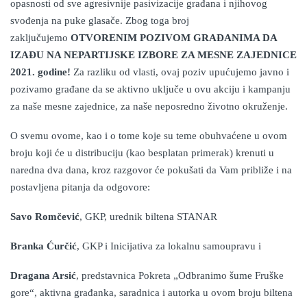
opasnosti od sve agresivnije pasivizacije građana i njihovog
svođenja na puke glasače. Zbog toga broj
zaključujemo
OTVORENIM POZIVOM GRAĐANIMA DA
IZAĐU NA NEPARTIJSKE IZBORE ZA MESNE ZAJEDNICE
2021. godine!
Za razliku od vlasti, ovaj poziv upu
ć
ujemo javno i
pozivamo građane da se aktivno uključe u ovu akciju i kampanju
za naše mesne zajednice, za naše neposredno životno okruženje.
O svemu ovome,
kao i o tome koje s
u
teme obuhva
ćene
u ovom
broju koji će u distribuciju (kao besplatan primerak) krenuti u
naredna dva dana, kroz razgovor će pokušati da Vam približ
e
i na
postavljena pitanja da odgovor
e
:
Savo Romčević
, GKP, urednik biltena STANAR
Branka Ćurčić
, GKP i Inicijativa za lokalnu samoupravu i
Dragana Arsić
, predstavnica Pokreta „Odbranimo šume Fruške
gore“, aktivna građanka, saradnica i autorka u ovom broju biltena