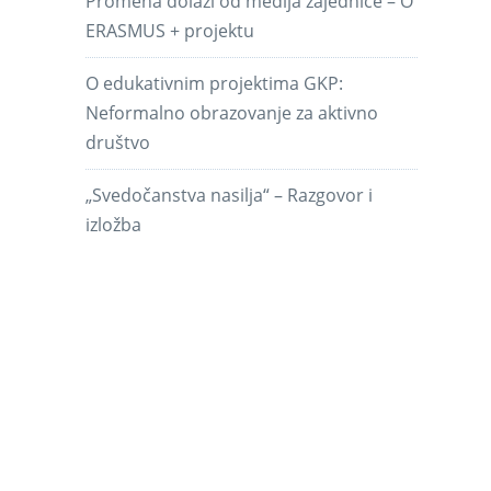
Promena dolazi od medija zajednice – O
ERASMUS + projektu
O edukativnim projektima GKP:
Neformalno obrazovanje za aktivno
društvo
„Svedočanstva nasilja“ – Razgovor i
izložba