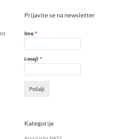
Prijavite se na newsletter
int
Ime
*
I-mejl
*
Pošalji
Kategorije
Asocijacija NKSS