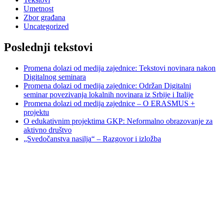
Umetnost
Zbor građana
Uncategorized
Poslednji tekstovi
Promena dolazi od medija zajednice: Tekstovi novinara nakon
Digitalnog seminara
Promena dolazi od medija zajednice: Održan Digitalni
seminar povezivanja lokalnih novinara iz Srbije i Italije
Promena dolazi od medija zajednice – O ERASMUS +
projektu
O edukativnim projektima GKP: Neformalno obrazovanje za
aktivno društvo
„Svedočanstva nasilja“ – Razgovor i izložba