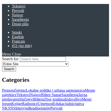
Tekstovi
Prevodi
Najave
Saopštenja
Drugi pišu
Srpski
English
Francais
#11 (no title)
Menu
Close
Search for:
Categories
Preporučujemo
Lokalne politike i urbana samouprava
Mesne
zajednice
Tekstovi
Najave
Bilten Stanar
Saopštenja
Javna
predavanja
Slučajevi
Bilteni
Zbor građana
Izdavaštvo
Mesni
forum
Knjige
Radionice
Umetnost
Edukacija
Inicijativa
NKSNS
Intervjui&radioemisije
Prevodi