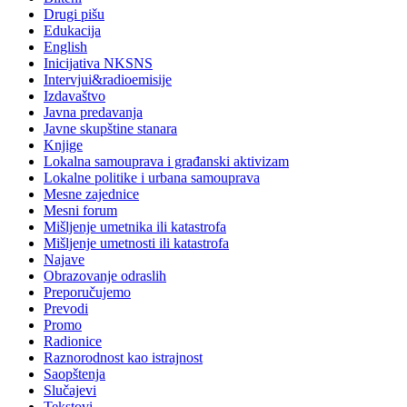
Drugi pišu
Edukacija
English
Inicijativa NKSNS
Intervjui&radioemisije
Izdavaštvo
Javna predavanja
Javne skupštine stanara
Knjige
Lokalna samouprava i građanski aktivizam
Lokalne politike i urbana samouprava
Mesne zajednice
Mesni forum
Mišljenje umetnika ili katastrofa
Mišljenje umetnosti ili katastrofa
Najave
Obrazovanje odraslih
Preporučujemo
Prevodi
Promo
Radionice
Raznorodnost kao istrajnost
Saopštenja
Slučajevi
Tekstovi