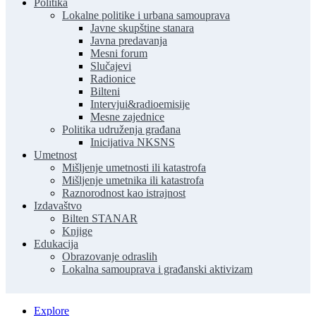
Politika
Lokalne politike i urbana samouprava
Javne skupštine stanara
Javna predavanja
Mesni forum
Slučajevi
Radionice
Bilteni
Intervjui&radioemisije
Mesne zajednice
Politika udruženja građana
Inicijativa NKSNS
Umetnost
Mišljenje umetnosti ili katastrofa
Mišljenje umetnika ili katastrofa
Raznorodnost kao istrajnost
Izdavaštvo
Bilten STANAR
Knjige
Edukacija
Obrazovanje odraslih
Lokalna samouprava i građanski aktivizam
Explore