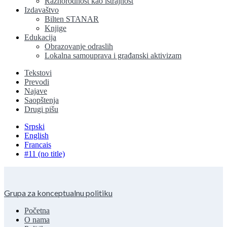
Raznorodnost kao istrajnost
Izdavaštvo
Bilten STANAR
Knjige
Edukacija
Obrazovanje odraslih
Lokalna samouprava i građanski aktivizam
Tekstovi
Prevodi
Najave
Saopštenja
Drugi pišu
Srpski
English
Francais
#11 (no title)
Grupa za konceptualnu politiku
Početna
O nama