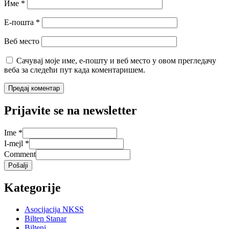
Име
*
Е-пошта
*
Веб место
Сачувај моје име, е-пошту и веб место у овом прегледачу
веба за следећи пут када коментаришем.
Prijavite se na newsletter
Ime
*
I-mejl
*
Comment
Pošalji
Kategorije
Asocijacija NKSS
Bilten Stanar
Bilteni