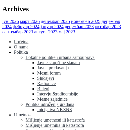
Archives
јун 2026
март 2026
децембар 2025
новембар 2025
децембар
2024
фебруар 2024
јануар 2024
децембар 2023
октобар 2023
септембар 2023
август 2023
мај 2023
Početna
O nama
Politika
Lokalne politike i urbana samouprava
Javne skupštine stanara
Javna predavanja
Mesni forum
Slučajevi
Radionice
Bilteni
Intervjui&radioemisije
Mesne zajednice
Politika udruženja građana
Inicijativa NKSNS
Umetnost
Mišljenje umetnosti ili katastrofa
Mišljenje umetnika ili katastrofa