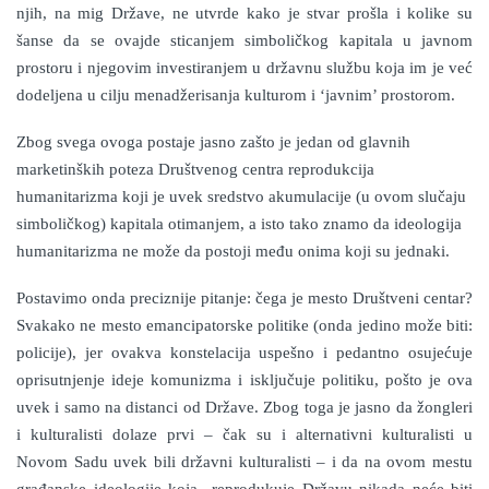
njih, na mig Države, ne utvrde kako je stvar prošla i kolike su
šanse da se ovajde sticanjem simboličkog kapitala u javnom
prostoru i njegovim investiranjem u državnu službu koja im je već
dodeljena u cilju menadžerisanja kulturom i ‘javnim’ prostorom.
Zbog svega ovoga postaje jasno zašto je jedan od glavnih
marketinških poteza Društvenog centra reprodukcija
humanitarizma koji je uvek sredstvo akumulacije (u ovom slučaju
simboličkog) kapitala otimanjem, a isto tako znamo da ideologija
humanitarizma ne može da postoji među onima koji su jednaki.
Postavimo onda preciznije pitanje: čega je mesto Društveni centar?
Svakako ne mesto emancipatorske politike (onda jedino može biti:
policije), jer ovakva konstelacija uspešno i pedantno osujećuje
oprisutnjenje ideje komunizma i isključuje politiku, pošto je ova
uvek i samo na distanci od Države. Zbog toga je jasno da žongleri
i kulturalisti dolaze prvi – čak su i alternativni kulturalisti u
Novom Sadu uvek bili državni kulturalisti – i da na ovom mestu