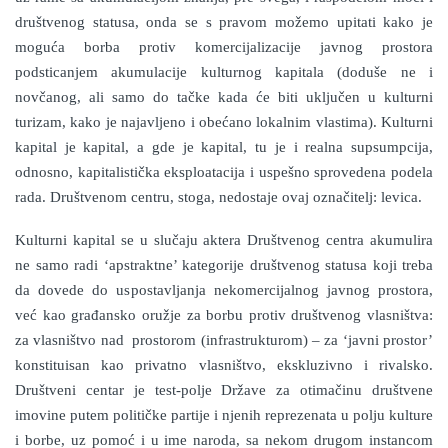
društvenog statusa, onda se s pravom možemo upitati kako je
moguća borba protiv komercijalizacije javnog prostora
podsticanjem akumulacije kulturnog kapitala (doduše ne i
novčanog, ali samo do tačke kada će biti uključen u kulturni
turizam, kako je najavljeno i obećano lokalnim vlastima). Kulturni
kapital je kapital, a gde je kapital, tu je i realna supsumpcija,
odnosno, kapitalistička eksploatacija i uspešno sprovedena podela
rada. Društvenom centru, stoga, nedostaje ovaj označitelj: levica.
Kulturni kapital se u slučaju aktera Društvenog centra akumulira
ne samo radi ‘apstraktne’ kategorije društvenog statusa koji treba
da dovede do uspostavljanja nekomercijalnog javnog prostora,
već kao građansko oružje za borbu protiv društvenog vlasništva:
za vlasništvo nad prostorom (infrastrukturom) – za ‘javni prostor’
konstituisan kao privatno vlasništvo, ekskluzivno i rivalsko.
Društveni centar je test-polje Države za otimačinu društvene
imovine putem političke partije i njenih reprezenata u polju kulture
i borbe, uz pomoć i u ime naroda, sa nekom drugom instancom