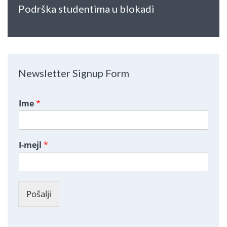
Podrška studentima u blokadi
Newsletter Signup Form
Ime
*
I-mejl
*
Pošalji