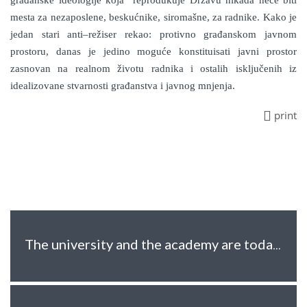
građanske ideologije koja reprodukuje Državu nikada neće biti
mesta za nezaposlene, beskućnike, siromašne, za radnike. Kako je
jedan stari anti
–
režiser rekao: protivno građanskom javnom
prostoru, danas je jedino moguće konstituisati javni prostor
zasnovan na realnom životu radnika i ostalih isključenih iz
idealizovane stvarnosti građanstva i javnog mnjenja.
print
The university and the academy are today’s political and conceptual super-ego