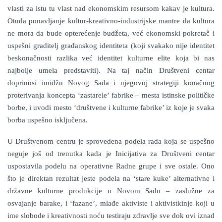
vlasti za istu tu vlast nad ekonomskim resursom kakav je kultura.
Otuda ponavljanje kultur-kreativno-industrijske mantre da kultura
ne mora da bude opterećenje budžeta, već ekonomski pokretač i
uspešni graditelj građanskog identiteta (koji svakako nije identitet
beskonačnosti razlika već identitet kulturne elite koja bi nas
najbolje umela predstaviti). Na taj način Društveni centar
doprinosi imidžu Novog Sada i njegovoj strategiji konačnog
proterivanja koncepta ‘zastarele’ fabrike – mesta istinske političke
borbe, i uvodi mesto ‘društvene i kulturne fabrike’ iz koje je svaka
borba uspešno isključena.
U Društvenom centru je sprovedena podela rada koja se uspešno
neguje još od trenutka kada je Inicijativa za Društveni centar
uspostavila podelu na operativne Radne grupe i sve ostale. Ono
što je direktan rezultat jeste podela na ‘stare kuke’ alternativne i
državne kulturne produkcije u Novom Sadu – zaslužne za
osvajanje barake, i ‘fazane’, mlađe aktiviste i aktivistkinje koji u
ime slobode i kreativnosti noću testiraju zdravlje sve dok ovi iznad