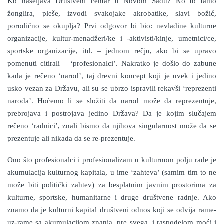
Ko naseljava Društveni centar u Novom Sadu? Ko to tamo
žonglira, pleše, izvodi svakojake akrobatike, slavi božić,
porodično se okuplja? Prvi odgovor bi bio: nevladine kulturne
organizacije, kultur-menadžeri/ke i -aktivisti/kinje, umetnici/ce,
sportske organizacije, itd. – jednom rečju, ako bi se upravo
pomenuti citirali – ‘profesionalci’. Nakratko je došlo do zabune
kada je rečeno ‘narod’, taj drevni koncept koji je uvek i jedino
usko vezan za Državu, ali su se ubrzo ispravili rekavši ‘reprezenti
naroda’. Hoćemo li se složiti da narod može da reprezentuje,
prebrojava i postrojava jedino Država? Da je kojim slučajem
rečeno ‘radnici’, znali bismo da njihova singularnost može da se
prezentuje ali nikada da se re-prezentuje.
Ono što profesionalci i profesionalizam u kulturnom polju rade je
akumulacija kulturnog kapitala, u ime ‘zahteva’ (samim tim to ne
može biti politički zahtev) za besplatnim javnim prostorima za
kulturne, sportske, humanitarne i druge društvene radnje. Ako
znamo da je kulturni kapital društveni odnos koji se odvija rame-
uz-rame sa akumulacijom znanja, pre svega, i raspodelom moći i