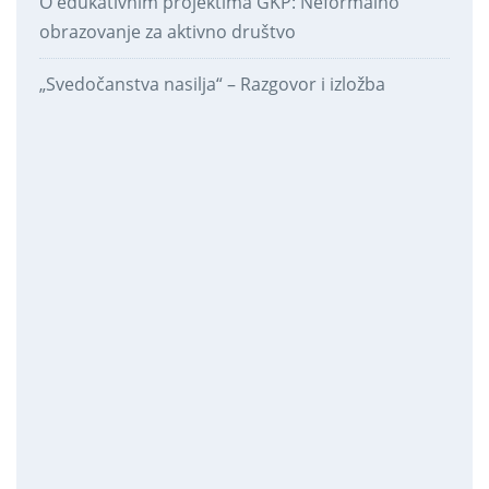
O edukativnim projektima GKP: Neformalno
obrazovanje za aktivno društvo
„Svedočanstva nasilja“ – Razgovor i izložba