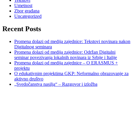
Tekstovi
Umetnost
Zbor građana
Uncategorized
Recent Posts
Promena dolazi od medija zajednice: Tekstovi novinara nakon
Digitalnog seminara
Promena dolazi od medija zajednice: Održan Digitalni
seminar povezivanja lokalnih novinara iz Srbije i Italije
Promena dolazi od medija zajednice – O ERASMUS +
projektu
O edukativnim projektima GKP: Neformalno obrazovanje za
aktivno društvo
„Svedočanstva nasilja“ – Razgovor i izložba