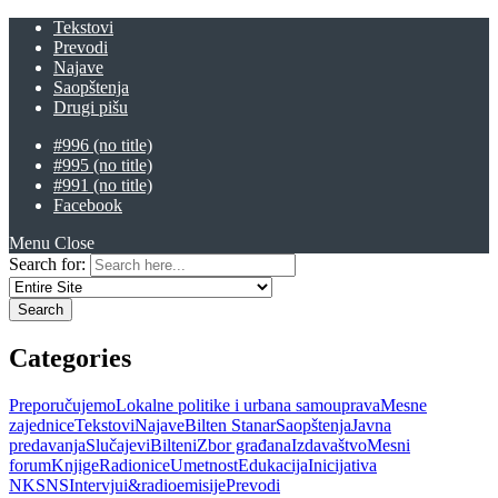
Tekstovi
Prevodi
Najave
Saopštenja
Drugi pišu
#996 (no title)
#995 (no title)
#991 (no title)
Facebook
Menu
Close
Search for:
Categories
Preporučujemo
Lokalne politike i urbana samouprava
Mesne
zajednice
Tekstovi
Najave
Bilten Stanar
Saopštenja
Javna
predavanja
Slučajevi
Bilteni
Zbor građana
Izdavaštvo
Mesni
forum
Knjige
Radionice
Umetnost
Edukacija
Inicijativa
NKSNS
Intervjui&radioemisije
Prevodi