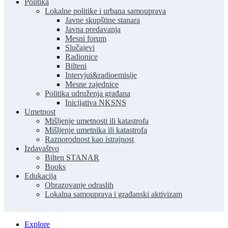
Politika
Lokalne politike i urbana samouprava
Javne skupštine stanara
Javna predavanja
Mesni forum
Slučajevi
Radionice
Bilteni
Intervjui&radioemisije
Mesne zajednice
Politika udruženja građana
Inicijativa NKSNS
Umetnost
Mišljenje umetnosti ili katastrofa
Mišljenje umetnika ili katastrofa
Raznorodnost kao istrajnost
Izdavaštvo
Bilten STANAR
Books
Edukacija
Obrazovanje odraslih
Lokalna samouprava i građanski aktivizam
Explore