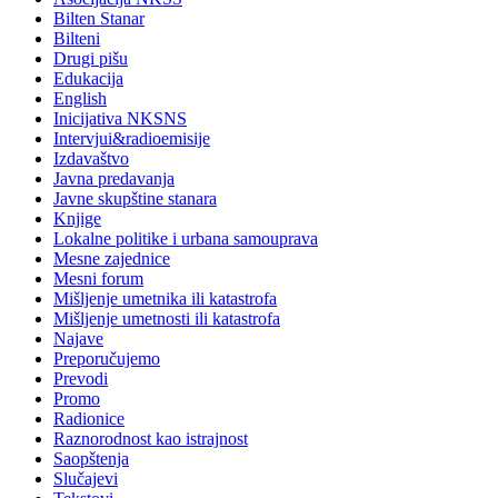
Bilten Stanar
Bilteni
Drugi pišu
Edukacija
English
Inicijativa NKSNS
Intervjui&radioemisije
Izdavaštvo
Javna predavanja
Javne skupštine stanara
Knjige
Lokalne politike i urbana samouprava
Mesne zajednice
Mesni forum
Mišljenje umetnika ili katastrofa
Mišljenje umetnosti ili katastrofa
Najave
Preporučujemo
Prevodi
Promo
Radionice
Raznorodnost kao istrajnost
Saopštenja
Slučajevi