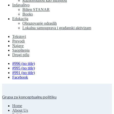
Raznorodnost kao istrajnost
Izdavaštvo
Bilten STANAR
Books
Edukacija
Obrazovanje odraslih
Lokalna samouprava i građanski aktivizam
Tekstovi
Prevodi
Najave
Saopštenja
Drugi pišu
#996 (no title)
#995 (no title)
#991 (no title)
Facebook
Grupa za konceptualnu politiku
Home
About Us