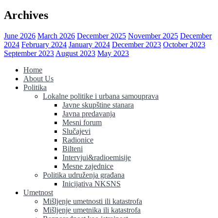
Archives
June 2026
March 2026
December 2025
November 2025
December
2024
February 2024
January 2024
December 2023
October 2023
September 2023
August 2023
May 2023
Home
About Us
Politika
Lokalne politike i urbana samouprava
Javne skupštine stanara
Javna predavanja
Mesni forum
Slučajevi
Radionice
Bilteni
Intervjui&radioemisije
Mesne zajednice
Politika udruženja građana
Inicijativa NKSNS
Umetnost
Mišljenje umetnosti ili katastrofa
Mišljenje umetnika ili katastrofa